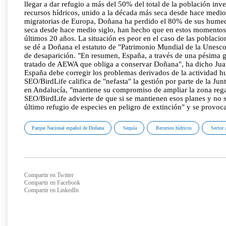
llegar a dar refugio a más del 50% del total de la población in
recursos hídricos, unido a la década más seca desde hace medio
migratorias de Europa, Doñana ha perdido el 80% de sus humedal
seca desde hace medio siglo, han hecho que en estos momentos 
últimos 20 años. La situación es peor en el caso de las poblaci
se dé a Doñana el estatuto de "Patrimonio Mundial de la Unesco
de desaparición. "En resumen, España, a través de una pésima g
tratado de AEWA que obliga a conservar Doñana", ha dicho Juan
España debe corregir los problemas derivados de la actividad h
SEO/BirdLife califica de "nefasta" la gestión por parte de la J
en Andalucía, "mantiene su compromiso de ampliar la zona regab
SEO/BirdLife advierte de que si se mantienen esos planes y no se
último refugio de especies en peligro de extinción" y se provoc
Parque Nacional español de Doñana
Sequía
Recursos hídricos
Sector 
Compartir en Twitter
Compartir en Facebook
Compartir en LinkedIn