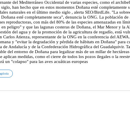
vernante del Mediterráneo Occidental de varias especies, como el archibe
 siglo, han hecho que en estos momentos Doñana esté completamente sec
es naturales en el último medio siglo , alerta SEO/BirdLife. "La sobree
Doñana esté completamente seca", denuncia la ONG. La población de ave
ones reproductoras, con más del 80% de las especies amenazadas en límit
 en peligro" y que las lagunas costeras de Doñana, el Mar Menor y la A
estión del agua y de la promoción de la agricultura de regadío, está vu
 Carlos Atienza, representante de la ONG en la conferencia del AEWA. 
umana y "evitar la degradación y pérdida de hábitats en Doñana" para c
unta de Andalucía y de la Confederación Hidrográfica del Guadalquivir. 
le del entorno de Doñana para legalizar más de un millar de hectáreas d
 aplican medidas, como el cierre de todos los pozos ilegales o la reestr
ará un "colapso" para las aves acuáticas europeas
agrícola