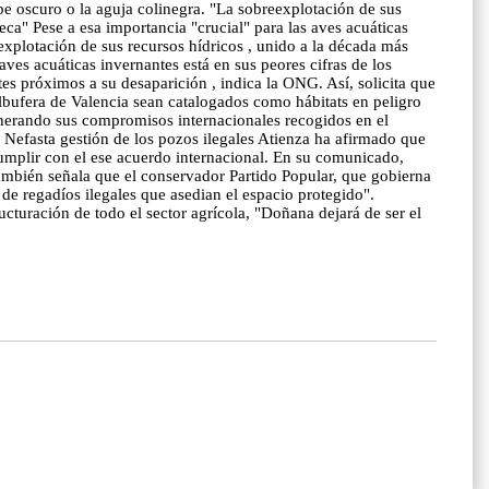
be oscuro o la aguja colinegra. "La sobreexplotación de sus
a" Pese a esa importancia "crucial" para las aves acuáticas
xplotación de sus recursos hídricos , unido a la década más
s acuáticas invernantes está en sus peores cifras de los
es próximos a su desaparición , indica la ONG. Así, solicita que
lbufera de Valencia sean catalogados como hábitats en peligro
lnerando sus compromisos internacionales recogidos en el
Nefasta gestión de los pozos ilegales Atienza ha afirmado que
umplir con el ese acuerdo internacional. En su comunicado,
También señala que el conservador Partido Popular, que gobierna
e regadíos ilegales que asedian el espacio protegido".
ucturación de todo el sector agrícola, "Doñana dejará de ser el