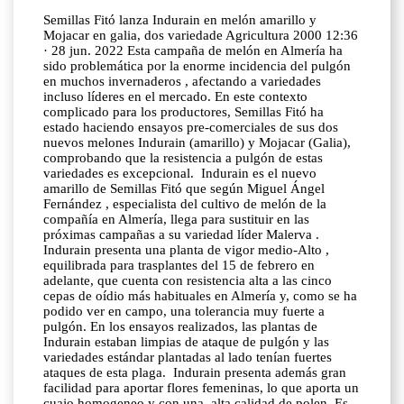
Semillas Fitó lanza Indurain en melón amarillo y
Mojacar en galia, dos variedade Agricultura 2000 12:36
· 28 jun. 2022 Esta campaña de melón en Almería ha
sido problemática por la enorme incidencia del pulgón
en muchos invernaderos , afectando a variedades
incluso líderes en el mercado. En este contexto
complicado para los productores, Semillas Fitó ha
estado haciendo ensayos pre-comerciales de sus dos
nuevos melones Indurain (amarillo) y Mojacar (Galia),
comprobando que la resistencia a pulgón de estas
variedades es excepcional. Indurain es el nuevo
amarillo de Semillas Fitó que según Miguel Ángel
Fernández , especialista del cultivo de melón de la
compañía en Almería, llega para sustituir en las
próximas campañas a su variedad líder Malerva .
Indurain presenta una planta de vigor medio-Alto ,
equilibrada para trasplantes del 15 de febrero en
adelante, que cuenta con resistencia alta a las cinco
cepas de oídio más habituales en Almería y, como se ha
podido ver en campo, una tolerancia muy fuerte a
pulgón. En los ensayos realizados, las plantas de
Indurain estaban limpias de ataque de pulgón y las
variedades estándar plantadas al lado tenían fuertes
ataques de esta plaga. Indurain presenta además gran
facilidad para aportar flores femeninas, lo que aporta un
cuajo homogeneo y con una alta calidad de polen. Es