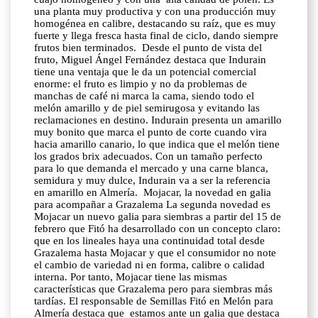
una planta muy productiva y con una producción muy
homogénea en calibre, destacando su raíz, que es muy
fuerte y llega fresca hasta final de ciclo, dando siempre
frutos bien terminados. Desde el punto de vista del
fruto, Miguel Ángel Fernández destaca que Indurain
tiene una ventaja que le da un potencial comercial
enorme: el fruto es limpio y no da problemas de
manchas de café ni marca la cama, siendo todo el
melón amarillo y de piel semirugosa y evitando las
reclamaciones en destino. Indurain presenta un amarillo
muy bonito que marca el punto de corte cuando vira
hacia amarillo canario, lo que indica que el melón tiene
los grados brix adecuados. Con un tamaño perfecto
para lo que demanda el mercado y una carne blanca,
semidura y muy dulce, Indurain va a ser la referencia
en amarillo en Almería. Mojacar, la novedad en galia
para acompañar a Grazalema La segunda novedad es
Mojacar un nuevo galia para siembras a partir del 15 de
febrero que Fitó ha desarrollado con un concepto claro:
que en los lineales haya una continuidad total desde
Grazalema hasta Mojacar y que el consumidor no note
el cambio de variedad ni en forma, calibre o calidad
interna. Por tanto, Mojacar tiene las mismas
características que Grazalema pero para siembras más
tardías. El responsable de Semillas Fitó en Melón para
Almería destaca que estamos ante un galia que destaca