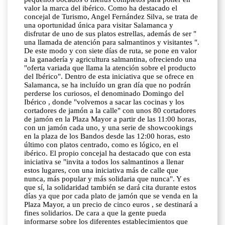
valor la marca del ibérico. Como ha destacado el
concejal de Turismo, Angel Fernández Silva, se trata de
una oportunidad única para visitar Salamanca y
disfrutar de uno de sus platos estrellas, además de ser "
una llamada de atención para salmantinos y visitantes ".
De este modo y con siete días de ruta, se pone en valor
a la ganadería y agricultura salmantina, ofreciendo una
"oferta variada que llama la atención sobre el producto
del Ibérico". Dentro de esta iniciativa que se ofrece en
Salamanca, se ha incluído un gran día que no podrán
perderse los curiosos, el denominado Domingo del
Ibérico , donde "volvemos a sacar las cocinas y los
cortadores de jamón a la calle" con unos 80 cortadores
de jamón en la Plaza Mayor a partir de las 11:00 horas,
con un jamón cada uno, y una serie de showcookings
en la plaza de los Bandos desde las 12:00 horas, esto
último con platos centrado, como es lógico, en el
ibérico. El propio concejal ha destacado que con esta
iniciativa se "invita a todos los salmantinos a llenar
estos lugares, con una iniciativa más de calle que
nunca, más popular y más solidaria que nunca". Y es
que sí, la solidaridad también se dará cita durante estos
días ya que por cada plato de jamón que se venda en la
Plaza Mayor, a un precio de cinco euros , se destinará a
fines solidarios. De cara a que la gente pueda
informarse sobre los diferentes establecimientos que