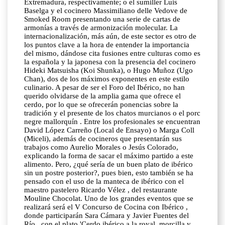
Extremadura, respectivamente; o el sumiller Luis
Baselga y el cocinero Massimiliano delle Vedove de
Smoked Room presentando una serie de cartas de
armonías a través de armonización molecular. La
internacionalización, más aún, de este sector es otro de
los puntos clave a la hora de entender la importancia
del mismo, dándose cita fusiones entre culturas como es
la española y la japonesa con la presencia del cocinero
Hideki Matsuisha (Koi Shunka), o Hugo Muñoz (Ugo
Chan), dos de los máximos exponentes en este estilo
culinario. A pesar de ser el Foro del Ibérico, no han
querido olvidarse de la amplia gama que ofrece el
cerdo, por lo que se ofrecerán ponencias sobre la
tradición y el presente de los chatos murcianos o el porc
negre mallorquín . Entre los profesionales se encuentran
David López Carreño (Local de Ensayo) o Marga Coll
(Miceli), además de cocineros que presentarán sus
trabajos como Aurelio Morales o Jesús Colorado,
explicando la forma de sacar el máximo partido a este
alimento. Pero, ¿qué sería de un buen plato de ibérico
sin un postre posterior?, pues bien, esto también se ha
pensado con el uso de la manteca de ibérico con el
maestro pastelero Ricardo Vélez , del restaurante
Mouline Chocolat. Uno de los grandes eventos que se
realizará será el V Concurso de Cocina con Ibérico ,
donde participarán Sara Cámara y Javier Fuentes del
Río , con el plato 'Cerdo ibérico a la royal, morcilla y