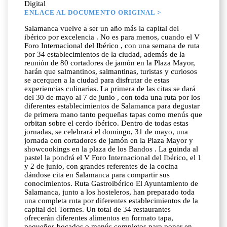
Digital
ENLACE AL DOCUMENTO ORIGINAL >
Salamanca vuelve a ser un año más la capital del
ibérico por excelencia . No es para menos, cuando el V
Foro Internacional del Ibérico , con una semana de ruta
por 34 establecimientos de la ciudad, además de la
reunión de 80 cortadores de jamón en la Plaza Mayor,
harán que salmantinos, salmantinas, turistas y curiosos
se acerquen a la ciudad para disfrutar de estas
experiencias culinarias. La primera de las citas se dará
del 30 de mayo al 7 de junio , con toda una ruta por los
diferentes establecimientos de Salamanca para degustar
de primera mano tanto pequeñas tapas como menús que
orbitan sobre el cerdo ibérico. Dentro de todas estas
jornadas, se celebrará el domingo, 31 de mayo, una
jornada con cortadores de jamón en la Plaza Mayor y
showcookings en la plaza de los Bandos . La guinda al
pastel la pondrá el V Foro Internacional del Ibérico, el 1
y 2 de junio, con grandes referentes de la cocina
dándose cita en Salamanca para compartir sus
conocimientos. Ruta Gastroibérico El Ayuntamiento de
Salamanca, junto a los hosteleros, han preparado toda
una completa ruta por diferentes establecimientos de la
capital del Tormes. Un total de 34 restaurantes
ofrecerán diferentes alimentos en formato tapa,
pequeños bocados o menús completos para poner en