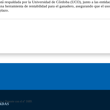
o está respaldada por la Universidad de Córdoba (UCO), junto a las entid
 herramienta de rentabilidad para el ganadero, asegurando que el uso e
plazo.
ra y Deporte con el nº 1689.
ADAS