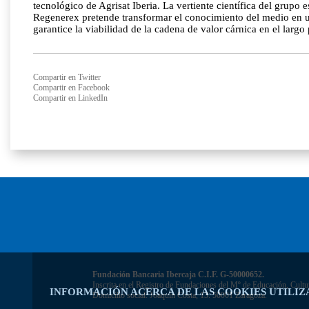
tecnológico de Agrisat Iberia. La vertiente científica del grup
Regenerex pretende transformar el conocimiento del medio en una
garantice la viabilidad de la cadena de valor cárnica en el largo 
Compartir en Twitter
Compartir en Facebook
Compartir en LinkedIn
Fundación Bancaria Ibercaja C.I.F. G-50000652.
Inscrita en el Registro de Fundaciones del Mº de Educación, Cultu
INFORMACIÓN ACERCA DE LAS COOKIES UTILIZ
Domicilio social: Joaquín Costa, 13. 50001 Zaragoza.