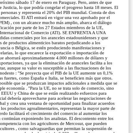
 próximo sábado 17 de enero en Paraguay. Pero, antes de que
 Justicia, lo que podría congelar el progreso hasta 18 meses. El
 personas y representa el 20% del PIB mundial. Consta de dos
omerciales. El ATI entrará en vigor una vez aprobado por el
PEM) , con un alcance mucho más amplio, abarca el diálogo
ificación por parte de los 27 Estados miembros de la UE,
erdo Internacional de Comercio (ATI). SE ENFRENTA A UNA
das comerciales por los aranceles estadounidenses y que
s de productos alimenticios baratos perjudicando a los
Francia o Bélgica, se estén produciendo manifestaciones y
celarias, lo que encarece la exportación o importación de
que ahorrará aproximadamente 4.000 millones de dólares y
ortaciones, ya que la eliminación de aranceles facilita a los
, aunque su valor es susceptible a las fluctuaciones de los
o modesto : "Se proyecta que el PIB de la UE aumente un 0,1%
as fuertes, como España e Italia, se beneficien más que otros.
 posible que se produzcan impactos adicionales a medida que se
le economía . "Para la UE, no se trata solo de comercio, sino
l a EEUU y China de que se están realizando esfuerzos para
cial debería aprovecharse para acelerar las negociaciones de
obal y crea una ventana de oportunidad para finalizar acuerdos
oductos agroalimentarios, representan la mayor parte de
rdo facilitará el crecimiento del comercio al aumentar los
 continúan exponiendo los analistas. El descontento entre los
competencia con los agricultores de Mercosur, que pueden
cultores , como salvaguardias que permitan la suspensión de