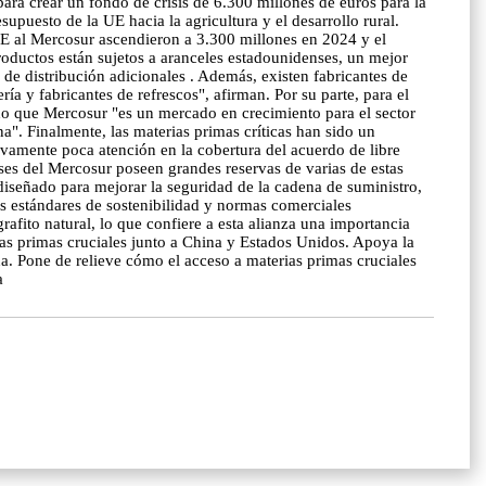
ara crear un fondo de crisis de 6.300 millones de euros para la
upuesto de la UE hacia la agricultura y el desarrollo rural.
 UE al Mercosur ascendieron a 3.300 millones en 2024 y el
roductos están sujetos a aranceles estadounidenses, un mejor
 de distribución adicionales . Además, existen fabricantes de
 y fabricantes de refrescos", afirman. Por su parte, para el
 dado que Mercosur "es un mercado en crecimiento para el sector
a". Finalmente, las materias primas críticas han sido un
tivamente poca atención en la cobertura del acuerdo de libre
ses del Mercosur poseen grandes reservas de varias de estas
iseñado para mejorar la seguridad de la cadena de suministro,
tos estándares de sostenibilidad y normas comerciales
grafito natural, lo que confiere a esta alianza una importancia
ias primas cruciales junto a China y Estados Unidos. Apoya la
a. Pone de relieve cómo el acceso a materias primas cruciales
a