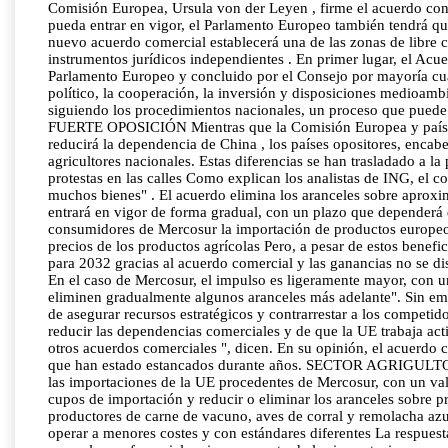
Comisión Europea, Ursula von der Leyen , firme el acuerdo con
pueda entrar en vigor, el Parlamento Europeo también tendrá que
nuevo acuerdo comercial establecerá una de las zonas de libre
instrumentos jurídicos independientes . En primer lugar, el Acu
Parlamento Europeo y concluido por el Consejo por mayoría cu
político, la cooperación, la inversión y disposiciones medioamb
siguiendo los procedimientos nacionales, un proceso que pued
FUERTE OPOSICIÓN Mientras que la Comisión Europea y países 
reducirá la dependencia de China , los países opositores, encab
agricultores nacionales. Estas diferencias se han trasladado a 
protestas en las calles Como explican los analistas de ING, el c
muchos bienes" . El acuerdo elimina los aranceles sobre aprox
entrará en vigor de forma gradual, con un plazo que dependerá d
consumidores de Mercosur la importación de productos europeos.
precios de los productos agrícolas Pero, a pesar de estos bene
para 2032 gracias al acuerdo comercial y las ganancias no se dis
En el caso de Mercosur, el impulso es ligeramente mayor, con u
eliminen gradualmente algunos aranceles más adelante". Sin emb
de asegurar recursos estratégicos y contrarrestar a los competi
reducir las dependencias comerciales y de que la UE trabaja act
otros acuerdos comerciales ", dicen. En su opinión, el acuerdo 
que han estado estancados durante años. SECTOR AGRIGULT
las importaciones de la UE procedentes de Mercosur, con un valo
cupos de importación y reducir o eliminar los aranceles sobre p
productores de carne de vacuno, aves de corral y remolacha az
operar a menores costes y con estándares diferentes La respues