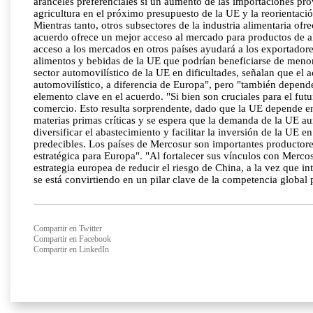
aranceles preferenciales si un aumento de las importaciones pro
agricultura en el próximo presupuesto de la UE y la reorientació
Mientras tanto, otros subsectores de la industria alimentaria o
acuerdo ofrece un mejor acceso al mercado para productos de alt
acceso a los mercados en otros países ayudará a los exportadore
alimentos y bebidas de la UE que podrían beneficiarse de menore
sector automovilístico de la UE en dificultades, señalan que el 
automovilístico, a diferencia de Europa", pero "también depende
elemento clave en el acuerdo. "Si bien son cruciales para el fut
comercio. Esto resulta sorprendente, dado que la UE depende en
materias primas críticas y se espera que la demanda de la UE a
diversificar el abastecimiento y facilitar la inversión de la UE
predecibles. Los países de Mercosur son importantes productores d
estratégica para Europa". "Al fortalecer sus vínculos con Merco
estrategia europea de reducir el riesgo de China, a la vez que
se está convirtiendo en un pilar clave de la competencia global 
Compartir en Twitter
Compartir en Facebook
Compartir en LinkedIn