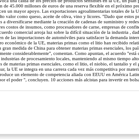
voca una caída de los precios de productos sensibles en la UE, un plan p
n de 45.000 millones de euros de una reserva flexible en el próximo pres
frecen un mayor apoyo. Las exportaciones agroalimentarias totales de la
o valor como queso, aceite de oliva, vino y licores. "Dado que estos p
s a diversificarse mediante la creación de cadenas de suministro y redes
s costos de insumos, como procesadores de carne, empresas de confitería
acuerdo comercial arroja luz sobre la difícil situación de la industria ,
n de las importaciones de automóviles para satisfacer la demanda intern
uro económico de la UE, materias primas como el litio han recibido rela
 gran medida de China para obtener materias primas esenciales, los paí
umente considerablemente", comentan. Como apuntan, el acuerdo "está d
 en industrias de procesamiento locales, manteniendo al mismo tiempo al
e materias primas esenciales, como el litio, el niobio, el tantalio y el 
sur, la UE se integra en una carrera cada vez más competitiva por mater
 introduce un elemento de competencia aliada con EEUU en América Latin
por el poder ", concluyen. 10 acciones más alcistas para invertir en bols