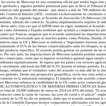
 los socios de Mercosur en una ceremonia oficial que tendrá lugar este
 aprobarlo y algunos partidos presionan para que se lleve al Tribunal de
 comercio más grandes del mundo , que abarca a más de 700 millones de
erdo Comercial Interino (ATI) , centrado exclusivamente en cuestiones c
alificada. En segundo lugar, el Acuerdo de Asociación UE-Mercosur (A
ientales, además del comercio. Su plena implementación requiere la rat
e llevar años. Una vez que el APEM entre en vigor, sustituirá al Acu
como Alemania y España sostienen que ayudará a compensar las pérdi
ezados por Francia, aseguran que el acuerdo aumentará las importacione
la población, provocando que en muchos países, como Polonia, Irlanda, 
omercio entre la UE y Mercosur se enfrenta a "importantes barreras aran
imadamente el 91% de los bienes comercializados entre los bloques, lo 
el producto específico. El acuerdo podría generar un aumento de las exp
 Por otro lado, las importaciones de Mercosur también podrían aumentar
ficios comerciales, creen que el impacto económico general sigue siend
tribuirán equitativamente. Se espera que los países con sectores agrícol
n crecimiento adicional del PIB del 0,3% durante el mismo período. Es
argo, señalan que el verdadero valor del acuerdo va más allá de la simp
dores globales. Desde una perspectiva geopolítica, envía una clara seña
ivamente en la autonomía estratégica. El impulso de este acuerdo comer
con Mercosur refuerza la credibilidad de la UE como actor comercial gl
OR, AUTOMOVILÍSTICO Y DE MATERIAS PRIMAS CRÍTICAS Sobre los pr
r total de 24.000 millones de euros en 2024 (el 43% del total). "El acue
roductos como la carne de vacuno, las aves de corral y el azúcar", según
ucarera de la UE ha ido en aumento, dado que el acuerdo aumentará la 
ta de la Comisión Europea incluye compromisos adicionales con los agri