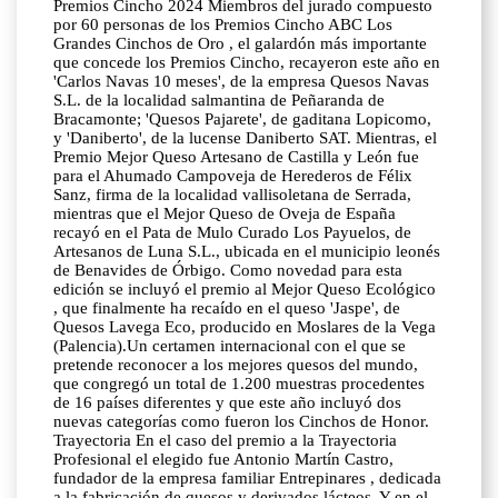
Premios Cincho 2024 Miembros del jurado compuesto
por 60 personas de los Premios Cincho ABC Los
Grandes Cinchos de Oro , el galardón más importante
que concede los Premios Cincho, recayeron este año en
'Carlos Navas 10 meses', de la empresa Quesos Navas
S.L. de la localidad salmantina de Peñaranda de
Bracamonte; 'Quesos Pajarete', de gaditana Lopicomo,
y 'Daniberto', de la lucense Daniberto SAT. Mientras, el
Premio Mejor Queso Artesano de Castilla y León fue
para el Ahumado Campoveja de Herederos de Félix
Sanz, firma de la localidad vallisoletana de Serrada,
mientras que el Mejor Queso de Oveja de España
recayó en el Pata de Mulo Curado Los Payuelos, de
Artesanos de Luna S.L., ubicada en el municipio leonés
de Benavides de Órbigo. Como novedad para esta
edición se incluyó el premio al Mejor Queso Ecológico
, que finalmente ha recaído en el queso 'Jaspe', de
Quesos Lavega Eco, producido en Moslares de la Vega
(Palencia).Un certamen internacional con el que se
pretende reconocer a los mejores quesos del mundo,
que congregó un total de 1.200 muestras procedentes
de 16 países diferentes y que este año incluyó dos
nuevas categorías como fueron los Cinchos de Honor.
Trayectoria En el caso del premio a la Trayectoria
Profesional el elegido fue Antonio Martín Castro,
fundador de la empresa familiar Entrepinares , dedicada
a la fabricación de quesos y derivados lácteos. Y en el