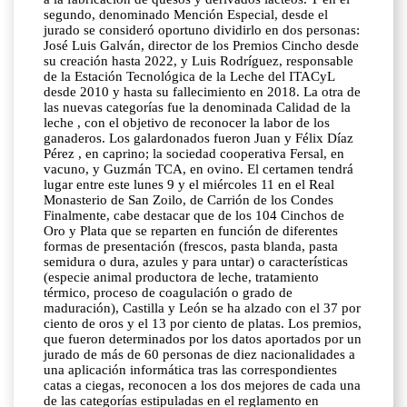
segundo, denominado Mención Especial, desde el
jurado se consideró oportuno dividirlo en dos personas:
José Luis Galván, director de los Premios Cincho desde
su creación hasta 2022, y Luis Rodríguez, responsable
de la Estación Tecnológica de la Leche del ITACyL
desde 2010 y hasta su fallecimiento en 2018. La otra de
las nuevas categorías fue la denominada Calidad de la
leche , con el objetivo de reconocer la labor de los
ganaderos. Los galardonados fueron Juan y Félix Díaz
Pérez , en caprino; la sociedad cooperativa Fersal, en
vacuno, y Guzmán TCA, en ovino. El certamen tendrá
lugar entre este lunes 9 y el miércoles 11 en el Real
Monasterio de San Zoilo, de Carrión de los Condes
Finalmente, cabe destacar que de los 104 Cinchos de
Oro y Plata que se reparten en función de diferentes
formas de presentación (frescos, pasta blanda, pasta
semidura o dura, azules y para untar) o características
(especie animal productora de leche, tratamiento
térmico, proceso de coagulación o grado de
maduración), Castilla y León se ha alzado con el 37 por
ciento de oros y el 13 por ciento de platas. Los premios,
que fueron determinados por los datos aportados por un
jurado de más de 60 personas de diez nacionalidades a
una aplicación informática tras las correspondientes
catas a ciegas, reconocen a los dos mejores de cada una
de las categorías estipuladas en el reglamento en