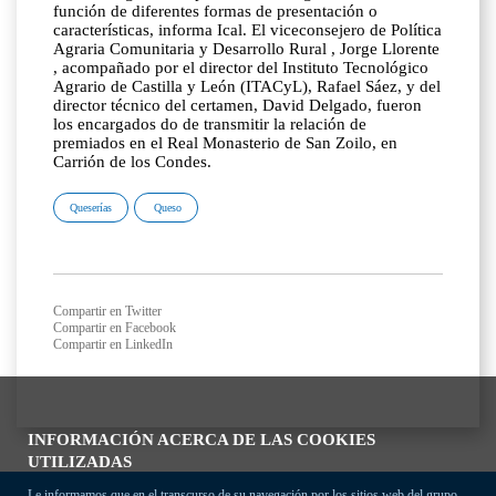
función de diferentes formas de presentación o
características, informa Ical. El viceconsejero de Política
Agraria Comunitaria y Desarrollo Rural , Jorge Llorente
, acompañado por el director del Instituto Tecnológico
Agrario de Castilla y León (ITACyL), Rafael Sáez, y del
director técnico del certamen, David Delgado, fueron
los encargados do de transmitir la relación de
premiados en el Real Monasterio de San Zoilo, en
Carrión de los Condes.
Queserías
Queso
Compartir en Twitter
Compartir en Facebook
Compartir en LinkedIn
INFORMACIÓN ACERCA DE LAS COOKIES
UTILIZADAS
Le informamos que en el transcurso de su navegación por los sitios web del grupo