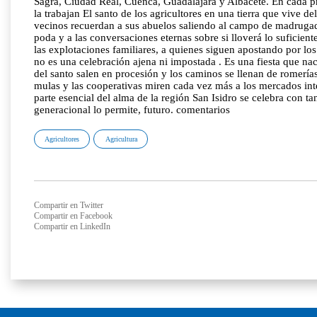
Sagra, Ciudad Real, Cuenca, Guadalajara y Albacete. En cada pro
la trabajan El santo de los agricultores en una tierra que viv
vecinos recuerdan a sus abuelos saliendo al campo de madrugada, 
poda y a las conversaciones eternas sobre si lloverá lo suficien
las explotaciones familiares, a quienes siguen apostando por l
no es una celebración ajena ni impostada . Es una fiesta que na
del santo salen en procesión y los caminos se llenan de romerí
mulas y las cooperativas miren cada vez más a los mercados inte
parte esencial del alma de la región San Isidro se celebra con t
generacional lo permite, futuro. comentarios
Agricultores
Agricultura
Compartir en Twitter
Compartir en Facebook
Compartir en LinkedIn