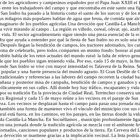
de los agricultores y campesinos españoles por el Papa Juan XXIII el 1
entre los trabajadores del campo y que encontraba en este santo una fig
an Isidro ha pasado a la historia como el santo de los surcos y de los mi
us milagros más populares hablan de agua que brota, de comida que alca
 imaginario de los pueblos agrícolas Una devoción que Castilla-La Man
a vivir mirando al campo . La región es viñedo, cereal, olivar, ajo, aza
a vida. El sector agroalimentario sigue siendo una pieza esencial de la
ra que ayuda a entender por qué la fiesta de San Isidro no es solo una t
Después llegan la bendición de campos, los tractores adornados, los car
orma de celebrarlo, pero todos comparten un mismo fondo: honrar al patró
ién habla de los retos actuales del mundo rural: la falta de relevo gener
de que los pueblos sigan teniendo vida. Por eso, cada 15 de mayo, la fies
nde San Isidro se vive con mayor intensidad es Talavera de la Reina. Su
e popular y una fuerte presencia del mundo agrario. El Gran Desfile de 
 tradicionales y referencias a las labores del campo recorren la ciudad 
 mañana y posterior misa de campaña, bendición de campos y ganados y e
mbólicamente en sus calles. Allí donde hoy hay tráfico, escaparates y vi
por su tradición En la provincia de Ciudad Real, Terrinches conserva un
ico Regional y cada 15 de mayo reúne a los vecinos en el paraje de San 
eza. Los vecinos se desplazan hasta el campo para pasar una jornada mar
 también una forma de mantener vivo el vínculo del municipio con sus ra
ural está fuera, en los caminos, en los parajes, en las tierras donde la 
da Castilla-La Mancha. En Socuéllamos , municipio profundamente ligado 
to en una jornada donde la tradición agrícola se mezcla con el ambiente
dornados, canciones populares y productos de la tierra. En Cervera del L
a devoción se mantiene gracias a la implicación vecinal. La lista podr