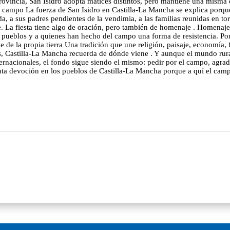
vincia, San Isidro adopta matices distintos, pero mantiene una misma ese
e del campo La fuerza de San Isidro en Castilla-La Mancha se explica po
a sus padres pendientes de la vendimia, a las familias reunidas en torn
te. La fiesta tiene algo de oración, pero también de homenaje . Homenaje
os pueblos y a quienes han hecho del campo una forma de resistencia. P
ce de la propia tierra Una tradición que une religión, paisaje, economía
as, Castilla-La Mancha recuerda de dónde viene . Y aunque el mundo rura
rnacionales, el fondo sigue siendo el mismo: pedir por el campo, agrade
anta devoción en los pueblos de Castilla-La Mancha porque a quí el campo