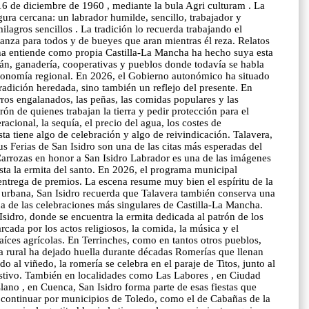
6 de diciembre de 1960 , mediante la bula Agri culturam . La
ura cercana: un labrador humilde, sencillo, trabajador y
lagros sencillos . La tradición lo recuerda trabajando el
nza para todos y de bueyes que aran mientras él reza. Relatos
cha entiende como propia Castilla-La Mancha ha hecho suya esta
frán, ganadería, cooperativas y pueblos donde todavía se habla
 economía regional. En 2026, el Gobierno autonómico ha situado
radición heredada, sino también un reflejo del presente. En
ros engalanados, las peñas, las comidas populares y las
n de quienes trabajan la tierra y pedir protección para el
acional, la sequía, el precio del agua, los costes de
ta tiene algo de celebración y algo de reivindicación. Talavera,
s Ferias de San Isidro son una de las citas más esperadas del
Carrozas en honor a San Isidro Labrador es una de las imágenes
hasta la ermita del santo. En 2026, el programa municipal
ntrega de premios. La escena resume muy bien el espíritu de la
da urbana, San Isidro recuerda que Talavera también conserva una
a de las celebraciones más singulares de Castilla-La Mancha.
Isidro, donde se encuentra la ermita dedicada al patrón de los
cada por los actos religiosos, la comida, la música y el
íces agrícolas. En Terrinches, como en tantos otros pueblos,
vida rural ha dejado huella durante décadas Romerías que llenan
al viñedo, la romería se celebra en el paraje de Titos, junto al
 festivo. También en localidades como Las Labores , en Ciudad
lano , en Cuenca, San Isidro forma parte de esas fiestas que
ía continuar por municipios de Toledo, como el de Cabañas de la