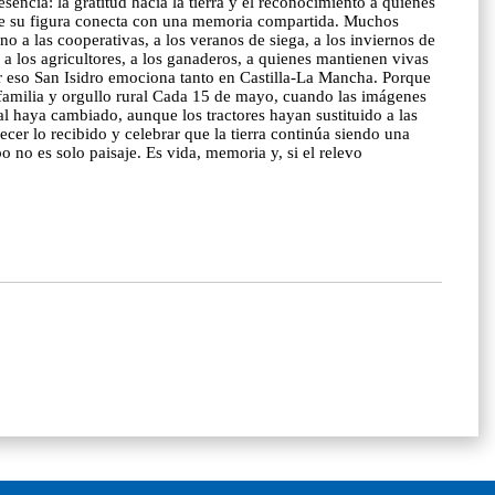
ncia: la gratitud hacia la tierra y el reconocimiento a quienes
rque su figura conecta con una memoria compartida. Muchos
o a las cooperativas, a los veranos de siega, a los inviernos de
 a los agricultores, a los ganaderos, a quienes mantienen vivas
or eso San Isidro emociona tanto en Castilla-La Mancha. Porque
, familia y orgullo rural Cada 15 de mayo, cuando las imágenes
l haya cambiado, aunque los tractores hayan sustituido a las
cer lo recibido y celebrar que la tierra continúa siendo una
 no es solo paisaje. Es vida, memoria y, si el relevo