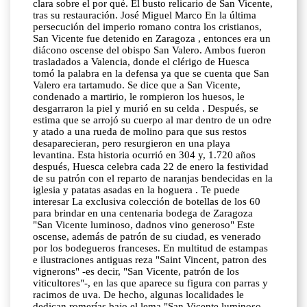
clara sobre el por qué. El busto relicario de San Vicente,
tras su restauración. José Miguel Marco En la última
persecución del imperio romano contra los cristianos,
San Vicente fue detenido en Zaragoza , entonces era un
diácono oscense del obispo San Valero. Ambos fueron
trasladados a Valencia, donde el clérigo de Huesca
tomó la palabra en la defensa ya que se cuenta que San
Valero era tartamudo. Se dice que a San Vicente,
condenado a martirio, le rompieron los huesos, le
desgarraron la piel y murió en su celda . Después, se
estima que se arrojó su cuerpo al mar dentro de un odre
y atado a una rueda de molino para que sus restos
desaparecieran, pero resurgieron en una playa
levantina. Esta historia ocurrió en 304 y, 1.720 años
después, Huesca celebra cada 22 de enero la festividad
de su patrón con el reparto de naranjas bendecidas en la
iglesia y patatas asadas en la hoguera . Te puede
interesar La exclusiva colección de botellas de los 60
para brindar en una centenaria bodega de Zaragoza
"San Vicente luminoso, dadnos vino generoso" Este
oscense, además de patrón de su ciudad, es venerado
por los bodegueros franceses. En multitud de estampas
e ilustraciones antiguas reza "Saint Vincent, patron des
vignerons" -es decir, "San Vicente, patrón de los
viticultores"-, en las que aparece su figura con parras y
racimos de uva. De hecho, algunas localidades le
dedican romerías bajo el lema "San Vicente luminoso,