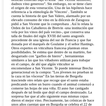
dadnos vino generoso". Sin embargo, no se tiene claro
el origen de esta veneración. Una de las hipótesis hace
referencia a la etimología de 'Vincens' . También se
cuenta la historia de que San Valero, alarmado por un
elevado consumo de vino en la diócesis de Zaragoza
pidió a San Vicente que lo comprobara . Así lo relata la
Orden de los Caballeros de Bretvin -una institución que
vela por los vinos del país vecino-, que conserva una
talla de finales del siglo XVIII del santo aragonés
procedente de una iglesia del sur de Francia y que fue
donada por el marqués de Goulaine y el señor Hastings.
Otros expertos en viticultura francesa plantean otras
posibilidades. Se estima que dentro de su martirio, fue
desgarrado con "garfios de hierro" , herramientas
similares a las que los viñadores utilizan para trabajar
en el campo, de ahí que algún viticultor se
encomendase a San Vicente. Te puede interesar Brecha
generacional en la compra: "Los jóvenes no prueban ni
la caza ni las vísceras" En las tierras de Borgoña
trasciende otro relato que recoge que el santo estaba
predicando sobre un burro cuando el animal comenzó a
comerse las hojas de una viña. El asno fue castigado
después de tal festín que dejó el campo destrozado. La
sorpresa fue que al año siguiente esas mismas cepas
dieron el mejor vino. Precisamente, las crónicas de hace
unos años cuentan que en Borgoña se celebra el 22 de