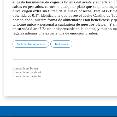
el gesto tan nuestro de coger la botella del aceite y echarla en 
salsas en pescados, carnes, o cualquier plato que se quiera mejo
oliva virgen extra sin filtrar, de la nueva cosecha. Este AOVE t
obtenida es 0,1º, idéntica a la que posee el aceite Castillo de
potenciando, nuestra forma de alimentarnos tan beneficiosa y qu
tu toque único y personal a cualquiera de nuestros platos. Y si
en su vida diaria? Es un indispensable en la cocina, y mucho má
regalas además una experiencia de emoción y sabor.
Aceite de oliva virgen extra
Gastronomía
Compartir en Twitter
Compartir en Facebook
Compartir en LinkedIn