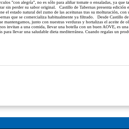
círculos "con alegría", no es sólo para aliñar tomate o ensaladas, ya que 
rar sin perder su sabor original. Castillo de Tabernas presenta edición e
iene el estado natural del zumo de las aceitunas tras su molturación, co
 Tabernas que se comercializa habitualmente ya filtrado. Desde Castillo
e mantengamos, junto con nuestras verduras y hortalizas el aceite de o
 nos invitan a una comida, llevar una botella con un buen AOVE, es una 
s para llevar una saludable dieta mediterránea. Cuando regalas un prod