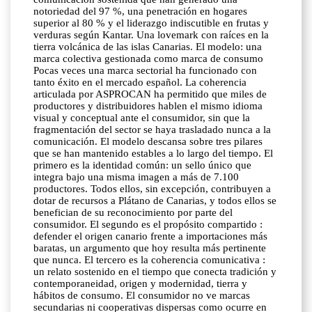
notoriedad del 97 %, una penetración en hogares
superior al 80 % y el liderazgo indiscutible en frutas y
verduras según Kantar. Una lovemark con raíces en la
tierra volcánica de las islas Canarias. El modelo: una
marca colectiva gestionada como marca de consumo
Pocas veces una marca sectorial ha funcionado con
tanto éxito en el mercado español. La coherencia
articulada por ASPROCAN ha permitido que miles de
productores y distribuidores hablen el mismo idioma
visual y conceptual ante el consumidor, sin que la
fragmentación del sector se haya trasladado nunca a la
comunicación. El modelo descansa sobre tres pilares
que se han mantenido estables a lo largo del tiempo. El
primero es la identidad común: un sello único que
integra bajo una misma imagen a más de 7.100
productores. Todos ellos, sin excepción, contribuyen a
dotar de recursos a Plátano de Canarias, y todos ellos se
benefician de su reconocimiento por parte del
consumidor. El segundo es el propósito compartido :
defender el origen canario frente a importaciones más
baratas, un argumento que hoy resulta más pertinente
que nunca. El tercero es la coherencia comunicativa :
un relato sostenido en el tiempo que conecta tradición y
contemporaneidad, origen y modernidad, tierra y
hábitos de consumo. El consumidor no ve marcas
secundarias ni cooperativas dispersas como ocurre en