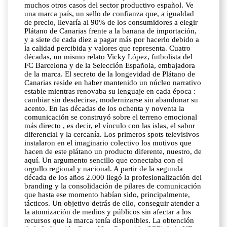
muchos otros casos del sector productivo español. Ve
una marca país, un sello de confianza que, a igualdad
de precio, llevaría al 90% de los consumidores a elegir
Plátano de Canarias frente a la banana de importación,
y a siete de cada diez a pagar más por hacerlo debido a
la calidad percibida y valores que representa. Cuatro
décadas, un mismo relato Vicky López, futbolista del
FC Barcelona y de la Selección Española, embajadora
de la marca. El secreto de la longevidad de Plátano de
Canarias reside en haber mantenido un núcleo narrativo
estable mientras renovaba su lenguaje en cada época :
cambiar sin desdecirse, modernizarse sin abandonar su
acento. En las décadas de los ochenta y noventa la
comunicación se construyó sobre el terreno emocional
más directo , es decir, el vínculo con las islas, el sabor
diferencial y la cercanía. Los primeros spots televisivos
instalaron en el imaginario colectivo los motivos que
hacen de este plátano un producto diferente, nuestro, de
aquí. Un argumento sencillo que conectaba con el
orgullo regional y nacional. A partir de la segunda
década de los años 2.000 llegó la profesionalización del
branding y la consolidación de pilares de comunicación
que hasta ese momento habían sido, principalmente,
tácticos. Un objetivo detrás de ello, conseguir atender a
la atomización de medios y públicos sin afectar a los
recursos que la marca tenía disponibles. La obtención