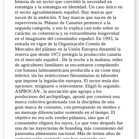
historia de un sector que convirtió la necesidad en
estrategia y la estrategia en identidad. Un caso único en
el sector agroalimentario español. Hay marcas que
nacen de la ambición. Y hay marcas que nacen de la
supervivencia. Plátano de Canarias pertenece a la
segunda categoría, y eso lo explica casi todo sobre su
carácter, su coherencia y su extraordinaria longevidad
en el imaginario del consumidor español. En 1993, la
entrada en vigor de la Organización Común de
Mercados del plátano en la Unión Europea dinamitó la
reserva que desde 1972 protegía la producción canaria
en el mercado español . De la noche a la mañana, miles
de agricultores familiares se encontraron compitiendo
con banana latinoamericana producida a un coste muy
inferior, sin las restricciones fitosanitarias ni laborales
que impone la legislación europea. El sector tenía dos
opciones: resignarse o reinventarse. Eligió lo segundo.
ASPROCAN , la asociación que agrupa a los
productores del archipiélago, apostó por construir una
marca colectiva gestionada con la disciplina de una
gran marca de consumo, con presupuesto en medios y
un mensaje diferenciador sostenido en el tiempo. El
objetivo no era solo vender plátanos, sino que el
consumidor eligiera los suyos. Lo que vino después fue
una de las trayectorias de branding más consistentes del
panorama alimentario nacional. Más de treinta años de
comunicación sostenida que han generado una