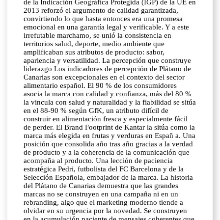
de la Indicación Geográfica Protegida (IGP) de la UE en
2013 reforzó el argumento de calidad garantizada,
convirtiendo lo que hasta entonces era una promesa
emocional en una garantía legal y verificable. Y a este
irrefutable marchamo, se unió la consistencia en
territorios salud, deporte, medio ambiente que
amplificaban sus atributos de producto: sabor,
apariencia y versatilidad. La percepción que construye
liderazgo Los indicadores de percepción de Plátano de
Canarias son excepcionales en el contexto del sector
alimentario español. El 90 % de los consumidores
asocia la marca con calidad y confianza, más del 80 %
la vincula con salud y naturalidad y la fiabilidad se sitúa
en el 88-90 % según GfK, un atributo difícil de
construir en alimentación fresca y especialmente fácil
de perder. El Brand Footprint de Kantar la sitúa como la
marca más elegida en frutas y verduras en Españ a. Una
posición que consolida año tras año gracias a la verdad
de producto y a la coherencia de la comunicación que
acompaña al producto. Una lección de paciencia
estratégica Pedri, futbolista del FC Barcelona y de la
Selección Española, embajador de la marca. La historia
del Plátano de Canarias demuestra que las grandes
marcas no se construyen en una campaña ni en un
rebranding, algo que el marketing moderno tiende a
olvidar en su urgencia por la novedad. Se construyen
en la acumulación paciente de mensajes coherentes que