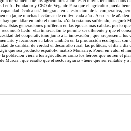
a gran herramienta de los agricultores ahora es el móvil, tenemos datos
los Ledó - Fundador y CEO de Veganic Para que el agricultor pueda benef
capacidad técnica está integrada en la estructura de la cooperativa, per
en en jaque muchas hectáreas de cultivo cada año . A eso se le añaden l
que hay que lidiar en todo el mundo. «Ya lo estamos sufriendo, aseguró 
es. Estas generaciones profileran en las épocas más cálidas, por lo que e
s», reconoció Ledó. «La innovación te permite ser diferente y que el co
ecesidad del cooperativismo junto a la innovación , que «representa los
imentario y reconocer su labor también en la producción ecológica, son 
ad de cambiar de verdad el desarrollo rural, las políticas, el día a día
xigir que sea producto español», matizó Monsalve. Poner en valor el mund
la poblacion viera a los agricultores como los héroes que nutren el plan
urcia , que resaltó que el sector agrario «tiene que ser rentable y a la