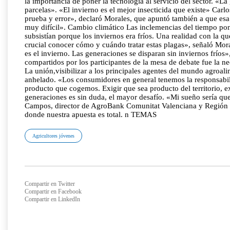
la importancia de poner la tecnología al servicio del sector. «L
parcelas». «El invierno es el mejor insecticida que existe» Car
prueba y error», declaró Morales, que apuntó también a que esa 
muy difícil». Cambio climático Las inclemencias del tiempo pon
subsistían porque los inviernos era fríos. Una realidad con la 
crucial conocer cómo y cuándo tratar estas plagas», señaló Moral
es el invierno. Las generaciones se disparan sin inviernos frío
compartidos por los participantes de la mesa de debate fue la n
La unión,visibilizar a los principales agentes del mundo agroal
anhelado. «Los consumidores en general tenemos la responsabilid
producto que cogemos. Exigir que sea producto del territorio, e
generaciones es sin duda, el mayor desafío. «Mi sueño sería que 
Campos, director de AgroBank Comunitat Valenciana y Región de M
donde nuestra apuesta es total. n TEMAS
Agricultores jóvenes
Compartir en Twitter
Compartir en Facebook
Compartir en LinkedIn