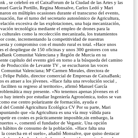
nk , se celebró en el CaixaForum de la Ciudad de las Artes y las
Manuel García Portillo, Regina Monsalve, Carlos Ledó y Mari
aron en múltiples ocasiones durante el transcurso del evento,
nuación, fue el turno del secretario autonómico de Agricultura,
celación excesiva de las explotaciones, una baja mecanización,
nnovación tecnológica mediante el empleo de drones para la
as culturales como la recolección mecanizada, los tratamientos
or coste, incrementando la competitividad de nuestras
puesta y compromiso con el mundo rural es total. «Hace unos
 es el despliegue de 150 oficinas y unos 300 gestores con una
CaixaBank Comunitat Valenciana y Región de Murcia en su
nte capítulo del evento giró en torno a la búsqueda del camino
fa de Producción de Levante TV , se escucharon las voces
la Comunitat Valenciana; Mª Carmen Morales, directora de
a; Felipe Pulido, director comercial de Empresas de CaixaBank;
es atraer a los jóvenes. «Hace falta una revolución social ,
 faciliten su regreso al territorio», afirmó Manuel García
problemática muy presente. «No tenemos apenas jóvenes en el
o hay interés por estudiar Ingeniería Agronómica, todos se van
 como ese centro polarizante de formación, ayuda e
 del Comité Agricultura Ecológica CV Por su parte, Mari
 apuntando que «la Agricultura es una vía muy válida para
mpetir en costes es prácticamente imposible,sin embargo, la
 muertos », comentó el fundador de Veganic. Una opción
os hábitos de consumo de la población. «Hace falta una
on la cosecha en el suelo», añadió Monsalve, que quiso destacar