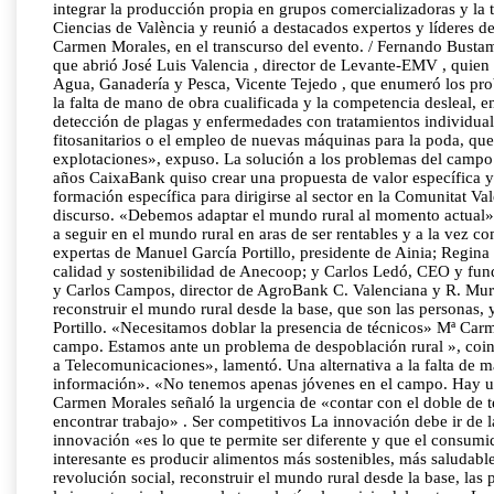
integrar la producción propia en grupos comercializadoras y la 
Ciencias de València y reunió a destacados expertos y líderes d
Carmen Morales, en el transcurso del evento. / Fernando Bustam
que abrió José Luis Valencia , director de Levante-EMV , quien c
Agua, Ganadería y Pesca, Vicente Tejedo , que enumeró los prob
la falta de mano de obra cualificada y la competencia desleal, e
detección de plagas y enfermedades con tratamientos individualiz
fitosanitarios o el empleo de nuevas máquinas para la poda, qu
explotaciones», expuso. La solución a los problemas del campo
años CaixaBank quiso crear una propuesta de valor específica y 
formación específica para dirigirse al sector en la Comunitat 
discurso. «Debemos adaptar el mundo rural al momento actual» 
a seguir en el mundo rural en aras de ser rentables y a la vez 
expertas de Manuel García Portillo, presidente de Ainia; Regin
calidad y sostenibilidad de Anecoop; y Carlos Ledó, CEO y fund
y Carlos Campos, director de AgroBank C. Valenciana y R. Murci
reconstruir el mundo rural desde la base, que son las personas, y
Portillo. «Necesitamos doblar la presencia de técnicos» Mª C
campo. Estamos ante un problema de despoblación rural », coinc
a Telecomunicaciones», lamentó. Una alternativa a la falta de 
información». «No tenemos apenas jóvenes en el campo. Hay un
Carmen Morales señaló la urgencia de «contar con el doble de t
encontrar trabajo» . Ser competitivos La innovación debe ir de 
innovación «es lo que te permite ser diferente y que el consu
interesante es producir alimentos más sostenibles, más saludab
revolución social, reconstruir el mundo rural desde la base, las