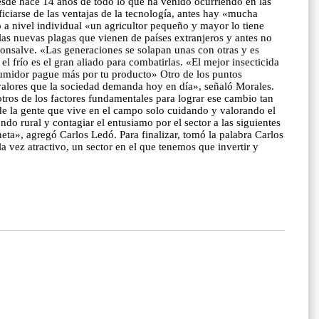
 desde hace 14 años de todo lo que ha venido ocurriendo en las
iciarse de las ventajas de la tecnología, antes hay «mucha
o a nivel individual «un agricultor pequeño y mayor lo tiene
as nuevas plagas que vienen de países extranjeros y antes no
Monsalve. «Las generaciones se solapan unas con otras y es
l frío es el gran aliado para combatirlas. «El mejor insecticida
nsumidor pague más por tu producto» Otro de los puntos
 valores que la sociedad demanda hoy en día», señaló Morales.
otros de los factores fundamentales para lograr ese cambio tan
 de la gente que vive en el campo solo cuidando y valorando el
o rural y contagiar el entusiamo por el sector a las siguientes
eta», agregó Carlos Ledó. Para finalizar, tomó la palabra Carlos
 vez atractivo, un sector en el que tenemos que invertir y