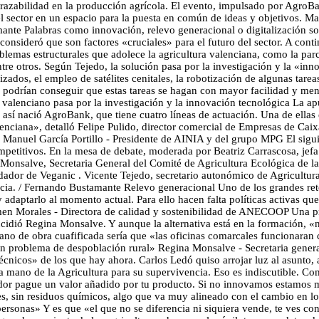
trazabilidad en la producción agrícola. El evento, impulsado por AgroBa
el sector en un espacio para la puesta en común de ideas y objetivos. 
ante Palabras como innovación, relevo generacional o digitalización son
onsideró que son factores «cruciales» para el futuro del sector. A conti
lemas estructurales que adolece la agricultura valenciana, como la par
ntre otros. Según Tejedo, la solución pasa por la investigación y la «i
ados, el empleo de satélites cenitales, la robotización de algunas tare
e podrían conseguir que estas tareas se hagan con mayor facilidad y men
 valenciano pasa por la investigación y la innovación tecnológica La a
así nació AgroBank, que tiene cuatro líneas de actuación. Una de ellas
Valenciana», detalló Felipe Pulido, director comercial de Empresas de 
Manuel García Portillo - Presidente de AINIA y del grupo MPG El siguie
competitivos. En la mesa de debate, moderada por Beatriz Carrascosa, je
a Monsalve, Secretaria General del Comité de Agricultura Ecológica de 
ador de Veganic . Vicente Tejedo, secretario autonómico de Agricultur
a. / Fernando Bustamante Relevo generacional Uno de los grandes retos 
 adaptarlo al momento actual. Para ello hacen falta políticas activas que
armen Morales - Directora de calidad y sostenibilidad de ANECOOP Una 
idió Regina Monsalve. Y aunque la alternativa está en la formación, «n
mano de obra cuafificada sería que «las oficinas comarcales funcionaran
 problema de despoblación rural» Regina Monsalve - Secretaria general
écnicos» de los que hay ahora. Carlos Ledó quiso arrojar luz al asunto,
la mano de la Agricultura para su supervivencia. Eso es indiscutible. Co
midor pague un valor añadido por tu producto. Si no innovamos estamos
les, sin residuos químicos, algo que va muy alineado con el cambio en l
 personas» Y es que «el que no se diferencia ni siquiera vende, te ves c