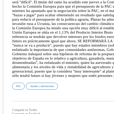
será "difícil". El titular del ramo ha acudido este jueves a la
hecho la Comisión Europea para que el presupuesto de la PAC en
ministro ha apuntado que la negociación sobre la PAC, en el ma
"bazas a jugar" para acabar obteniendo un resultado que sat
para reducir el presupuesto de la política agraria, Planas ha a
invasión rusa a Ucrania, las consecuencias del cambio climático
la Comisión Europea ha tenido una opción muy difícil al estable
Unión Europea se sitúa en el 1,13% del Producto Interior Bruto 
referencia se tendrán que devolver intereses por los fondos eu
futuro en prácticamente igual que ahora. SE REFORMARÁ LA PR
"nunca se va a producir", puesto que hay estados miembros (sob
enfatizado la importancia de que comunidades autónomas, Gobier
Gobierno trabajará sobre una hipótesis de reforma de la propue
objetivos de España en lo relativo a agricultura, ganadería, m
desmembradas", ha enfatizado el ministro, quien ha aseverado qu
alimentaria y los niveles de vida y rentabilidad de agricultore
generacional, puesto que la considera "muy interesante" al plan
sólo tendrá futuro si hay jóvenes y mujeres que estén presentes 
PAC
Ayudas y subvenciones
Compartir en Twitter
Compartir en Facebook