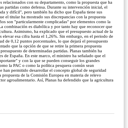
ntos relacionados con su departamento, como la propuesta que ha
 partidas como defensa. Durante su intervención inicial, el
da y difícil", pero también ha dicho que España tiene sus
l titular ha mostrado sus discrepancias con la propuesta
s años son "particularmente complicadas" por elementos como la
 "La combinación es diabólica y por tanto hay que reconocer que
cultura. Asimismo, ha explicado que el presupuesto actual de la
 elevar esa cifra hasta el 1,26%. Sin embargo, en el periodo de
ud de 0,12 puntos porcentuales, lo que dejará el presupuesto
do que la opción de que se retire la primera propuesta
l presupuesto de determinadas partidas. Planas también ha
s de España. En este marco, el ministro ha señalado que el
mportante" y con la que se pueden conseguir los grandes
s como la PAC o como la política pesquera común sean
e han permitido desarrollar el concepto global de seguridad
una propuesta de la Comisión Europea en materia de relevo
tor agroalimentario. Así, Planas ha defendido que la agricultura