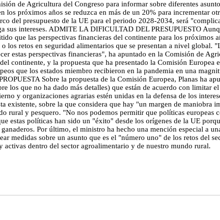
 Comisión de Agricultura del Congreso para informar sobre diferentes asu
 los próximos años se reduzca en más de un 20% para incrementar otras
rco del presupuesto de la UE para el periodo 2028-2034, será "complica
isfaga sus intereses. ADMITE LA DIFICULTAD DEL PRESUPUESTO Aunque e
dmitido que las perspectivas financieras del continente para los próximo
 o los retos en seguridad alimentarios que se presentan a nivel global.
cer estas perspectivas financieras", ha apuntado en la Comisión de Agri
del continente, y la propuesta que ha presentado la Comisión Europea es
ropeos que los estados miembro recibieron en la pandemia en una magnit
OPUESTA Sobre la propuesta de la Comisión Europea, Planas ha apunta
re los que no ha dado más detalles) que están de acuerdo con limitar e
no y organizaciones agrarias estén unidas en la defensa de los interese
sta existente, sobre la que considera que hay "un margen de maniobra i
undo rural y pesquero. "No nos podemos permitir que políticas europea
e estas políticas han sido un "éxito" desde los orígenes de la UE porqu
s y ganaderos. Por último, el ministro ha hecho una mención especial a 
tear medidas sobre un asunto que es el "número uno" de los retos del sec
y activas dentro del sector agroalimentario y de nuestro mundo rural.