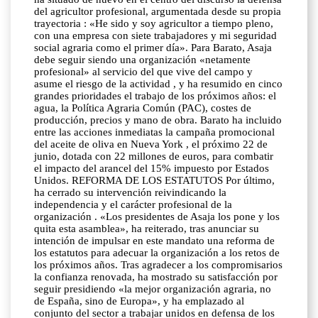
del agricultor profesional, argumentada desde su propia
trayectoria : «He sido y soy agricultor a tiempo pleno,
con una empresa con siete trabajadores y mi seguridad
social agraria como el primer día». Para Barato, Asaja
debe seguir siendo una organización «netamente
profesional» al servicio del que vive del campo y
asume el riesgo de la actividad , y ha resumido en cinco
grandes prioridades el trabajo de los próximos años: el
agua, la Política Agraria Común (PAC), costes de
producción, precios y mano de obra. Barato ha incluido
entre las acciones inmediatas la campaña promocional
del aceite de oliva en Nueva York , el próximo 22 de
junio, dotada con 22 millones de euros, para combatir
el impacto del arancel del 15% impuesto por Estados
Unidos. REFORMA DE LOS ESTATUTOS Por último,
ha cerrado su intervención reivindicando la
independencia y el carácter profesional de la
organización . «Los presidentes de Asaja los pone y los
quita esta asamblea», ha reiterado, tras anunciar su
intención de impulsar en este mandato una reforma de
los estatutos para adecuar la organización a los retos de
los próximos años. Tras agradecer a los compromisarios
la confianza renovada, ha mostrado su satisfacción por
seguir presidiendo «la mejor organización agraria, no
de España, sino de Europa», y ha emplazado al
conjunto del sector a trabajar unidos en defensa de los