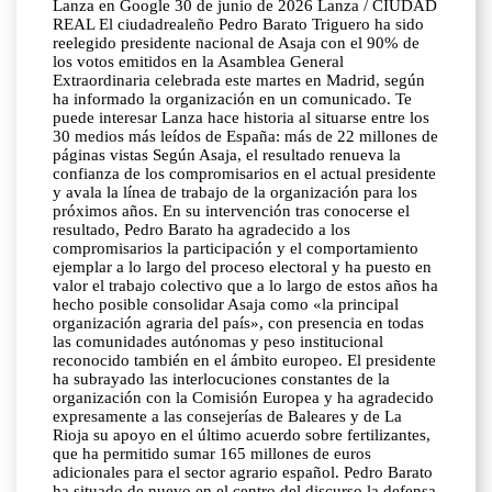
Lanza en Google 30 de junio de 2026 Lanza / CIUDAD
REAL El ciudadrealeño Pedro Barato Triguero ha sido
reelegido presidente nacional de Asaja con el 90% de
los votos emitidos en la Asamblea General
Extraordinaria celebrada este martes en Madrid, según
ha informado la organización en un comunicado. Te
puede interesar Lanza hace historia al situarse entre los
30 medios más leídos de España: más de 22 millones de
páginas vistas Según Asaja, el resultado renueva la
confianza de los compromisarios en el actual presidente
y avala la línea de trabajo de la organización para los
próximos años. En su intervención tras conocerse el
resultado, Pedro Barato ha agradecido a los
compromisarios la participación y el comportamiento
ejemplar a lo largo del proceso electoral y ha puesto en
valor el trabajo colectivo que a lo largo de estos años ha
hecho posible consolidar Asaja como «la principal
organización agraria del país», con presencia en todas
las comunidades autónomas y peso institucional
reconocido también en el ámbito europeo. El presidente
ha subrayado las interlocuciones constantes de la
organización con la Comisión Europea y ha agradecido
expresamente a las consejerías de Baleares y de La
Rioja su apoyo en el último acuerdo sobre fertilizantes,
que ha permitido sumar 165 millones de euros
adicionales para el sector agrario español. Pedro Barato
ha situado de nuevo en el centro del discurso la defensa