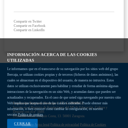
Compartir en Twitter
Compartir en Facebook
Compartir en LinkedIn
INFORMACIÓN ACERCA DE LAS COOKIES
UTILIZADAS
Le informamos que en el transcurso de su navegación por los sitios web del grupo
Ibercaja, se utilizan cookies propias y de terceros (ficheros de datos anónimos), las
cuales se almacenan en el dispositivo del usuario, de manera no intrusiva. Estos
datos se utilizan exclusivamente para habilitar y estudiar de forma anónima algunas
interacciones de la navegación en un sitio Web, y acumulan datos que pueden ser
actualizados y recuperados. En el caso de que usted siga navegando por nuestro sitio
Fundación Bancaria Ibercaja C.I.F. G-50000652.
Web implica que acepta el uso de las cookies indicadas. Puede obtener más
Inscrita en el Registro de Fundaciones del Mº de Educación, Cultura y
información, o bien conocer cómo cambiar la configuración, en nuestra
Deporte con el nº 1689.
sección
Política de cookies
Domicilio social: Joaquín Costa, 13. 50001 Zaragoza.
CERRAR
Contacto
Aviso legal
Política de privacidad
Política de Cookies