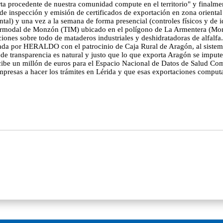
ta procedente de nuestra comunidad compute en el territorio" y finalmen
e inspección y emisión de certificados de exportación en zona oriental 
tal) y una vez a la semana de forma presencial (controles físicos y de i
termodal de Monzón (TIM) ubicado en el polígono de La Armentera (Mo
ones sobre todo de mataderos industriales y deshidratadoras de alfalfa. 
zada por HERALDO con el patrocinio de Caja Rural de Aragón, al sistem
de transparencia es natural y justo que lo que exporta Aragón se impute 
recibe un millón de euros para el Espacio Nacional de Datos de Salud 
 empresas a hacer los trámites en Lérida y que esas exportaciones comp