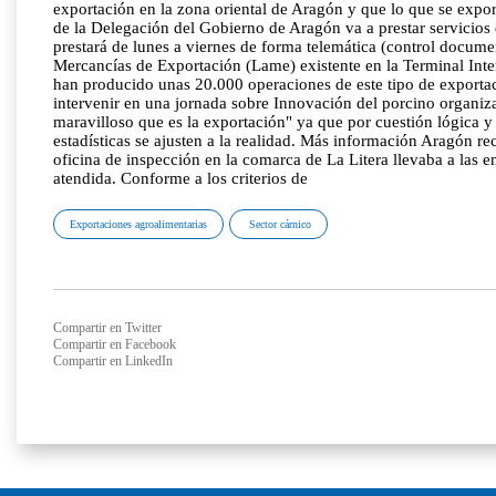
exportación en la zona oriental de Aragón y que lo que se expor
de la Delegación del Gobierno de Aragón va a prestar servicios d
prestará de lunes a viernes de forma telemática (control documen
Mercancías de Exportación (Lame) existente en la Terminal In
han producido unas 20.000 operaciones de este tipo de exportaci
intervenir en una jornada sobre Innovación del porcino organi
maravilloso que es la exportación" ya que por cuestión lógica y 
estadísticas se ajusten a la realidad. Más información Aragón 
oficina de inspección en la comarca de La Litera llevaba a las
atendida. Conforme a los criterios de
Exportaciones agroalimentarias
Sector cárnico
Compartir en Twitter
Compartir en Facebook
Compartir en LinkedIn