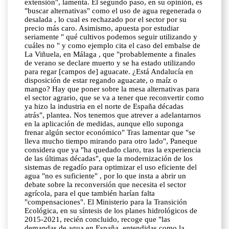
extensión", lamenta. El segundo paso, en su opinión, es
"buscar alternativas" como el uso de agua regenerada o
desalada , lo cual es rechazado por el sector por su
precio más caro. Asimismo, apuesta por estudiar
seriamente " qué cultivos podemos seguir utilizando y
cuáles no " y como ejemplo cita el caso del embalse de
La Viñuela, en Málaga , que "probablemente a finales
de verano se declare muerto y se ha estado utilizando
para regar [campos de] aguacate. ¿Está Andalucía en
disposición de estar regando aguacate, o maíz o
mango? Hay que poner sobre la mesa alternativas para
el sector agrario, que se va a tener que reconvertir como
ya hizo la industria en el norte de España décadas
atrás", plantea. Nos tenemos que atrever a adelantarnos
en la aplicación de medidas, aunque ello suponga
frenar algún sector económico" Tras lamentar que "se
lleva mucho tiempo mirando para otro lado", Paneque
considera que ya "ha quedado claro, tras la experiencia
de las últimas décadas", que la modernización de los
sistemas de regadío para optimizar el uso eficiente del
agua "no es suficiente" , por lo que insta a abrir un
debate sobre la reconversión que necesita el sector
agrícola, para el que también harían falta
"compensaciones". El Ministerio para la Transición
Ecológica, en su síntesis de los planes hidrológicos de
2015-2021, recién concluido, recoge que "las
demandas de agua en España, entendidas como la