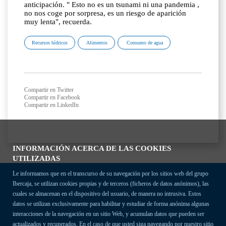
anticipación. " Esto no es un tsunami ni una pandemia ,
no nos coge por sorpresa, es un riesgo de aparición
muy lenta", recuerda.
Recursos hídricos
Alimentos
Consumo de agua
Compartir en Twitter
Compartir en Facebook
Compartir en LinkedIn
INFORMACIÓN ACERCA DE LAS COOKIES
UTILIZADAS
Le informamos que en el transcurso de su navegación por los sitios web del grupo
Ibercaja, se utilizan cookies propias y de terceros (ficheros de datos anónimos), las
cuales se almacenan en el dispositivo del usuario, de manera no intrusiva. Estos
datos se utilizan exclusivamente para habilitar y estudiar de forma anónima algunas
interacciones de la navegación en un sitio Web, y acumulan datos que pueden ser
actualizados y recuperados. En el caso de que usted siga navegando por nuestro sitio