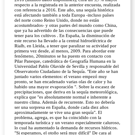
respecto a la registrada en la anterior encuesta, realizada
con referencia a 2016. Este año, una sequía histórica
está afectando también a toda Europa -incluso países
del norte como Reino Unido, donde no están
acostumbrados- y otras partes del mundo como China,
que ya ha advertido de las consecuencias que puede
tener para los cultivos . En España, la disminución de
este recurso ha llevado a la central hidroeléctrica de
Rialb, en Lleida, a tener que paralizar su actividad por
primera vez desde, al menos, 2009. Para abordar este
fenómeno, 20minutos se ha puesto en contacto con
Pilar Paneque, catedrática de Geografía Humana en la
Universidad Pablo Olavide de Sevilla y responsable del
Observatorio Ciudadano de la Sequía. "Este año se han
juntado varios elementos: el verano empezó muy
pronto, se han encadenado varias olas de calor y ha
habido una mayor evaporación ". Sobre la escasez de
precipitaciones, que deriva en la sequía meteorológica,
explica que "es absolutamente normal e inherente a
nuestro clima. Además de recurrente. Esto no debería
ser una sorpresa en España, donde cada diez años
aproximadamente se vive una gran sequía". El
problema, agrega, es que ha coincidido con la
temporada turística y un verano especialmente caluroso,
lo cual ha aumentado la demanda de recursos hídricos.
"Si esperamos, el otoño será muy difícil" De cara al