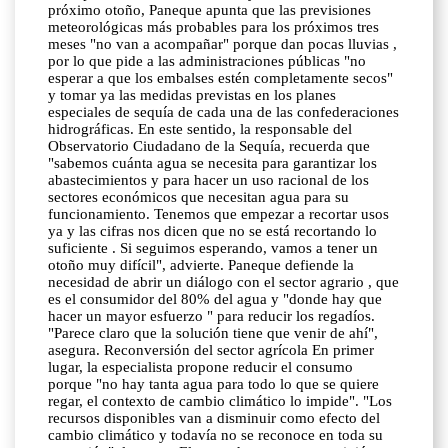
próximo otoño, Paneque apunta que las previsiones
meteorológicas más probables para los próximos tres
meses "no van a acompañar" porque dan pocas lluvias ,
por lo que pide a las administraciones públicas "no
esperar a que los embalses estén completamente secos"
y tomar ya las medidas previstas en los planes
especiales de sequía de cada una de las confederaciones
hidrográficas. En este sentido, la responsable del
Observatorio Ciudadano de la Sequía, recuerda que
"sabemos cuánta agua se necesita para garantizar los
abastecimientos y para hacer un uso racional de los
sectores económicos que necesitan agua para su
funcionamiento. Tenemos que empezar a recortar usos
ya y las cifras nos dicen que no se está recortando lo
suficiente . Si seguimos esperando, vamos a tener un
otoño muy difícil", advierte. Paneque defiende la
necesidad de abrir un diálogo con el sector agrario , que
es el consumidor del 80% del agua y "donde hay que
hacer un mayor esfuerzo " para reducir los regadíos.
"Parece claro que la solución tiene que venir de ahí",
asegura. Reconversión del sector agrícola En primer
lugar, la especialista propone reducir el consumo
porque "no hay tanta agua para todo lo que se quiere
regar, el contexto de cambio climático lo impide". "Los
recursos disponibles van a disminuir como efecto del
cambio climático y todavía no se reconoce en toda su