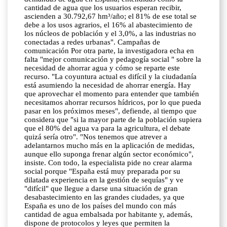
cantidad de agua que los usuarios esperan recibir,
ascienden a 30.792,67 hm³/año; el 81% de ese total se
debe a los usos agrarios, el 16% al abastecimiento de
los núcleos de población y el 3,0%, a las industrias no
conectadas a redes urbanas". Campañas de
comunicación Por otra parte, la investigadora echa en
falta "mejor comunicación y pedagogía social " sobre la
necesidad de ahorrar agua y cómo se reparte este
recurso. "La coyuntura actual es difícil y la ciudadanía
está asumiendo la necesidad de ahorrar energía. Hay
que aprovechar el momento para entender que también
necesitamos ahorrar recursos hídricos, por lo que pueda
pasar en los próximos meses", defiende, al tiempo que
considera que "si la mayor parte de la población supiera
que el 80% del agua va para la agricultura, el debate
quizá sería otro". "Nos tenemos que atrever a
adelantarnos mucho más en la aplicación de medidas,
aunque ello suponga frenar algún sector económico",
insiste. Con todo, la especialista pide no crear alarma
social porque "España está muy preparada por su
dilatada experiencia en la gestión de sequías" y ve
"difícil" que llegue a darse una situación de gran
desabastecimiento en las grandes ciudades, ya que
España es uno de los países del mundo con más
cantidad de agua embalsada por habitante y, además,
dispone de protocolos y leyes que permiten la