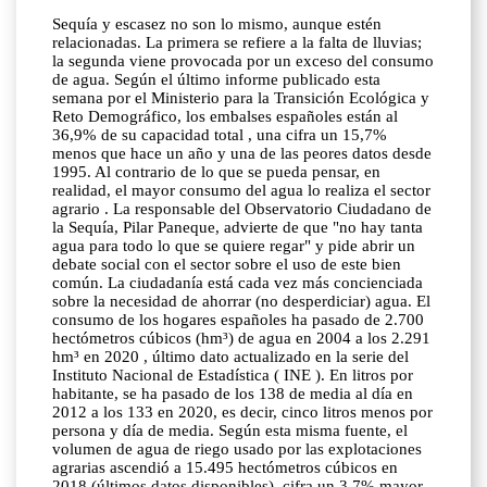
Sequía y escasez no son lo mismo, aunque estén
relacionadas. La primera se refiere a la falta de lluvias;
la segunda viene provocada por un exceso del consumo
de agua. Según el último informe publicado esta
semana por el Ministerio para la Transición Ecológica y
Reto Demográfico, los embalses españoles están al
36,9% de su capacidad total , una cifra un 15,7%
menos que hace un año y una de las peores datos desde
1995. Al contrario de lo que se pueda pensar, en
realidad, el mayor consumo del agua lo realiza el sector
agrario . La responsable del Observatorio Ciudadano de
la Sequía, Pilar Paneque, advierte de que "no hay tanta
agua para todo lo que se quiere regar" y pide abrir un
debate social con el sector sobre el uso de este bien
común. La ciudadanía está cada vez más concienciada
sobre la necesidad de ahorrar (no desperdiciar) agua. El
consumo de los hogares españoles ha pasado de 2.700
hectómetros cúbicos (hm³) de agua en 2004 a los 2.291
hm³ en 2020 , último dato actualizado en la serie del
Instituto Nacional de Estadística ( INE ). En litros por
habitante, se ha pasado de los 138 de media al día en
2012 a los 133 en 2020, es decir, cinco litros menos por
persona y día de media. Según esta misma fuente, el
volumen de agua de riego usado por las explotaciones
agrarias ascendió a 15.495 hectómetros cúbicos en
2018 (últimos datos disponibles), cifra un 3,7% mayor