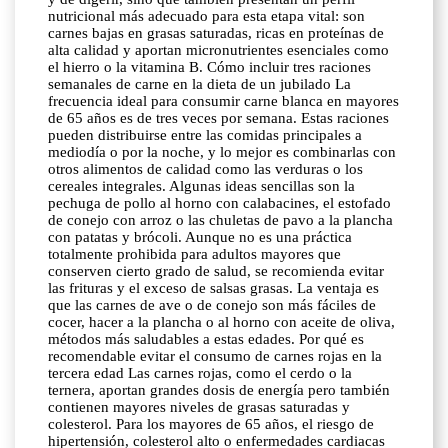
nutricional más adecuado para esta etapa vital: son
carnes bajas en grasas saturadas, ricas en proteínas de
alta calidad y aportan micronutrientes esenciales como
el hierro o la vitamina B. Cómo incluir tres raciones
semanales de carne en la dieta de un jubilado La
frecuencia ideal para consumir carne blanca en mayores
de 65 años es de tres veces por semana. Estas raciones
pueden distribuirse entre las comidas principales a
mediodía o por la noche, y lo mejor es combinarlas con
otros alimentos de calidad como las verduras o los
cereales integrales. Algunas ideas sencillas son la
pechuga de pollo al horno con calabacines, el estofado
de conejo con arroz o las chuletas de pavo a la plancha
con patatas y brócoli. Aunque no es una práctica
totalmente prohibida para adultos mayores que
conserven cierto grado de salud, se recomienda evitar
las frituras y el exceso de salsas grasas. La ventaja es
que las carnes de ave o de conejo son más fáciles de
cocer, hacer a la plancha o al horno con aceite de oliva,
métodos más saludables a estas edades. Por qué es
recomendable evitar el consumo de carnes rojas en la
tercera edad Las carnes rojas, como el cerdo o la
ternera, aportan grandes dosis de energía pero también
contienen mayores niveles de grasas saturadas y
colesterol. Para los mayores de 65 años, el riesgo de
hipertensión, colesterol alto o enfermedades cardiacas