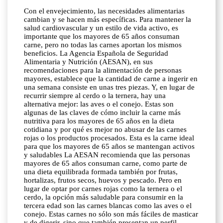
Con el envejecimiento, las necesidades alimentarias
cambian y se hacen más específicas. Para mantener la
salud cardiovascular y un estilo de vida activo, es
importante que los mayores de 65 años consuman
carne, pero no todas las carnes aportan los mismos
beneficios. La Agencia Española de Seguridad
Alimentaria y Nutrición (AESAN), en sus
recomendaciones para la alimentación de personas
mayores, establece que la cantidad de carne a ingerir en
una semana consiste en unas tres piezas. Y, en lugar de
recurrir siempre al cerdo o la ternera, hay una
alternativa mejor: las aves o el conejo. Estas son
algunas de las claves de cómo incluir la carne más
nutritiva para los mayores de 65 años en la dieta
cotidiana y por qué es mejor no abusar de las carnes
rojas o los productos procesados. Esta es la carne ideal
para que los mayores de 65 años se mantengan activos
y saludables La AESAN recomienda que las personas
mayores de 65 años consuman carne, como parte de
una dieta equilibrada formada también por frutas,
hortalizas, frutos secos, huevos y pescado. Pero en
lugar de optar por carnes rojas como la ternera o el
cerdo, la opción más saludable para consumir en la
tercera edad son las carnes blancas como las aves o el
conejo. Estas carnes no sólo son más fáciles de masticar
y de digerir, sino que también presentan un perfil