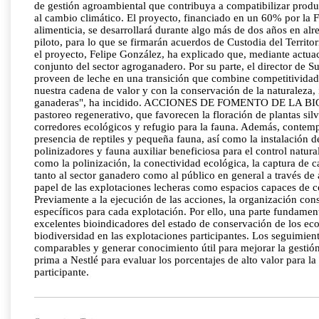
de gestión agroambiental que contribuya a compatibilizar produc
al cambio climático. El proyecto, financiado en un 60% por la
alimenticia, se desarrollará durante algo más de dos años en al
piloto, para lo que se firmarán acuerdos de Custodia del Terri
el proyecto, Felipe González, ha explicado que, mediante actuac
conjunto del sector agroganadero. Por su parte, el director de 
proveen de leche en una transición que combine competitividad,
nuestra cadena de valor y con la conservación de la naturaleza,
ganaderas", ha incidido. ACCIONES DE FOMENTO DE LA BIODIVE
pastoreo regenerativo, que favorecen la floración de plantas sil
corredores ecológicos y refugio para la fauna. Además, contempl
presencia de reptiles y pequeña fauna, así como la instalación de
polinizadores y fauna auxiliar beneficiosa para el control natur
como la polinización, la conectividad ecológica, la captura de 
tanto al sector ganadero como al público en general a través d
papel de las explotaciones lecheras como espacios capaces 
Previamente a la ejecución de las acciones, la organización cons
específicos para cada explotación. Por ello, una parte fundamen
excelentes bioindicadores del estado de conservación de los eco
biodiversidad en las explotaciones participantes. Los seguimien
comparables y generar conocimiento útil para mejorar la gestión
prima a Nestlé para evaluar los porcentajes de alto valor para l
participante.