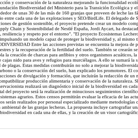
ción y conservación de la naturaleza mejorando la funcionalidad ecológic
 Fundación Biodiversidad del Ministerio para la Transición Ecológica 
rededor de unas 30 de las más de 160 granjas que proveen de leche las f
torio entre cada una de las explotaciones y SEO/BirdLife. El delegado d
iones de gestión sostenible, el proyecto pretende crear un modelo compa
Supply Chain y Sostenibilidad de Nestlé España, Jordi Aycart, ha destac
 resiliencia y respeto por el entorno". "El proyecto Ecosistemas Leche
 impulsando un modelo capaz de proteger la biodiversidad y, al mismo ti
RSIDAD Entre las acciones previstas se encuentra la mejora de pasti
vestres y la recuperación de la fertilidad del suelo. También se crearán
a la creación de charcas para anfibios y otros organismos acuáticos, la 
 cajas nido para aves y refugios para murciélagos. A ello se sumará la si
al de plagas. Estas medidas contribuirán no solo a mejorar la biodiversid
carbono o la conservación del suelo, han explicado los promotores. El co
e acciones de divulgación y formación, que incluirán la redacción de un
de compatibilizar producción alimentaria y conservación de la nat
ervacionista realizará un diagnóstico inicial de la biodiversidad en cada
tal del proyecto será la realización de minuciosos seguimientos científi
sistemas agrarios. Estos censos permitirán evaluar la eficacia de las a
tos serán realizados por personal especializado mediante metodologías c
 ambiental de las granjas lecheras. La propuesta incluye cartografiar u
a biodiversidad en cada una de ellas, y la creación de un visor cartográ