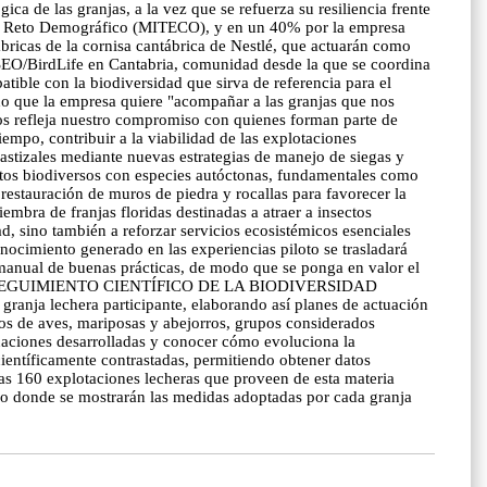
a de las granjas, a la vez que se refuerza su resiliencia frente
y el Reto Demográfico (MITECO), y en un 40% por la empresa
ábricas de la cornisa cantábrica de Nestlé, que actuarán como
e SEO/BirdLife en Cantabria, comunidad desde la que se coordina
tible con la biodiversidad que sirva de referencia para el
ado que la empresa quiere "acompañar a las granjas que nos
ros refleja nuestro compromiso con quienes forman parte de
empo, contribuir a la viabilidad de las explotaciones
zales mediante nuevas estrategias de manejo de siegas y
 setos biodiversos con especies autóctonas, fundamentales como
restauración de muros de piedra y rocallas para favorecer la
embra de franjas floridas destinadas a atraer a insectos
ad, sino también a reforzar servicios ecosistémicos esenciales
nocimiento generado en las experiencias piloto se trasladará
 manual de buenas prácticas, de modo que se ponga en valor el
uraleza. SEGUIMIENTO CIENTÍFICO DE LA BIODIVERSIDAD
 granja lechera participante, elaborando así planes de actuación
cos de aves, mariposas y abejorros, grupos considerados
ctuaciones desarrolladas y conocer cómo evoluciona la
ientíficamente contrastadas, permitiendo obtener datos
nas 160 explotaciones lecheras que proveen de esta materia
fico donde se mostrarán las medidas adoptadas por cada granja