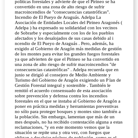
políticas forestales y advierte de que el Pirineo se ha
convertido en una zona de alto riesgo de sufrir
macroincendios de "consecuencias catastróficas".
Incendio de El Pueyo de Araguás. Adelpa La
Asociación de Entidades Locales del Pirineo Aragonés (
Adelpa ) ha expresado su solidaridad con los vecinos
de Sobrarbe y especialmente con los de los pueblos
afectados y los desalojados de sus casas debido al i
ncendio de El Pueyo de Araguás . Pero, además, ha
exigido al Gobierno de Aragón más medidas de gestión
de los montes para evitar los grandes fuegos forestales
ya que advierten de que el Pirineo se ha convertido en
una zona de alto riesgo de sufrir macroincendios "de
consecuencias catastróficas" . Adelpa recuerda que en
junio se dirigió al consejero de Medio Ambiente y
Turismo del Gobierno de Aragón exigiendo un P lan de
Gestión Forestal integral y sostenible . También le
remitió el acuerdo consensuado de esta asociación
sobre prevención y defensa contra los incendios
forestales en el que se instaba al Gobierno de Aragón a
poner en práctica medidas y herramientas preventivas
no sólo para proteger bosques y montes sino también a
la población. Sin embargo, lamentan que más de un
mes después, no ha recibido contestación alguna a estas
reclamaciones, "y en este momento vemos que la
situación se repite una y otra vez, con fuegos que
obligan a desalojar núcleos de población, como es el