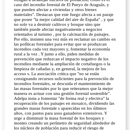
caso del incendio forestal de El Pueyo de Araguás, y
que pueden afectar a viviendas y otros bienes
materiales". Destacan que este fuego afecta a un paraje
que posee "la mejor calidad del aire de España" , y que
no solo va a destruir cultivos y bosque sino que
también puede afectar negativamente a negocios
orientados al turismo , por la calcinación de paisajes.
Por ello, insisten una vez más en reclamar un cambio en
las políticas forestales para evitar que se produzcan
incendios cada vez mayores y, fomentar la economía
rural a la vez . Y junto a ello, piden medidas de
prevención que reduzcan el impacto negativo de los
incendios mediante la ampliación de cortafuegos o la
limpieza de cañadas y, en general, la mejora de los
acceso s. La asociación critica que "no se están
consignando recursos suficientes para la prevención de
incendios forestales, se descuida el mantenimiento de
las masas forestales por lo que reiteramos que la mejor
manera es actuar con una gestión forestal sostenible".
Adelpa insta a fomentar "de forma real y efectiva" la
recuperación de los paisajes en mosaico, dividiendo las
grandes masas forestale s aparecidas en los últimos
años, con pastos para usos ganaderos extensivos. Y
urge a disminuir la masa forestal de los bosques y
montes creando un perímetro de seguridad alrededor de
los núcleos de población para reducir el riesgo de