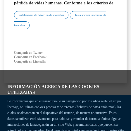
pérdida de vidas humanas. Conforme a los criterios de
Instalaciones de detección de incendios
Instalaciones de control de
incendios
Compartir en Twitter
Compartir en Facebook
Compartir en LinkedIn
INFORMACIÓN ACERCA DE LAS COOKIES
UTILIZADAS
Le informamos que en el transcurso de su navegación por los sitios web del grupo
Ibercaja, se utilizan cookies propias y de terceros (ficheros de datos anónimos), las
cuales se almacenan en el dispositivo del usuario, de manera no intrusiva. Estos
datos se utilizan exclusivamente para habilitar y estudiar de forma anónima algunas
interacciones de la navegación en un sitio Web, y acumulan datos que pueden ser
actualizados y recuperados. En el caso de que usted siga navegando por nuestro sitio