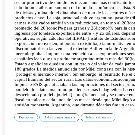
sector productivo de uno de los mecanismos más confiscatorios 
sido durante años un símbolo del modelo económico estatista. Se
de divisas y minando el dinamismo de uno de los sectores más ef
productos clave: La soja, principal cultivo argentino, pasa de 
carnes y derivados también ven reducciones, en torno al 20[icon
promedio del 20[icono]% para granos y 26[icono]% para la carne
ingresos por tonelada exportada de entre 7 y 25 dólares, depen
operativos, según cálculos del IERAL (Instituto de Estudios sob
exportación no existen, ni podrían existir bajo la normativa eur
discriminatorios a las ventas al exterior. A diferencia de Arge
mercado global. Imponer una retención a las exportaciones serí
españoles leen que un productor argentino tributa más del 30[icon
Estado español se quedara con un tercio del valor de cada jamón
180 grados La medida anunciada por Milei contrasta con la histor
"proteger el mercado interno". Sin embargo, el resultado fue el 
capital humano del sector rural. Los datos económicos acompaña
Impuesto PAÍS que afectaba a las importaciones del sector prima
paralelo, los datos macro no pueden ser más halagüeños: La econ
desacelerado por debajo del 2[icono]% mensual y se mueve en t
fiscal en todos y cada unos de los meses desde que Milei llegó 
emisión monetaria. Argentina, que durante décadas fue un caso 
Exportación
Industria agroalimentaria
Industria alimentaria