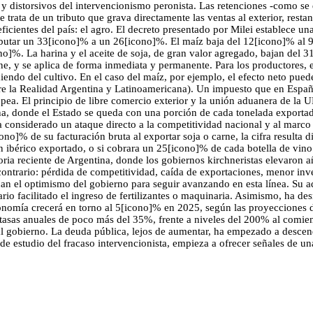
y distorsivos del intervencionismo peronista. Las retenciones -como se
 trata de un tributo que grava directamente las ventas al exterior, rest
icientes del país: el agro. El decreto presentado por Milei establece u
tributar un 33[icono]% a un 26[icono]%. El maíz baja del 12[icono]% al 
o]%. La harina y el aceite de soja, de gran valor agregado, bajan del 
, y se aplica de forma inmediata y permanente. Para los productores, 
diendo del cultivo. En el caso del maíz, por ejemplo, el efecto neto pu
re la Realidad Argentina y Latinoamericana). Un impuesto que en España 
opea. El principio de libre comercio exterior y la unión aduanera de la 
ntina, donde el Estado se queda con una porción de cada tonelada export
a considerado un ataque directo a la competitividad nacional y al marco
o]% de su facturación bruta al exportar soja o carne, la cifra resulta dif
 ibérico exportado, o si cobrara un 25[icono]% de cada botella de vino
ia reciente de Argentina, donde los gobiernos kirchneristas elevaron añ
contrario: pérdida de competitividad, caída de exportaciones, menor inve
n el optimismo del gobierno para seguir avanzando en esta línea. Su a
rio facilitado el ingreso de fertilizantes o maquinaria. Asimismo, ha d
omía crecerá en torno al 5[icono]% en 2025, según las proyecciones del 
asas anuales de poco más del 35%, frente a niveles del 200% al comie
al gobierno. La deuda pública, lejos de aumentar, ha empezado a descend
de estudio del fracaso intervencionista, empieza a ofrecer señales de