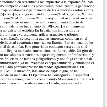
 denominan en Argentina a los impuestos a la exportación- han
ando competitividad a los productores, penalizando la generación
na baja escalonada y permanente de las retenciones sobre varios
9,5[icono]%, y el girasol, del 7,5[icono]% al 5,5[icono]%. Las
31[icono]% al 24,5[icono]%. En conjunto, el recorte alcanza un
el impacto no es menor: se estima un aumento directo de
ede equivaler a un incremento del 10[icono]% en márgenes
no existe -ni existiría En España, los impuestos a la
UE prohíben expresamente aplicar aranceles o tributos
ada, en España se incentiva que las empresas compitan en el
 de libertad económica que rige en Europa. Por eso, cuando los
ícil de asimilar. Para ponerlo en contexto: sería como si el
 que llega a mercados internacionales. Inaceptable. Un giro de
o tras año las retenciones bajo el argumento de "redistribuir" y
rsión, cierre de tambos y frigoríficos, y una fuga constante de
dministración ya ha levantado el cepo cambiario y eliminado el
esregulado parcialmente los mercados agroindustriales. En
FMI. La inflación, tras años de triple dígito, se ha
nzo de su mandato. El Ejecutivo ha conseguido un superávit
er tras la renegociación con el Fondo Monetario y el freno a la
 una recuperación basada en menos Estado, más mercado.