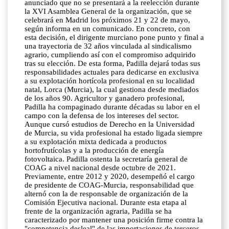
anunciado que no se presentará a la reelección durante
la XVI Asamblea General de la organización, que se
celebrará en Madrid los próximos 21 y 22 de mayo,
según informa en un comunicado. En concreto, con
esta decisión, el dirigente murciano pone punto y final a
una trayectoria de 32 años vinculada al sindicalismo
agrario, cumpliendo así con el compromiso adquirido
tras su elección. De esta forma, Padilla dejará todas sus
responsabilidades actuales para dedicarse en exclusiva
a su explotación hortícola profesional en su localidad
natal, Lorca (Murcia), la cual gestiona desde mediados
de los años 90. Agricultor y ganadero profesional,
Padilla ha compaginado durante décadas su labor en el
campo con la defensa de los intereses del sector.
Aunque cursó estudios de Derecho en la Universidad
de Murcia, su vida profesional ha estado ligada siempre
a su explotación mixta dedicada a productos
hortofrutícolas y a la producción de energía
fotovoltaica. Padilla ostenta la secretaría general de
COAG a nivel nacional desde octubre de 2021.
Previamente, entre 2012 y 2020, desempeñó el cargo
de presidente de COAG-Murcia, responsabilidad que
alternó con la de responsable de organización de la
Comisión Ejecutiva nacional. Durante esta etapa al
frente de la organización agraria, Padilla se ha
caracterizado por mantener una posición firme contra la
"competencia desleal" de las importaciones de terceros