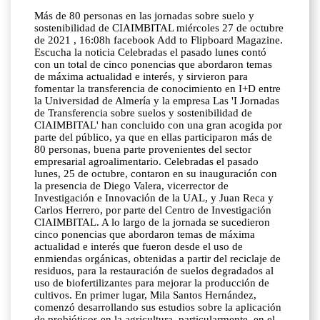
Más de 80 personas en las jornadas sobre suelo y
sostenibilidad de CIAIMBITAL miércoles 27 de octubre
de 2021 , 16:08h facebook Add to Flipboard Magazine.
Escucha la noticia Celebradas el pasado lunes contó
con un total de cinco ponencias que abordaron temas
de máxima actualidad e interés, y sirvieron para
fomentar la transferencia de conocimiento en I+D entre
la Universidad de Almería y la empresa Las 'I Jornadas
de Transferencia sobre suelos y sostenibilidad de
CIAIMBITAL' han concluido con una gran acogida por
parte del público, ya que en ellas participaron más de
80 personas, buena parte provenientes del sector
empresarial agroalimentario. Celebradas el pasado
lunes, 25 de octubre, contaron en su inauguración con
la presencia de Diego Valera, vicerrector de
Investigación e Innovación de la UAL, y Juan Reca y
Carlos Herrero, por parte del Centro de Investigación
CIAIMBITAL. A lo largo de la jornada se sucedieron
cinco ponencias que abordaron temas de máxima
actualidad e interés que fueron desde el uso de
enmiendas orgánicas, obtenidas a partir del reciclaje de
residuos, para la restauración de suelos degradados al
uso de biofertilizantes para mejorar la producción de
cultivos. En primer lugar, Mila Santos Hernández,
comenzó desarrollando sus estudios sobre la aplicación
de probióticos en la agricultura, particularmente, en el