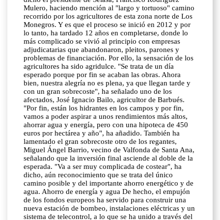
Mulero, haciendo mención al "largo y tortuoso" camino
recorrido por los agricultores de esta zona norte de Los
Monegros. Y es que el proceso se inició en 2012 y por
lo tanto, ha tardado 12 años en completarse, donde lo
más complicado se vivió al principio con empresas
adjudicatarias que abandonaron, pleitos, parones y
problemas de financiación. Por ello, la sensación de los
agricultores ha sido agridulce. "Se trata de un día
esperado porque por fin se acaban las obras. Ahora
bien, nuestra alegría no es plena, ya que llegan tarde y
con un gran sobrecoste", ha señalado uno de los
afectados, José Ignacio Bailo, agricultor de Barbués.
"Por fin, están los hidrantes en los campos y por fin,
vamos a poder aspirar a unos rendimientos más altos,
ahorrar agua y energía, pero con una hipoteca de 450
euros por hectárea y año", ha añadido. También ha
lamentado el gran sobrecoste otro de los regantes,
Miguel Ángel Barrio, vecino de Valfonda de Santa Ana,
señalando que la inversión final asciende al doble de la
esperada. "Va a ser muy complicada de costear", ha
dicho, aún reconocimiento que se trata del único
camino posible y del importante ahorro energético y de
agua. Ahorro de energía y agua De hecho, el empujón
de los fondos europeos ha servido para construir una
nueva estación de bombeo, instalaciones eléctricas y un
sistema de telecontrol, a lo que se ha unido a través del