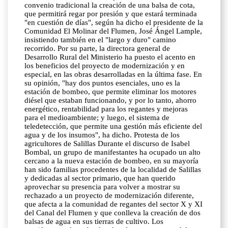
convenio tradicional la creación de una balsa de cota,
que permitirá regar por presión y que estará terminada
"en cuestión de días", según ha dicho el presidente de la
Comunidad El Molinar del Flumen, José Ángel Lample,
insistiendo también en el "largo y duro" camino
recorrido. Por su parte, la directora general de
Desarrollo Rural del Ministerio ha puesto el acento en
los beneficios del proyecto de modernización y en
especial, en las obras desarrolladas en la última fase. En
su opinión, "hay dos puntos esenciales, uno es la
estación de bombeo, que permite eliminar los motores
diésel que estaban funcionando, y por lo tanto, ahorro
energético, rentabilidad para los regantes y mejoras
para el medioambiente; y luego, el sistema de
teledetección, que permite una gestión más eficiente del
agua y de los insumos", ha dicho. Protesta de los
agricultores de Salillas Durante el discurso de Isabel
Bombal, un grupo de manifestantes ha ocupado un alto
cercano a la nueva estación de bombeo, en su mayoría
han sido familias procedentes de la localidad de Salillas
y dedicadas al sector primario, que han querido
aprovechar su presencia para volver a mostrar su
rechazado a un proyecto de modernización diferente,
que afecta a la comunidad de regantes del sector X y XI
del Canal del Flumen y que conlleva la creación de dos
balsas de agua en sus tierras de cultivo. Los