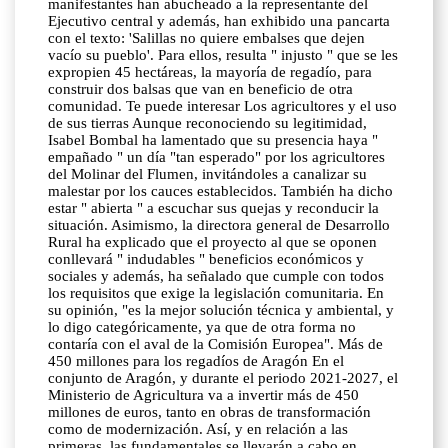
manifestantes han abucheado a la representante del
Ejecutivo central y además, han exhibido una pancarta
con el texto: 'Salillas no quiere embalses que dejen
vacío su pueblo'. Para ellos, resulta " injusto " que se les
expropien 45 hectáreas, la mayoría de regadío, para
construir dos balsas que van en beneficio de otra
comunidad. Te puede interesar Los agricultores y el uso
de sus tierras Aunque reconociendo su legitimidad,
Isabel Bombal ha lamentado que su presencia haya "
empañado " un día "tan esperado" por los agricultores
del Molinar del Flumen, invitándoles a canalizar su
malestar por los cauces establecidos. También ha dicho
estar " abierta " a escuchar sus quejas y reconducir la
situación. Asimismo, la directora general de Desarrollo
Rural ha explicado que el proyecto al que se oponen
conllevará " indudables " beneficios económicos y
sociales y además, ha señalado que cumple con todos
los requisitos que exige la legislación comunitaria. En
su opinión, "es la mejor solución técnica y ambiental, y
lo digo categóricamente, ya que de otra forma no
contaría con el aval de la Comisión Europea". Más de
450 millones para los regadíos de Aragón En el
conjunto de Aragón, y durante el periodo 2021-2027, el
Ministerio de Agricultura va a invertir más de 450
millones de euros, tanto en obras de transformación
como de modernización. Así, y en relación a las
primeras, las fundamentales se llevarán a cabo en