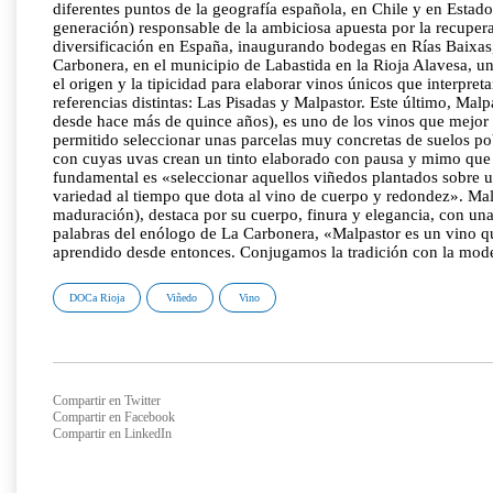
diferentes puntos de la geografía española, en Chile y en Estad
generación) responsable de la ambiciosa apuesta por la recuper
diversificación en España, inaugurando bodegas en Rías Baixas,
Carbonera, en el municipio de Labastida en la Rioja Alavesa, 
el origen y la tipicidad para elaborar vinos únicos que interpre
referencias distintas: Las Pisadas y Malpastor. Este último, Mal
desde hace más de quince años), es uno de los vinos que mejor r
permitido seleccionar unas parcelas muy concretas de suelos po
con cuyas uvas crean un tinto elaborado con pausa y mimo que e
fundamental es «seleccionar aquellos viñedos plantados sobre un 
variedad al tiempo que dota al vino de cuerpo y redondez». Mal
maduración), destaca por su cuerpo, finura y elegancia, con una 
palabras del enólogo de La Carbonera, «Malpastor es un vino que 
aprendido desde entonces. Conjugamos la tradición con la moder
DOCa Rioja
Viñedo
Vino
Compartir en Twitter
Compartir en Facebook
Compartir en LinkedIn