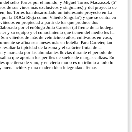
ón del sello Torres por el mundo, y Miguel Torres Maczassek (5ª
nos de sus vinos más exclusivos y singulares) y del proyecto de
n, los Torres han desarrollado un interesante proyecto en La
 por la DOCa Rioja como 'Viñedo Singular') y que se centra en
e viñedos en propiedad a partir de los que produce dos
Elaborado por el enólogo Julio Carreter (al frente de la bodega
reter y su equipo y el conocimiento que tienen del medio les ha
 Son viñedos de más de veinticinco años, cultivados en vaso,
mente se afina seis meses más en botella. Para Carreter, tan
saltar la tipicidad de la zona y el carácter frutal de la
l y marcada por las abundantes lluvias durante el periodo de
salina que aportan los perfiles de suelos de margas calizas. En
s que tierra de vino, y en cierto modo es un tributo a todo lo
al, buena acidez y una madera bien integrada». Temas