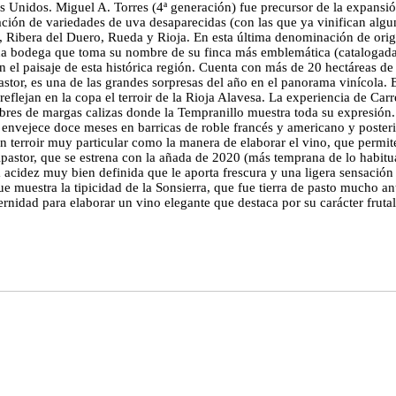
os Unidos. Miguel A. Torres (4ª generación) fue precursor de la expansi
ación de variedades de uva desaparecidas (con las que ya vinifican algu
 Ribera del Duero, Rueda y Rioja. En esta última denominación de orige
una bodega que toma su nombre de su finca más emblemática (catalogada
tan el paisaje de esta histórica región. Cuenta con más de 20 hectáreas d
pastor, es una de las grandes sorpresas del año en el panorama vinícola. 
eflejan en la copa el terroir de la Rioja Alavesa. La experiencia de Car
bres de margas calizas donde la Tempranillo muestra toda su expresión.
nvejece doce meses en barricas de roble francés y americano y posterior
terroir muy particular como la manera de elaborar el vino, que permite re
pastor, que se estrena con la añada de 2020 (más temprana de lo habitua
acidez muy bien definida que le aporta frescura y una ligera sensación 
muestra la tipicidad de la Sonsierra, que fue tierra de pasto mucho ante
nidad para elaborar un vino elegante que destaca por su carácter frut