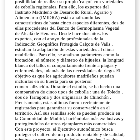
posibilidad de realizar su propio 'calçot' con variedades
de cebolla regionales. Para ello, los expertos del
Instituto Madrileño de Desarrollo Rural, Agrario y
Alimentario (IMIDRA) están analizando las
características de hasta cinco especies diferentes, dos de
ellas procedentes del Banco de Germoplasma Vegetal
de Alcalá de Henares. Desde hace dos años, los
expertos, con el apoyo de profesionales de la
Indicación Geográfica Protegida Calçots de Valls ,
estudian la adaptación de estas variedades al clima
madrileño . Para ello, se analizan parámetros como la
brotación, el número y diámetro de hijuelos, la longitud
blanca del tallo, el comportamiento frente a plagas y
enfermedades, además de las necesidades de riego. El
objetivo es que los agricultores madrileños puedan
incluirlos en su huerta para su posterior
comercialización. Durante el estudio, se ha hecho una
comparativa de cinco tipos de cebolla : una de Toledo ,
dos de Tarragona y dos originarias de Chinchón .
Precisamente, estas últimas fueron recientemente
registradas para garantizar su conservación en el
territorio. Así, sus semillas solo se pueden producir en
la Comunidad de Madrid, haciéndolas más exclusivas y
protegiéndolas de otros ejemplares más comerciales.
Con este proyecto, el Ejecutivo autonómico busca
proteger el cultivo de un producto rentable y de calidad,
mientras se recuperan variedades regionales. Las dos