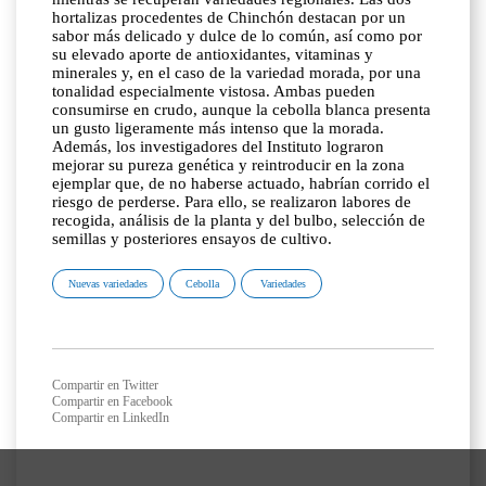
hortalizas procedentes de Chinchón destacan por un
sabor más delicado y dulce de lo común, así como por
su elevado aporte de antioxidantes, vitaminas y
minerales y, en el caso de la variedad morada, por una
tonalidad especialmente vistosa. Ambas pueden
consumirse en crudo, aunque la cebolla blanca presenta
un gusto ligeramente más intenso que la morada.
Además, los investigadores del Instituto lograron
mejorar su pureza genética y reintroducir en la zona
ejemplar que, de no haberse actuado, habrían corrido el
riesgo de perderse. Para ello, se realizaron labores de
recogida, análisis de la planta y del bulbo, selección de
semillas y posteriores ensayos de cultivo.
Nuevas variedades
Cebolla
Variedades
Compartir en Twitter
Compartir en Facebook
Compartir en LinkedIn