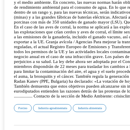
y el medio ambiente. En concreto, las nuevas normas harán obliga
de rendimiento ambiental para el consumo de agua. En lo que respe
dentro de un rango y, para las nuevas técnicas, serán indicativo
(minas) y a las grandes fábricas de baterías eléctricas. Afectar
porcinas con más de 350 unidades de ganado mayor (LSU). Quedar
En el caso de las aves de corral, la norma se aplicará a las ex
las explotaciones que crían cerdos y aves de corral, el límite 
a las emisiones de la ganadería, incluido el ganado vacuno, así
exportar a la UE. Granja avícola / Agencias Para mejorar la trans
reguladas, el actual Registro Europeo de Emisiones y Transferen
todos los permisos de la UE y las actividades locales contamin
negocio anual en el caso de una infracción grave. Los países d
perjuicios a su salud. La ley debe ahora ser adoptada por el Con
miembros dispondrán de 22 meses para trasladar los cambios a la
para limitar la contaminación del aire, el agua y el suelo proce
el asma, la bronquitis y el cáncer. También regula la generación 
Radan Kanev (PPE, Bulgaria) ha declarado: «La votación de hoy
También demuestra que estos objetivos pueden alcanzarse sin imp
eurodiputados entienden las razones detrás de las protestas d
................ Contacto de la sección de Medio Ambiente: crisi
Porcino
Industria agroalimentaria
Industria alimentaria