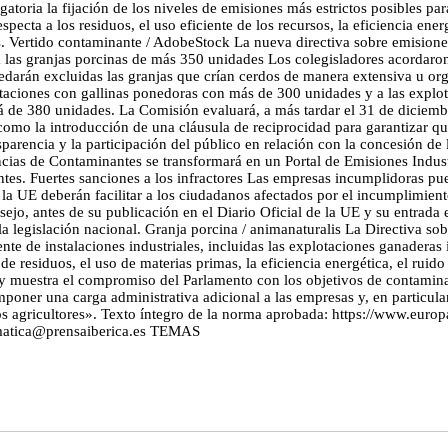
toria la fijación de los niveles de emisiones más estrictos posibles para
cta a los residuos, el uso eficiente de los recursos, la eficiencia energ
s. Vertido contaminante / AdobeStock La nueva directiva sobre emisiones 
á a las granjas porcinas de más 350 unidades Los colegisladores acordaron
án excluidas las granjas que crían cerdos de manera extensiva u orgáni
plotaciones con gallinas ponedoras con más de 300 unidades y a las exp
será de 380 unidades. La Comisión evaluará, a más tardar el 31 de diciem
 como la introducción de una cláusula de reciprocidad para garantizar q
parencia y la participación del público en relación con la concesión de l
cias de Contaminantes se transformará en un Portal de Emisiones Industr
antes. Fuertes sanciones a los infractores Las empresas incumplidoras 
e la UE deberán facilitar a los ciudadanos afectados por el incumplimie
sejo, antes de su publicación en el Diario Oficial de la UE y su entrada
 legislación nacional. Granja porcina / animanaturalis La Directiva sobr
dente de instalaciones industriales, incluidas las explotaciones ganadera
de residuos, el uso de materias primas, la eficiencia energética, el ruid
 muestra el compromiso del Parlamento con los objetivos de contaminac
oner una carga administrativa adicional a las empresas y, en particular,
e los agricultores». Texto íntegro de la norma aprobada: https://www.e
sclimatica@prensaiberica.es TEMAS