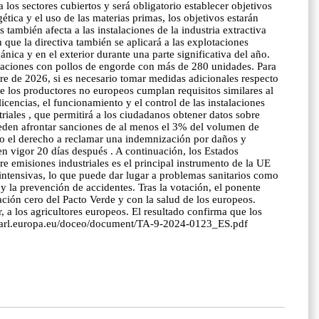
 los sectores cubiertos y será obligatorio establecer objetivos
ética y el uso de las materias primas, los objetivos estarán
también afecta a las instalaciones de la industria extractiva
 que la directiva también se aplicará a las explotaciones
ca y en el exterior durante una parte significativa del año.
lotaciones con pollos de engorde con más de 280 unidades. Para
bre de 2026, si es necesario tomar medidas adicionales respecto
ue los productores no europeos cumplan requisitos similares al
icencias, el funcionamiento y el control de las instalaciones
iales , que permitirá a los ciudadanos obtener datos sobre
pueden afrontar sanciones de al menos el 3% del volumen de
nto el derecho a reclamar una indemnización por daños y
 en vigor 20 días después . A continuación, los Estados
e emisiones industriales es el principal instrumento de la UE
s intensivas, lo que puede dar lugar a problemas sanitarios como
o y la prevención de accidentes. Tras la votación, el ponente
ión cero del Pacto Verde y con la salud de los europeos.
 a los agricultores europeos. El resultado confirma que los
uroparl.europa.eu/doceo/document/TA-9-2024-0123_ES.pdf