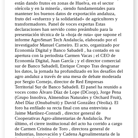
están dando frutos en zonas de Huelva, en el sector
oleícola y en la minería , siendo fundamentales para
mantener los buenos datos de exportación andaluza,
fruto del «esfuerzo y la solidaridad» de agricultores y
transformadores. Panel de voces expertas Estas
declaraciones han servido como preámbulo para la
presentación técnica de la «hoja de ruta» que supone el
informe AgroSmart Tech Andalucía, elaborado por el
investigador Manuel Carneiro. El acto, organizado por
Economía Digital y Banco Sabadell , ha contado en su
apertura con la periodista Carmen Vacas ; el CEO de
Economía Digital, Juan García ; y el director comercial
sur de Banco Sabadell, Enrique Crespo Tras desgranar
los datos, la jornada ha profundizado en los desafíos del
agro andaluz a través de una mesa de debate moderada
por Sergio Cornejo, director de Red Empresas
Territorial Sur de Banco Sabadell. El panel ha reunido a
voces como Álvaro Díaz de Lope (DCoop), Jorge Pena
(Grupo Innoliva, Almendras Naturales y Orchard Fruit),
Abel Díaz (Onubafruit) y David González (Veolia). El
foro ha enfilado su recta final con una entrevista a
Jaime Martínez-Conradi , director general de
Cooperativas Agro-alimentarias de Andalucía. Por
último, el cierre institucional del acto ha corrido a cargo
de Carmen Cristina de Toro , directora general de
Industrias, Innovación y Cadena Agroalimentaria de la