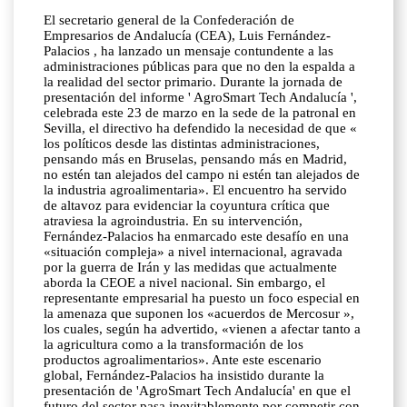
El secretario general de la Confederación de
Empresarios de Andalucía (CEA), Luis Fernández-
Palacios , ha lanzado un mensaje contundente a las
administraciones públicas para que no den la espalda a
la realidad del sector primario. Durante la jornada de
presentación del informe ' AgroSmart Tech Andalucía ',
celebrada este 23 de marzo en la sede de la patronal en
Sevilla, el directivo ha defendido la necesidad de que «
los políticos desde las distintas administraciones,
pensando más en Bruselas, pensando más en Madrid,
no estén tan alejados del campo ni estén tan alejados de
la industria agroalimentaria». El encuentro ha servido
de altavoz para evidenciar la coyuntura crítica que
atraviesa la agroindustria. En su intervención,
Fernández-Palacios ha enmarcado este desafío en una
«situación compleja» a nivel internacional, agravada
por la guerra de Irán y las medidas que actualmente
aborda la CEOE a nivel nacional. Sin embargo, el
representante empresarial ha puesto un foco especial en
la amenaza que suponen los «acuerdos de Mercosur »,
los cuales, según ha advertido, «vienen a afectar tanto a
la agricultura como a la transformación de los
productos agroalimentarios». Ante este escenario
global, Fernández-Palacios ha insistido durante la
presentación de 'AgroSmart Tech Andalucía' en que el
futuro del sector pasa inevitablemente por competir con