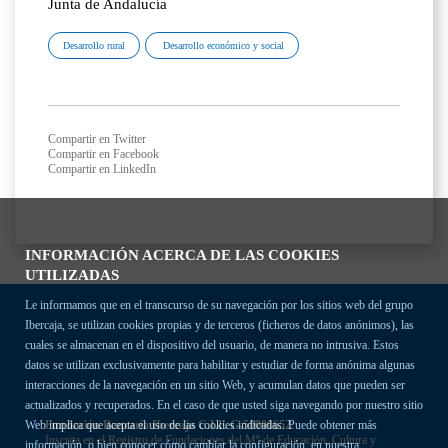
Junta de Andalucía
Desarrollo rural
Desarrollo económico y social
Compartir en Twitter
Compartir en Facebook
Compartir en LinkedIn
INFORMACIÓN ACERCA DE LAS COOKIES
UTILIZADAS
Le informamos que en el transcurso de su navegación por los sitios web del grupo
Ibercaja, se utilizan cookies propias y de terceros (ficheros de datos anónimos), las
cuales se almacenan en el dispositivo del usuario, de manera no intrusiva. Estos
datos se utilizan exclusivamente para habilitar y estudiar de forma anónima algunas
interacciones de la navegación en un sitio Web, y acumulan datos que pueden ser
actualizados y recuperados. En el caso de que usted siga navegando por nuestro sitio
Fundación Bancaria Ibercaja C.I.F. G-50000652.
Web implica que acepta el uso de las cookies indicadas. Puede obtener más
Inscrita en el Registro de Fundaciones del Mº de Educación, Cultura y
información, o bien conocer cómo cambiar la configuración, en nuestra