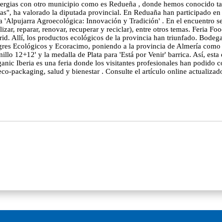
inergias con otro municipio como es Redueña , donde hemos conocido ta
s", ha valorado la diputada provincial. En Reduaña han participado en 
a 'Alpujarra Agroecológica: Innovación y Tradición' . En el encuentro s
lizar, reparar, renovar, recuperar y reciclar), entre otros temas. Feria F
d. Allí, los productos ecológicos de la provincia han triunfado. Bodega
gres Ecológicos y Ecoracimo, poniendo a la provincia de Almería como r
illo 12+12' y la medalla de Plata para 'Está por Venir' barrica. Así, es
rganic Iberia es una feria donde los visitantes profesionales han podido
 eco-packaging, salud y bienestar . Consulte el artículo online actualiza