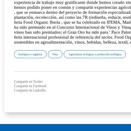
experiencia de trabajo muy gratificante donde hemos creado s
hemos podido poner en común y compartir experiencias agrícola
, que se enmarca dentro del proyecto de formación especializad
plantación, recolección, así como las 7R (rediseña, reducir, reuti
feria Food Organic Iberia , que se ha celebrado en IFEMA, Madri
ha sido premiado en el Concurso Internacional de Vinos y Vina
vinos han sido premiados: el Gran Oro ha sido para ' Paco Palom
feria internacional profesional de referencia del sector. Food O
sostenibles en agroalimentación, vinos, bebidas, belleza, textil,
biológica u orgánica
Vino
Agricultura ecológica o producción ecológica
Compartir en Twitter
Compartir en Facebook
Compartir en LinkedIn