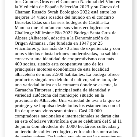
tres Grandes Oros en el Concurso Nacional del Vino en
la V edición de España Selección 2023 y su Cueva del
Chaman Rosado Syrah Ecologico 2022 está entre los
mejores 14 vinos rosados del mundo en el concurso
Bruselas Estas son las seis bodegas de Castilla-La
Mancha que triunfan con sus vinos ecológicos en
Challenge Millésime Bio 2022 Bodega Santa Cruz de
Alpera (Albacete), adscrita a la Denominación de
Origen Almansa , fue fundada en 1947 por 25
viticultores y, tras más de 70 años de experiencia y con
unos viñedos e instalaciones modernizadas, ha sabido
conservar una identidad de cooperativismo con más
400 socios, siendo esta cooperativa uno de los
principales motores económicos de esta localidad
albaceteña de unos 2.500 habitantes. La bodega ofrece
productos singulares debido al cultivo, sobre todo, de
una variedad única en la comarca donde se asienta, la
Garnacha Tintorera , principal seña de identidad y
variedad autóctona del municipio situado en la
provincia de Albacete. Una variedad de uva a la que se
protege y se impulsa desde todos los estamentos con el
fin de que sus vinos sean únicos. Casi 20.000
compradores nacionales e internacionales se darán cita
en este cónclave vitivinícola que se celebrará del 9 al 11
de junio Con alrededor de 3.000 hectáreas cultivadas y
un tercio de cultivo ecológico, enfocado los mercados
de varios países. De hecho, sus vinos están presentes en