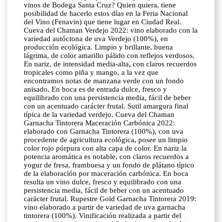
vinos de Bodega Santa Cruz? Quien quiera, tiene
posibilidad de hacerlo estos días en la Feria Nacional
del Vino (Fenavin) que tiene lugar en Ciudad Real.
Cueva del Chaman Verdejo 2022: vino elaborado con la
variedad autóctona de uva Verdejo (100%), en
producción ecológica. Limpio y brillante, buena
lágrima, de color amarillo pálido con reflejos verdosos.
En nariz, de intensidad media-alta, con claros recuerdos
tropicales como piña y mango, a la vez que
encontramos notas de manzana verde con un fondo
anisado. En boca es de entrada dulce, fresco y
equilibrado con una persistencia media, fácil de beber
con un acentuado carácter frutal. Sutil amargura final
típica de la variedad verdejo. Cueva del Chaman
Garnacha Tintorera Maceración Carbónica 2022:
elaborado con Garnacha Tintorera (100%), con uva
procedente de agricultura ecológica, posee un limpio
color rojo púrpura con alta capa de color. En nariz la
potencia aromática es notable, con claros recuerdos a
yogur de fresa, frambuesa y un fondo de plátano típico
de la elaboración por maceración carbónica. En boca
resulta un vino dulce, fresco y equilibrado con una
persistencia media, fácil de beber con un acentuado
carácter frutal. Rupestre Gold Garnacha Tintorera 2019:
vino elaborado a partir de variedad de uva garnacha
tintorera (100%). Vinificación realizada a partir del