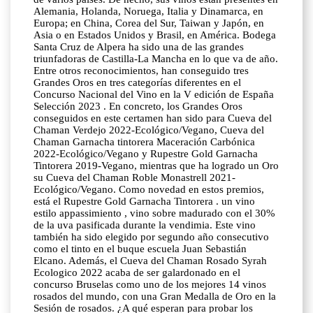
Alemania, Holanda, Noruega, Italia y Dinamarca, en
Europa; en China, Corea del Sur, Taiwan y Japón, en
Asia o en Estados Unidos y Brasil, en América. Bodega
Santa Cruz de Alpera ha sido una de las grandes
triunfadoras de Castilla-La Mancha en lo que va de año.
Entre otros reconocimientos, han conseguido tres
Grandes Oros en tres categorías diferentes en el
Concurso Nacional del Vino en la V edición de España
Selección 2023 . En concreto, los Grandes Oros
conseguidos en este certamen han sido para Cueva del
Chaman Verdejo 2022-Ecológico/Vegano, Cueva del
Chaman Garnacha tintorera Maceración Carbónica
2022-Ecológico/Vegano y Rupestre Gold Garnacha
Tintorera 2019-Vegano, mientras que ha logrado un Oro
su Cueva del Chaman Roble Monastrell 2021-
Ecológico/Vegano. Como novedad en estos premios,
está el Rupestre Gold Garnacha Tintorera . un vino
estilo appassimiento , vino sobre madurado con el 30%
de la uva pasificada durante la vendimia. Este vino
también ha sido elegido por segundo año consecutivo
como el tinto en el buque escuela Juan Sebastián
Elcano. Además, el Cueva del Chaman Rosado Syrah
Ecologico 2022 acaba de ser galardonado en el
concurso Bruselas como uno de los mejores 14 vinos
rosados del mundo, con una Gran Medalla de Oro en la
Sesión de rosados. ¿A qué esperan para probar los