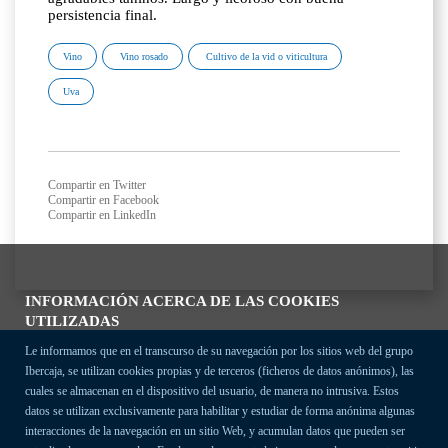
persistencia final.
Vino
Vino rosado
Cultivo de la vid o viticultura
Uva
Compartir en Twitter
Compartir en Facebook
Compartir en LinkedIn
INFORMACIÓN ACERCA DE LAS COOKIES
UTILIZADAS
Le informamos que en el transcurso de su navegación por los sitios web del grupo
Ibercaja, se utilizan cookies propias y de terceros (ficheros de datos anónimos), las
cuales se almacenan en el dispositivo del usuario, de manera no intrusiva. Estos
datos se utilizan exclusivamente para habilitar y estudiar de forma anónima algunas
interacciones de la navegación en un sitio Web, y acumulan datos que pueden ser