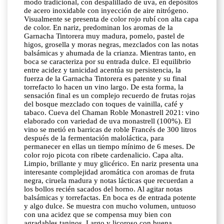
modo tradicional, con despalillado de uva, en depósitos
de acero inoxidable con inyección de aire nitrógeno.
Visualmente se presenta de color rojo rubí con alta capa
de color. En nariz, predominan los aromas de la
Garnacha Tintorera muy madura, pomelo, pastel de
higos, grosella y moras negras, mezclados con las notas
balsámicas y ahumada de la crianza. Mientras tanto, en
boca se caracteriza por su entrada dulce. El equilibrio
entre acidez y tanicidad acentúa su persistencia, la
fuerza de la Garnacha Tintorera es patente y su final
torrefacto lo hacen un vino largo. De esta forma, la
sensación final es un complejo recuerdo de frutas rojas
del bosque mezclado con toques de vainilla, café y
tabaco. Cueva del Chaman Roble Monastrell 2021: vino
elaborado con variedad de uva monastrell (100%). El
vino se metió en barricas de roble Francés de 300 litros
después de la fermentación maloláctica, para
permanecer en ellas un tiempo mínimo de 6 meses. De
color rojo picota con ribete cardenalicio. Capa alta.
Limpio, brillante y muy glicérico. En nariz presenta una
interesante complejidad aromática con aromas de fruta
negra, ciruela madura y notas lácticas que recuerdan a
los bollos recién sacados del horno. Al agitar notas
balsámicas y torrefactas. En boca es de entrada potente
y algo dulce. Se muestra con mucho volumen, untuoso
con una acidez que se compensa muy bien con
agradables taninos. Largo y licoroso con buena