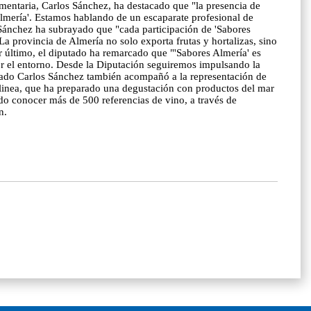
imentaria, Carlos Sánchez, ha destacado que "la presencia de
lmería'. Estamos hablando de un escaparate profesional de
. Sánchez ha subrayado que "cada participación de 'Sabores
a provincia de Almería no solo exporta frutas y hortalizas, sino
 último, el diputado ha remarcado que "'Sabores Almería' es
por el entorno. Desde la Diputación seguiremos impulsando la
utado Carlos Sánchez también acompañó a la representación de
linea, que ha preparado una degustación con productos del mar
do conocer más de 500 referencias de vino, a través de
n.