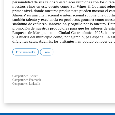
personalidad de sus caldos y establecer reuniones con los difer
nuestros vinos en este evento como Sur Wines & Gourmet refuerz
primer nivel, donde nuestros productores pueden mostrar el cará
Almería' en una cita nacional o internacional supone una oportu
también talento y excelencia en productos gourmet como nuestr
sinónimo de esfuerzo, innovación y orgullo por lo nuestro. Detr
promoción de nuestros productores para que los sabores de esta
Roquetas de Mar que, como Ciudad Gastronómica 2025, han real
y la huerta del municipio como, por ejemplo, pez espada. En es
diferentes catas. Además, los visitantes han podido conocer de 
Ferias comerciales
Vino
Compartir en Twitter
Compartir en Facebook
Compartir en LinkedIn