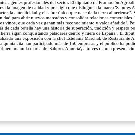
entes agentes profesionales del sector. El diputado de Promoción Agroal
a la imagen de calidad y prestigio que distingue a la marca 'Sabores A
cter, la autenticidad y el sabor único que nace de la tierra almeriense"
nidad para abrir nuevos mercados y consolidar relaciones comerciales. L
os vinos, que cada vez ganan más reconocimiento y valor añadido". Por
ás de cada botella hay una historia de superación, tradición y respeto 
 tierra sigan conquistando paladares dentro y fuera de España". El dip
izado una exposición con la chef Estefanía Marchal, de Restaurante A
ta quinta cita han participado más de 150 empresas y el público ha podi
primera mano la marca de 'Sabores Almería', a través de una presentació