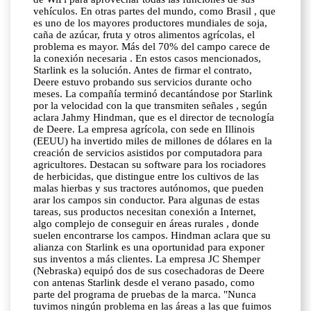
vehículos. En otras partes del mundo, como Brasil , que
es uno de los mayores productores mundiales de soja,
caña de azúcar, fruta y otros alimentos agrícolas, el
problema es mayor. Más del 70% del campo carece de
la conexión necesaria . En estos casos mencionados,
Starlink es la solución. Antes de firmar el contrato,
Deere estuvo probando sus servicios durante ocho
meses. La compañía terminó decantándose por Starlink
por la velocidad con la que transmiten señales , según
aclara Jahmy Hindman, que es el director de tecnología
de Deere. La empresa agrícola, con sede en Illinois
(EEUU) ha invertido miles de millones de dólares en la
creación de servicios asistidos por computadora para
agricultores. Destacan su software para los rociadores
de herbicidas, que distingue entre los cultivos de las
malas hierbas y sus tractores autónomos, que pueden
arar los campos sin conductor. Para algunas de estas
tareas, sus productos necesitan conexión a Internet,
algo complejo de conseguir en áreas rurales , donde
suelen encontrarse los campos. Hindman aclara que su
alianza con Starlink es una oportunidad para exponer
sus inventos a más clientes. La empresa JC Shemper
(Nebraska) equipó dos de sus cosechadoras de Deere
con antenas Starlink desde el verano pasado, como
parte del programa de pruebas de la marca. "Nunca
tuvimos ningún problema en las áreas a las que fuimos