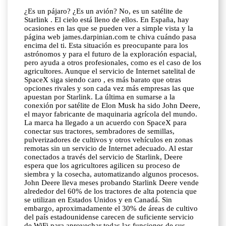
¿Es un pájaro? ¿Es un avión? No, es un satélite de
Starlink . El cielo está lleno de ellos. En España, hay
ocasiones en las que se pueden ver a simple vista y la
página web james.darpinian.com te chiva cuándo pasa
encima del ti. Esta situación es preocupante para los
astrónomos y para el futuro de la exploración espacial,
pero ayuda a otros profesionales, como es el caso de los
agricultores. Aunque el servicio de Internet satelital de
SpaceX siga siendo caro , es más barato que otras
opciones rivales y son cada vez más empresas las que
apuestan por Starlink. La última en sumarse a la
conexión por satélite de Elon Musk ha sido John Deere,
el mayor fabricante de maquinaria agrícola del mundo.
La marca ha llegado a un acuerdo con SpaceX para
conectar sus tractores, sembradores de semillas,
pulverizadores de cultivos y otros vehículos en zonas
remotas sin un servicio de Internet adecuado. Al estar
conectados a través del servicio de Starlink, Deere
espera que los agricultores agilicen su proceso de
siembra y la cosecha, automatizando algunos procesos.
John Deere lleva meses probando Starlink Deere vende
alrededor del 60% de los tractores de alta potencia que
se utilizan en Estados Unidos y en Canadá. Sin
embargo, aproximadamente el 30% de áreas de cultivo
del país estadounidense carecen de suficiente servicio
de WiFi para aprovechar todas las funciones de sus