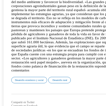
del medio ambiente y favorecer la biodiversidad. «Las grandes p
corporaciones agroindustriales ganan peso en la definición de la
gestiona la mayor parte del territorio rural español- acumula ob
implementar las estrategias agrarias, ya que consideran que lo
se degrada el territorio. Eso no se refleja en los modelos de car
instrumentos más eficaces de adaptación y mitigación frente al
tierras que provoca incendios y sostiene comunidades rurales q
pastorean y mantienen los paisajes que Europa pretende protege
pérdida de agricultores y ganaderos de toda la vida en favor de
publicado por el Instituto Nacional de Estadística (INE). En 200
que subió 161.000 hectáreas. Además, las explotaciones que supe
superficie agraria útil, lo que evidencia que el campo se repar
de sociedades jurídicas -en los que se encuadran los fondos de 
que España cuente con una estrategia propia para cumplir con el 
sector. «Los agricultores y ganaderos gestionan la mayor parte de
restauración será papel mojado», asevera en la organización, qu
fondos como palanca de financiación de la restauración supondrí
comentarios
Desarrollo económico y social
Desarrollo rural
Compartir en Twitter
Compartir en Facebook