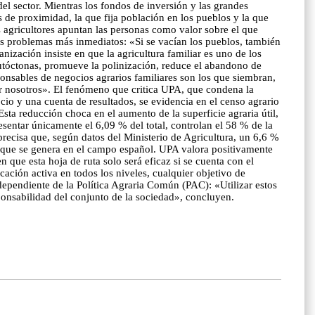
el sector. Mientras los fondos de inversión y las grandes
s de proximidad, la que fija población en los pueblos y la que
os agricultores apuntan las personas como valor sobre el que
us problemas más inmediatos: «Si se vacían los pueblos, también
nización insiste en que la agricultura familiar es uno de los
autóctonas, promueve la polinización, reduce el abandono de
onsables de negocios agrarios familiares son los que siembran,
or nosotros». El fenómeno que critica UPA, que condena la
cio y una cuenta de resultados, se evidencia en el censo agrario
sta reducción choca en el aumento de la superficie agraria útil,
sentar únicamente el 6,09 % del total, controlan el 58 % de la
recisa que, según datos del Ministerio de Agricultura, un 6,6 %
ón que se genera en el campo español. UPA valora positivamente
que esta hoja de ruta solo será eficaz si se cuenta con el
cación activa en todos los niveles, cualquier objetivo de
dependiente de la Política Agraria Común (PAC): «Utilizar estos
sponsabilidad del conjunto de la sociedad», concluyen.