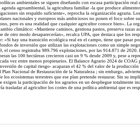
olíticas ambientales se siguen diseñando con escasa participación real d
 agenda agroambiental, la agricultura familiar -la que produce alimento
ligaciones sin respaldo suficiente», reprocha la organización agraria. L
s planes nacionales y europeos más ambiciosos no ponen el foco sobre s
bono, pero es una realidad que cualquier agricultor conoce bien». La orga
 cambio climático: «Mantiene caminos, gestiona pastos, preserva razas 
ue de otro modo desaparecerían», recalca UPA, que destaca que los resp
r: «Si hay una transición ecológica real en el campo, tiene que pasar p
 fondos de inversión que utilizan las explotaciones como un simple nego
9, el censo registraba 989.796 explotaciones, por las 914.871 de 2020. E
ran las 100 hectáreas crecieron casi un 9 % desde 2009 y, pese a repre
te cada vez entre menos propietarios. El Balance Agrario 2024 de COAG p
inversión de capital riesgo- acaparan el 42 % del valor de la producci
Plan Nacional de Restauración de la Naturaleza ; sin embargo, advierten 
 los ecosistemas terrestres que ese plan pretende restaurar. Sin su impli
e exigen la participación de los agrarios en un despliegue totalmente in
a trasladar al agricultor los costes de una política ambiental que es re