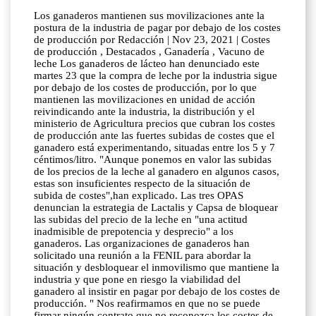
Los ganaderos mantienen sus movilizaciones ante la
postura de la industria de pagar por debajo de los costes
de producción por Redacción | Nov 23, 2021 | Costes
de producción , Destacados , Ganadería , Vacuno de
leche Los ganaderos de lácteo han denunciado este
martes 23 que la compra de leche por la industria sigue
por debajo de los costes de producción, por lo que
mantienen las movilizaciones en unidad de acción
reivindicando ante la industria, la distribución y el
ministerio de Agricultura precios que cubran los costes
de producción ante las fuertes subidas de costes que el
ganadero está experimentando, situadas entre los 5 y 7
céntimos/litro. "Aunque ponemos en valor las subidas
de los precios de la leche al ganadero en algunos casos,
estas son insuficientes respecto de la situación de
subida de costes",han explicado. Las tres OPAS
denuncian la estrategia de Lactalis y Capsa de bloquear
las subidas del precio de la leche en "una actitud
inadmisible de prepotencia y desprecio" a los
ganaderos. Las organizaciones de ganaderos han
solicitado una reunión a la FENIL para abordar la
situación y desbloquear el inmovilismo que mantiene la
industria y que pone en riesgo la viabilidad del
ganadero al insistir en pagar por debajo de los costes de
producción. " Nos reafirmamos en que no se puede
firmar ningún contrato que no reconozca los costes de