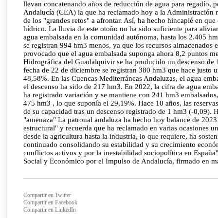
llevan concatenando años de reducción de agua para regadío, po
Andalucía (CEA) la que ha reclamado hoy a la Administración r
de los "grandes retos" a afrontar. Así, ha hecho hincapié en qu
hídrico. La lluvia de este otoño no ha sido suficiente para aliv
agua embalsada en la comunidad autónoma, hasta los 2.405 hm3
se registran 994 hm3 menos, ya que los recursos almacenados er
provocado que el agua embalsada suponga ahora 8,2 puntos meno
Hidrográfica del Guadalquivir se ha producido un descenso de 
fecha de 22 de diciembre se registran 380 hm3 que hace justo 
48,58%. En las Cuencas Mediterráneas Andaluzas, el agua emb
el descenso ha sido de 217 hm3. En 2022, la cifra de agua emba
ha registrado variación y se mantiene con 241 hm3 embalsados
475 hm3 , lo que suponía el 29,19%. Hace 10 años, las reserva
de su capacidad tras un descenso registrado de 1 hm3 (-0,09). 
"amenaza" La patronal andaluza ha hecho hoy balance de 2023 
estructural" y recuerda que ha reclamado en varias ocasiones un 
desde la agricultura hasta la industria, lo que requiere, ha sos
continuado consolidando su estabilidad y su crecimiento económ
conflictos activos y por la inestabilidad sociopolítica en España
Social y Económico por el Impulso de Andalucía, firmado en mar
Compartir en Twitter
Compartir en Facebook
Compartir en LinkedIn