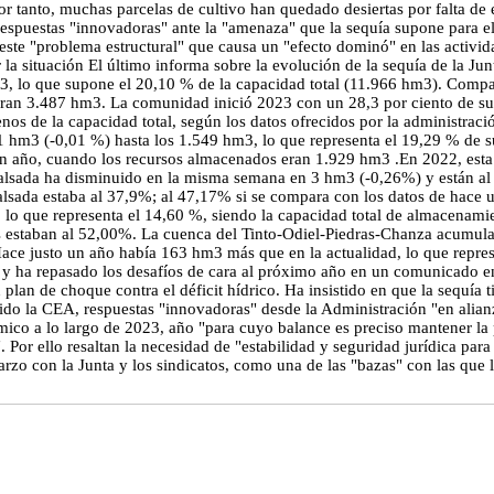
r tanto, muchas parcelas de cultivo han quedado desiertas por falta de
espuestas "innovadoras" ante la "amenaza" que la sequía supone para e
e este "problema estructural" que causa un "efecto dominó" en las activi
iar la situación El último informa sobre la evolución de la sequía de la
, lo que supone el 20,10 % de la capacidad total (11.966 hm3). Compar
an 3.487 hm3. La comunidad inició 2023 con un 28,3 por ciento de sus r
s de la capacidad total, según los datos ofrecidos por la administrac
1 hm3 (-0,01 %) hasta los 1.549 hm3, lo que representa el 19,29 % de 
un año, cuando los recursos almacenados eran 1.929 hm3 .En 2022, esta
alsada ha disminuido en la misma semana en 3 hm3 (-0,26%) y están a
lsada estaba al 37,9%; al 47,17% si se compara con los datos de hace 
, lo que representa el 14,60 %, siendo la capacidad total de almacena
s estaban al 52,00%. La cuenca del Tinto-Odiel-Piedras-Chanza acumul
Hace justo un año había 163 hm3 más que en la actualidad, lo que repre
y ha repasado los desafíos de cara al próximo año en un comunicado en
plan de choque contra el déficit hídrico. Ha insistido en que la sequía 
tenido la CEA, respuestas "innovadoras" desde la Administración "en alia
ico a lo largo de 2023, año "para cuyo balance es preciso mantener la p
". Por ello resaltan la necesidad de "estabilidad y seguridad jurídica par
zo con la Junta y los sindicatos, como una de las "bazas" con las que 