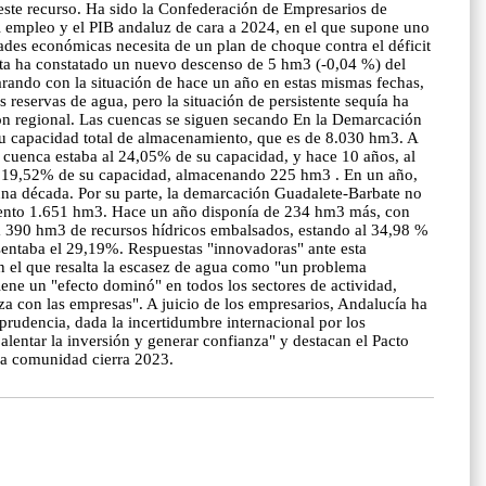
 este recurso. Ha sido la Confederación de Empresarios de
l empleo y el PIB andaluz de cara a 2024, en el que supone uno
dades económicas necesita de un plan de choque contra el déficit
 Junta ha constatado un nuevo descenso de 5 hm3 (-0,04 %) del
ando con la situación de hace un año en estas mismas fechas,
eservas de agua, pero la situación de persistente sequía ha
ión regional. Las cuencas se siguen secando En la Demarcación
su capacidad total de almacenamiento, que es de 8.030 hm3. A
 cuenca estaba al 24,05% de su capacidad, y hace 10 años, al
l 19,52% de su capacidad, almacenando 225 hm3 . En un año,
una década. Por su parte, la demarcación Guadalete-Barbate no
miento 1.651 hm3. Hace un año disponía de 234 hm3 más, con
a 390 hm3 de recursos hídricos embalsados, estando al 34,98 %
sentaba el 29,19%. Respuestas "innovadoras" ante esta
 el que resalta la escasez de agua como "un problema
tiene un "efecto dominó" en todos los sectores de actividad,
nza con las empresas". A juicio de los empresarios, Andalucía ha
rudencia, dada la incertidumbre internacional por los
a alentar la inversión y generar confianza" y destacan el Pacto
la comunidad cierra 2023.