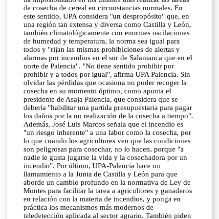
de cosecha de cereal en circunstancias normales. En
este sentido, UPA considera "un despropósito" que, en
una región tan extensa y diversa como Castilla y León,
también climatológicamente con enormes oscilaciones
de humedad y temperatura, la norma sea igual para
todos y "rijan las mismas prohibiciones de alertas y
alarmas por incendios en el sur de Salamanca que en el
norte de Palencia". "No tiene sentido prohibir por
prohibir y a todos por igual", afirma UPA Palencia. Sin
olvidar las pérdidas que ocasiona no poder recoger la
cosecha en su momento óptimo, como apunta el
presidente de Asaja Palencia, que considera que se
debería "habilitar una partida presupuestaria para pagar
los daños por la no realización de la cosecha a tiempo".
Además, José Luis Marcos señala que el incendio es
"un riesgo inherente" a una labor como la cosecha, por
lo que cuando los agricultores ven que las condiciones
son peligrosas para cosechar, no lo hacen, porque "a
nadie le gusta jugarse la vida y la cosechadora por un
incendio". Por último, UPA-Palencia hace un
llamamiento a la Junta de Castilla y León para que
aborde un cambio profundo en la normativa de Ley de
Montes para facilitar la tarea a agricultores y ganaderos
en relación con la materia de incendios, y ponga en
práctica los mecanismos más modernos de
teledetección aplicada al sector agrario. También piden