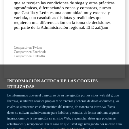
que se recojan las condiciones de siega y otras prácticas
agronómicas, diferenciando zonas y comarcas, puesto
que Castilla y León es una comunidad muy extensa y
variada, con casuísticas distintas y realidades que
requieren una diferenciación en la toma de decisiones
por parte de la Administración regional. EFE aaf/jam
Compartir en Twitter
Compartir en Facebook
Compartir en LinkedIn
INFORMACIÓN ACERCA DE LAS COOKIES
UTILIZADAS
Le informamos que en el transcurso de su navegación por los sitios web del grupo
Ibercaja, se utilizan cookies propias y de terceros (ficheros de datos anónimos), las
cuales se almacenan en el dispositivo del usuario, de manera no intrusiva. Estos
datos se utilizan exclusivamente para habilitar y estudiar de forma anónima algunas
interacciones de la navegación en un sitio Web, y acumulan datos que pueden ser
actualizados y recuperados. En el caso de que usted siga navegando por nuestro sitio