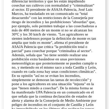
diferenciar territorios y que les están impidiendo
cosechar sus cultivos con normalidad y "criminalizan"
al sector. El presidente de ASAJA-Palencia, José Luis
Marcos, ha trasladado en un comunicado su "total
desacuerdo" con las restricciones de la Consejería por
riesgo de incendios y las prohibiciones "absurdas" que,
por ejemplo, solo permiten trabajar a las cosechadoras a
más de 400 metros de un monte si no se alcanzan los
30ºC y los 30 km/h de viento. "Los agricultores se
sienten indefensos porque la definición de monte es tan
amplia que todo es monte", afirma el presidente de
ASAJA Palencia que critica "la prohibición total o
parcial" para cosechar porque "criminaliza al sector".
Además, señala que "no tiene sentido realizar una
prohibición extra basándose en unas previsiones
meteorológicas que posteriormente se pueden cumplir o
no, y metiendo en el mismo saco a toda Castilla y León,
cuando en cada zona hay unas condiciones climáticas".
En su opinión "así no se evitan los incendios,
simplemente se demoran las tareas de recolección" y
pone a los agricultores en una situación "injusta" en la
que "tienen miedo a cosechar". De la misma forma se
ha manifestado UPA Palencia en un comunicado en el
que señala que la continua declaración de estados de
alerta y alarma de la Consejería de Medio Ambiente por
peligro de incendios en el conjunto de Castilla y León
ha imposibilitado en los últimos días realizar las tareas