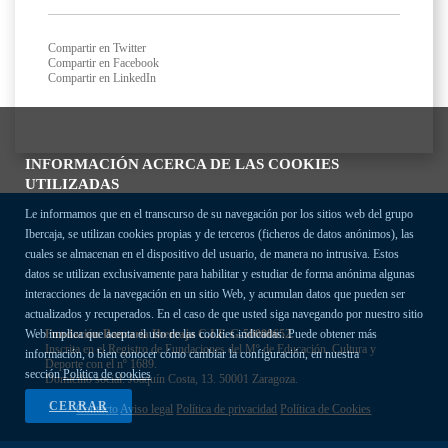
Compartir en Twitter
Compartir en Facebook
Compartir en LinkedIn
INFORMACIÓN ACERCA DE LAS COOKIES
UTILIZADAS
Le informamos que en el transcurso de su navegación por los sitios web del grupo
Ibercaja, se utilizan cookies propias y de terceros (ficheros de datos anónimos), las
cuales se almacenan en el dispositivo del usuario, de manera no intrusiva. Estos
datos se utilizan exclusivamente para habilitar y estudiar de forma anónima algunas
interacciones de la navegación en un sitio Web, y acumulan datos que pueden ser
actualizados y recuperados. En el caso de que usted siga navegando por nuestro sitio
Fundación Bancaria Ibercaja C.I.F. G-50000652.
Web implica que acepta el uso de las cookies indicadas. Puede obtener más
Inscrita en el Registro de Fundaciones del Mº de Educación, Cultura y
información, o bien conocer cómo cambiar la configuración, en nuestra
Deporte con el nº 1689.
sección
Política de cookies
Domicilio social: Joaquín Costa, 13. 50001 Zaragoza.
CERRAR
Contacto
Aviso legal
Política de privacidad
Política de Cookies