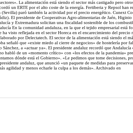
sectores». La alimentación está siendo el sector más castigado pero ot
rdó un ERTE por el alto coste de la energía. Fertiberia y Repsol han r
(Sevilla) paró también la actividad por el precio energético. Cunext Coo
ádiz). El presidente de Cooperativas Agro-alimentarias de Jaén, Higinio
alucía y Extremadura solicitan una fiscalidad sostenible de los combus
alucía En la comunidad andaluza, en la que el tejido empresarial está f
n se ha visto reflejada en el sector Horeca en el encarecimiento del prec
borado por Delectatech. El sector de la alimentación está siendo el más 
 señaló que «existe miedo al cierre de negocios» de hostelería por falt
Sánchez, a «actuar ya». El presidente andaluz recordó que Andalucía es
oreno habló de un «momento crítico» con «los efectos de la pandemia» 
eguntamos dónde está el Gobierno». «Le pedimos que tome decisiones, p
 presidente andaluz, que anunció «un paquete de medidas para preservar 
más agilidad y menos echarle la culpa a los demás». Archivado en