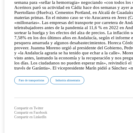
semana para «sellar la hemorragia» negociando «con todos los 
Acerinox paró su actividad en Cádiz hace dos semanas y ayer aco
Puertollano (Huelva). Cementos Portland, en Alcalá de Guadaíra 
materias primas. En el mismo caso se vio Azucarera en Jerez (C
«millonarias». Las empresas del transporte por carretera de And
teletrabajadores antes de la pandemia al 11,6 % en 2022 en And
sortear la huelga y los efectos del alza de precios. La inflació
7,58% en los dos últimos años en Andalucía, según el informe ela
pesquera amarrada y algunos desabastecimientos. Horeca Córdoba
proveer. Juanma Moreno urgió al presidente del Gobierno, Pedro 
y «la Andalucía agraria se ha tenido que echar a la calle». M
visto antes, lastrando la economía y la recuperación y nos pr
los días. Los ciudadanos no pueden esperar más», reivindicó el
través de Garántia». El vicepresidente Marín pidió a Sánchez «
Paro de transportistas
Industria alimentaria
Compartir en Twitter
Compartir en Facebook
Compartir en LinkedIn