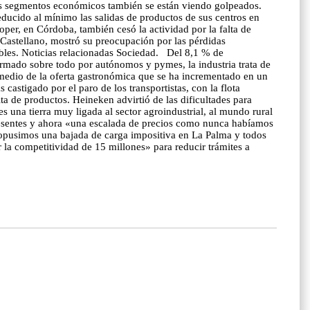
ros segmentos económicos también se están viendo golpeados.
educido al mínimo las salidas de productos de sus centros en
per, en Córdoba, también cesó la actividad por la falta de
 Castellano, mostró su preocupación por las pérdidas
tibles. Noticias relacionadas Sociedad. Del 8,1 % de
ormado sobre todo por autónomos y pymes, la industria trata de
io medio de la oferta gastronómica que se ha incrementado en un
castigado por el paro de los transportistas, con la flota
a de productos. Heineken advirtió de las dificultades para
 una tierra muy ligada al sector agroindustrial, al mundo rural
presentes y ahora «una escalada de precios como nunca habíamos
ropusimos una bajada de carga impositiva en La Palma y todos
la competitividad de 15 millones» para reducir trámites a