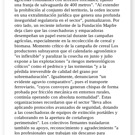
una franja de salvaguarda de 400 metros". "Al extender
la prohibición al conjunto del territorio, la orden incurre
en una extralimitación jurídica que genera una profunda
inseguridad regulatoria en el sector", puntualizaron. Por
otro lado, un reciente informe de la Fundación Mapfre
deja claro que las cosechadoras y empacadoras
desempeñan un papel esencial durante las campañas
agrícolas, especialmente en la recolección de cereal y
biomasa. Momento crítico de la campaña de cereal Los
productores subrayaron que el calendario agronómico
"es inflexible" y paralizar la cosecha en junio y julio
expone a las explotaciones "a riesgos meteorológicos
críticos" como el pedrisco y las tormentas "y a la
pérdida irreversible de calidad del grano por
sobremaduración". Igualmente, denunciaron "un
evidente agravio comparativo", pues el transporte
ferroviario, "cuyos convoyes generan chispas de forma
probada por fricción mecánica en entornos rurales,
continúa operando con absoluta normalidad". Estas
organizaciones recordaron que el sector "lleva años
aplicando protocolos avanzados de seguridad, dotando
a las cosechadoras de equipos de extinción portátiles y
colaborando en la apertura de cortafuegos
perimetrales". Los colectivos firmantes trasladaron
también su apoyo, reconocimiento y agradecimiento "a
los profesionales que trabajan sin descanso para