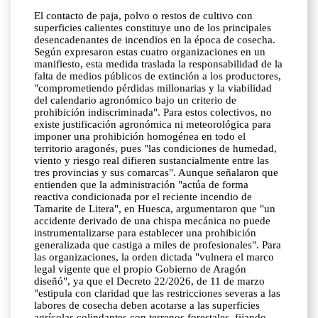
El contacto de paja, polvo o restos de cultivo con
superficies calientes constituye uno de los principales
desencadenantes de incendios en la época de cosecha.
Según expresaron estas cuatro organizaciones en un
manifiesto, esta medida traslada la responsabilidad de la
falta de medios públicos de extinción a los productores,
"comprometiendo pérdidas millonarias y la viabilidad
del calendario agronómico bajo un criterio de
prohibición indiscriminada". Para estos colectivos, no
existe justificación agronómica ni meteorológica para
imponer una prohibición homogénea en todo el
territorio aragonés, pues "las condiciones de humedad,
viento y riesgo real difieren sustancialmente entre las
tres provincias y sus comarcas". Aunque señalaron que
entienden que la administración "actúa de forma
reactiva condicionada por el reciente incendio de
Tamarite de Litera", en Huesca, argumentaron que "un
accidente derivado de una chispa mecánica no puede
instrumentalizarse para establecer una prohibición
generalizada que castiga a miles de profesionales". Para
las organizaciones, la orden dictada "vulnera el marco
legal vigente que el propio Gobierno de Aragón
diseñó", ya que el Decreto 22/2026, de 11 de marzo
"estipula con claridad que las restricciones severas a las
labores de cosecha deben acotarse a las superficies
agrícolas colindantes con terrenos forestales, fijando