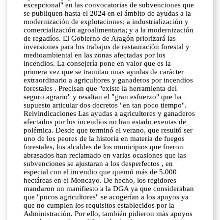
excepcional" en las convocatorias de subvenciones que
se publiquen hasta el 2024 en el ámbito de ayudas a la
modernización de explotaciones; a industrialización y
comercialización agroalimentaria; y a la modernización
de regadíos. El Gobierno de Aragón priorizará las
inversiones para los trabajos de restauración forestal y
medioambiental en las zonas afectadas por los
incendios. La consejería pone en valor que es la
primera vez que se tramitan unas ayudas de carácter
extraordinario a agricultores y ganaderos por incendios
forestales . Precisan que "existe la herramienta del
seguro agrario" y resaltan el "gran esfuerzo" que ha
supuesto articular dos decretos "en tan poco tiempo".
Reivindicaciones Las ayudas a agricultores y ganaderos
afectados por los incendios no han estado exentas de
polémica. Desde que terminó el verano, que resultó ser
uno de los peores de la historia en materia de fuegos
forestales, los alcaldes de los municipios que fueron
abrasados han reclamado en varias ocasiones que las
subvenciones se ajustaran a los desperfectos , en
especial con el incendio que quemó más de 5.000
hectáreas en el Moncayo. De hecho, los regidores
mandaron un manifiesto a la DGA ya que consideraban
que "pocos agricultores" se acogerían a los apoyos ya
que no cumplen los requisitos establecidos por la
Administración. Por ello, también pidieron más apoyos