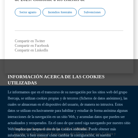
Sector agrario
Incendios forestales
Subvenciones
Compartir en Twitter
Compartir en Facebook
Compartir en LinkedIn
INFORMACIÓN ACERCA DE LAS COOKIES
UTILIZADAS
Le informamos que en el transcurso de su navegación por los sitios web del grupo
Ibercaja, se utilizan cookies propias y de terceros (ficheros de datos anónimos), las
cuales se almacenan en el dispositivo del usuario, de manera no intrusiva. Estos
datos se utilizan exclusivamente para habilitar y estudiar de forma anónima algunas
interacciones de la navegación en un sitio Web, y acumulan datos que pueden ser
actualizados y recuperados. En el caso de que usted siga navegando por nuestro sitio
Fundación Bancaria Ibercaja C.I.F. G-50000652.
Web implica que acepta el uso de las cookies indicadas. Puede obtener más
Inscrita en el Registro de Fundaciones del Mº de Educación, Cultura y
información, o bien conocer cómo cambiar la configuración, en nuestra