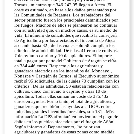
Tornos , mientras que 346.242,05 llegan a Ateca. El
coste es estimado, en base a los daños presentados por
las Comunidades de Regantes. Los trabajadores del
sector primario fueron los principales damnificados por
los fuegos. Muchos de ellos se plantearon no continuar
con su actividad que, en muchos casos, es su medio de
vida. El número de solicitudes que recibió la consejería
de Agricultura por los afectados del incendio de Ateca
asciende hasta 82 , de las cuales solo 58 cumplían los
criterios de admisibilidad. De ellas, 41 eran de cultivos,
7 de ovino o caprino y 10 de apicultores. El importe
total a pagar por parte del Gobierno de Aragón se cifra
en 384.446 euros. Respecto a los agricultores y
ganaderos afectados en los incendios del Moncayo ,
Nonaspe y Castejón de Tornos, el Ejecutivo autonómico
recibió 95 solicitudes, de las cuales 73 cumplían con los
criterios . De las admitidas, 58 estaban relacionadas con
cultivos, cinco con ovino o caprino y otras 10 de
apicultura. Todas ellas suman un coste de 375.432
euros en ayudas. Por lo tanto, el total de agricultores y
ganaderos que recibirán las ayudas a la DGA, entre
todos los grandes incendios forestales, son 131 . Más
información La DPZ afrontará en noviembre el pago de
daños en los pueblos afectados por el fuego de Añón
Según informó el Departamento, "se priorizan
agricultores y ganaderos de estas zonas como medida