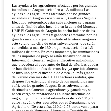
Las ayudas a los agricultores afectados por los grandes
incendios en Aragón ascienden a 1,3 millones Las
ayudas a los agricultores afectados por los grandes
incendios en Aragón ascienden a 1,3 millones Según el
Ejecutivo autonómico, estas subvenciones se pagarán
antes de final de año. Incendio en la zona del Moncayo.
UME El Gobierno de Aragón ha hecho balance de las
ayudas a los agricultores y ganaderos afectados por los
grandes incendios que ha sufrido el territorio aragonés
este verano. La cifra de estas subvenciones, que serán
concedidas a más de 130 aragoneses, asciende a 1,3
millones de euros. En estos momentos, las tramitaciones
de los importes de pago se están fiscalizando en la
Intervención General, según el Ejecutivo autonómico,
que procederá al pago antes de final de año. Las ayudas
se han dividido en dos decretos-ley, ya que inicialmente
se hizo uno para el incendio de Ateca , el más grande
del verano con más de 10.000 hectáreas ardidas, que
después fue extendido al resto de los municipios que
sufrieron los grandes fuegos. Estas subvenciones,
destinadas solamente a agricultores y ganaderos, se
hacen cargo de reparaciones en infraestructuras de
riego, cuyo importe total estimado es de 556.484,78
euros , según datos aportados por el Departamento de
Agricultura. De esta cifra, 210.242,73 euros van a parar
a las zonas de Nonaspe , Moncayo y Castejón de