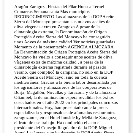
Aragón Zaragoza Fiestas del Pilar Huesca Teruel
Comarcas Semana santa Más municipios
RECONOCIMIENTO Las almazaras de la DOP Aceite
Sierra del Moncayo presentan sus nuevos aceites de
oliva vírgenes extra en Zaragoza A pesar de la
climatología extrema, la Denominación de Origen
Protegida Aceite Sierra del Moncayo ha conseguido
unos Aoves de máxima calidad Ver noticias guardadas
Momento de la presentación AGENCIA ALMOZARA
La Denominación de Origen Protegida Aceite Sierra del
Moncayo ha vuelto a conseguir unos aceites de oliva
vírgenes extra de máxima calidad , a pesar de la
climatología extrema registrada durante el pasado
verano, que complicó la campaña, no solo en la DOP
Aceite Sierra del Moncayo, sino en toda la cuenca
mediterránea. Gracias a la buena labor desarrollada por
los agricultores y almazareros de las cooperativas de
Borja, Magallón, Novallas y Tarazona y de la almazara
Oliambel, la denominación espera revalidar los éxitos
cosechados en el año 2022 en los principales concursos
internacionales. Hoy, han presentado ante la prensa
especializada y responsables de afamados restaurantes
zaragozanos, en el Hotel Innside by Meliá de Zaragoza,
el fruto de ese trabajo. Ha conducido el acto el
presidente del Consejo Regulador de la DOP, Miguel
Ángel Lacámara, que ha descrito la DOP Aceite Sierra