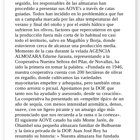
seguido, los responsables de las almazaras han
procedido a presentar sus AOVE's a través de catas
guiadas. Todos han incidido en lo problemática que fue
un a campaña marcada por las altas temperaturas del
verano y final del otoño y por el estrés hídrico que
sufrieron los olivos, factores que repercutieron en que
la producción fuera más corta de lo habitual en casi
todo el territorio, salvo en Magallón y Borja, donde
estuvieron cerca de alcanzar una producción media.
Momento de la cata durante la velada AGENCIA
ALMOZARA Edurne Jarauta, representando a la
Cooperativa Nuestra Señora del Pilar, de Novallas, ha
sido la primera en tomar la palabra. «Fundada en 1946,
nuestra cooperativa cuenta con 200 hectáreas de olivar
en regadío, donde cultivamos las variedades
mayoritarias empeltre y arbequina, pero también otras
como arroniz o picual. Apostamos por la DOP, que
tanto nos ha ayudado y asesorado, desde su creación».
La cooperativa ha presentado un «empeltre típico de un
año de sequía, con menos intensidad aromática, denso,
suave, con un ligero picante y un amargo algo más
pronunciado que nos recuerda a la rama o la corteza».
El siguiente AOVE catado ha sido Monte Jarén, de
Oliambel una pequeña almazara familiar de Bulbuente
y la única privada de la DOP. Juan José Roy ha
resumido su historia: « Nuestra almazara fue fundada