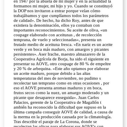
en 1947 por la abuela de mi mujer y en la actualidad la
formamos mi mujer, mi hijo y yo. Cuando se constituyó
la DOP nos invitaron a entrar porque veían cómo
trabajábamos y que cumplíamos todos los parámetros
de calidad». De hecho, ha dicho Roy, antes de que
existiera la denominación, ellos ya contaban con
importantes reconocimientos. Su aceite de oliva, «un
coupage elaborado con aceitunas , de recolección
temprana, de vuelo y seleccionadas», presenta un
frutado medio de aceituna fresca. «En nariz es un aceite
verde y en boca más maduro, con amargos y picantes
persistentes». Aser Irache, maestro almazarero de la
Cooperativa Agrícola de Borja, ha sido el siguiente en
presentar su AOVE, otro coupage de 80 % de empeltre
y 20 % de arbequina. «Este año optamos por elaborar
un aceite maduro, porque debido a las altas
temperaturas del mes de noviembre, no pudimo s
recolectar tan temprano como en otras ocasiones , por
eso el AOVE presenta aromas maduros y en boca,
frutos secos como la nuez, un amargo moderado y un
picante que desaparece enseguida». Juan Carlos
Palacios, gerente de la Cooperativa de Magallón t
ambién ha reconocido la dificultad que supuso en la
última campaña conseguir AOVE de calidad, a causa de
la merma en la producción causada por la climatología.
Tras describir el paraje de La Corona, donde se
recolectan las olivas para elaborar sus AOVE's con