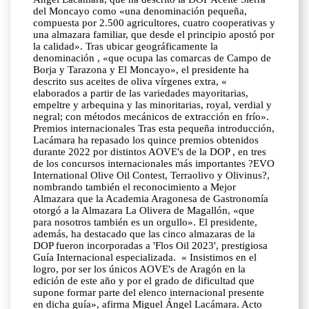
del Moncayo como «una denominación pequeña,
compuesta por 2.500 agricultores, cuatro cooperativas y
una almazara familiar, que desde el principio apostó por
la calidad». Tras ubicar geográficamente la
denominación , «que ocupa las comarcas de Campo de
Borja y Tarazona y El Moncayo», el presidente ha
descrito sus aceites de oliva vírgenes extra, «
elaborados a partir de las variedades mayoritarias,
empeltre y arbequina y las minoritarias, royal, verdial y
negral; con métodos mecánicos de extracción en frío».
Premios internacionales Tras esta pequeña introducción,
Lacámara ha repasado los quince premios obtenidos
durante 2022 por distintos AOVE's de la DOP , en tres
de los concursos internacionales más importantes ?EVO
International Olive Oil Contest, Terraolivo y Olivinus?,
nombrando también el reconocimiento a Mejor
Almazara que la Academia Aragonesa de Gastronomía
otorgó a la Almazara La Olivera de Magallón, «que
para nosotros también es un orgullo». El presidente,
además, ha destacado que las cinco almazaras de la
DOP fueron incorporadas a 'Flos Oil 2023', prestigiosa
Guía Internacional especializada. « Insistimos en el
logro, por ser los únicos AOVE's de Aragón en la
edición de este año y por el grado de dificultad que
supone formar parte del elenco internacional presente
en dicha guía», afirma Miguel Ángel Lacámara. Acto