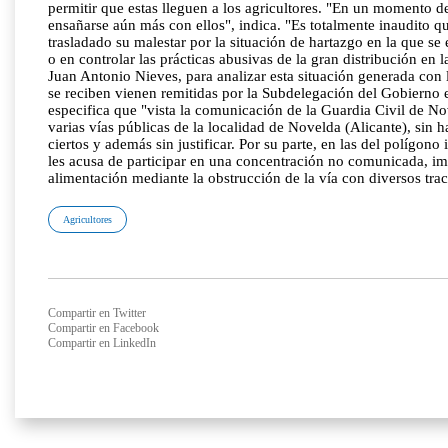
permitir que estas lleguen a los agricultores. "En un momento d
ensañarse aún más con ellos", indica. "Es totalmente inaudito q
trasladado su malestar por la situación de hartazgo en la que se
o en controlar las prácticas abusivas de la gran distribución 
Juan Antonio Nieves, para analizar esta situación generada
se reciben vienen remitidas por la Subdelegación del Gobierno 
especifica que "vista la comunicación de la Guardia Civil de No
varias vías públicas de la localidad de Novelda (Alicante), si
ciertos y además sin justificar. Por su parte, en las del polígon
les acusa de participar en una concentración no comunicada, imp
alimentación mediante la obstrucción de la vía con diversos trac
Agricultores
Compartir en Twitter
Compartir en Facebook
Compartir en LinkedIn