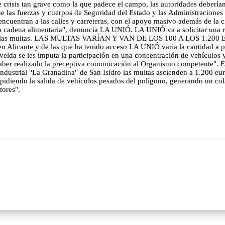
e crisis tan grave como la que padece el campo, las autoridades deberían
ue las fuerzas y cuerpos de Seguridad del Estado y las Administraciones
 encuentran a las calles y carreteras, con el apoyo masivo además de la 
en la cadena alimentaria", denuncia LA UNIÓ. LA UNIÓ va a solicitar una
 con las multas. LAS MULTAS VARÍAN Y VAN DE LOS 100 A LOS 1.200 EUR
en Alicante y de las que ha tenido acceso LA UNIÓ varía la cantidad a p
velda se les imputa la participación en una concentración de vehículos y
n haber realizado la preceptiva comunicación al Organismo competente".
o industrial "La Granadina" de San Isidro las multas ascienden a 1.200 e
idiendo la salida de vehículos pesados del polígono, generando un colaps
tores".