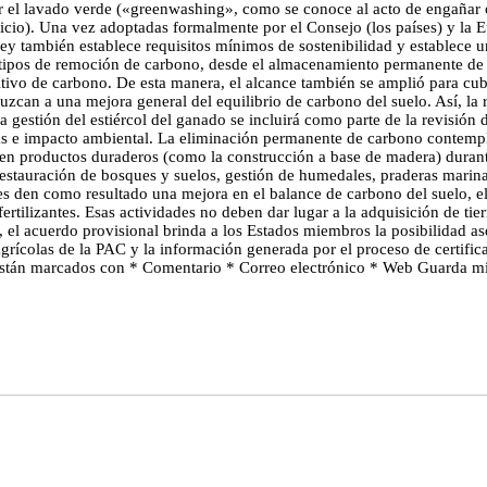
tar el lavado verde («greenwashing», como se conoce al acto de engañar 
icio). Una vez adoptadas formalmente por el Consejo (los países) y la E
ley también establece requisitos mínimos de sostenibilidad y establece un
tipos de remoción de carbono, desde el almacenamiento permanente de car
ivo de carbono. De esta manera, el alcance también se amplió para cubri
uzcan a una mejora general del equilibrio de carbono del suelo. Así, la
la gestión del estiércol del ganado se incluirá como parte de la revisión
ias e impacto ambiental. La eliminación permanente de carbono contem
 en productos duraderos (como la construcción a base de madera) durant
stauración de bosques y suelos, gestión de humedales, praderas marinas)
es den como resultado una mejora en el balance de carbono del suelo, e
tilizantes. Esas actividades no deben dar lugar a la adquisición de tie
 el acuerdo provisional brinda a los Estados miembros la posibilidad ase
s agrícolas de la PAC y la información generada por el proceso de certif
 están marcados con * Comentario * Correo electrónico * Web Guarda mi