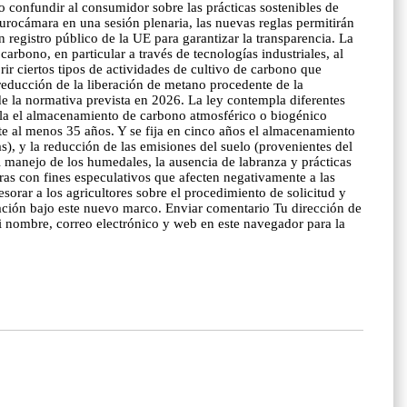
o confundir al consumidor sobre las prácticas sostenibles de
urocámara en una sesión plenaria, las nuevas reglas permitirán
 registro público de la UE para garantizar la transparencia. La
bono, en particular a través de tecnologías industriales, al
r ciertos tipos de actividades de cultivo de carbono que
 reducción de la liberación de metano procedente de la
 de la normativa prevista en 2026. La ley contempla diferentes
pla el almacenamiento de carbono atmosférico o biogénico
e al menos 35 años. Y se fija en cinco años el almacenamiento
, y la reducción de las emisiones del suelo (provenientes del
l manejo de los humedales, la ausencia de labranza y prácticas
rras con fines especulativos que afecten negativamente a las
sorar a los agricultores sobre el procedimiento de solicitud y
icación bajo este nuevo marco. Enviar comentario Tu dirección de
 nombre, correo electrónico y web en este navegador para la