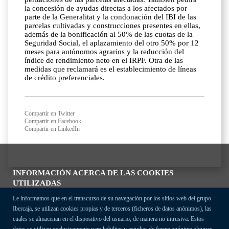
la concesión de ayudas directas a los afectados por
parte de la Generalitat y la condonación del IBI de las
parcelas cultivadas y construcciones presentes en ellas,
además de la bonificación al 50% de las cuotas de la
Seguridad Social, el aplazamiento del otro 50% por 12
meses para autónomos agrarios y la reducción del
índice de rendimiento neto en el IRPF. Otra de las
medidas que reclamará es el establecimiento de líneas
de crédito preferenciales.
Compartir en Twitter
Compartir en Facebook
Compartir en LinkedIn
INFORMACIÓN ACERCA DE LAS COOKIES
UTILIZADAS
Le informamos que en el transcurso de su navegación por los sitios web del grupo
Ibercaja, se utilizan cookies propias y de terceros (ficheros de datos anónimos), las
cuales se almacenan en el dispositivo del usuario, de manera no intrusiva. Estos