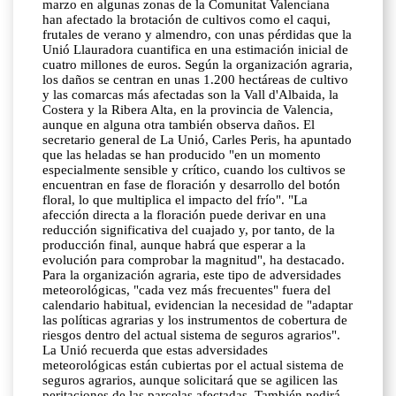
marzo en algunas zonas de la Comunitat Valenciana
han afectado la brotación de cultivos como el caqui,
frutales de verano y almendro, con unas pérdidas que la
Unió Llauradora cuantifica en una estimación inicial de
cuatro millones de euros. Según la organización agraria,
los daños se centran en unas 1.200 hectáreas de cultivo
y las comarcas más afectadas son la Vall d'Albaida, la
Costera y la Ribera Alta, en la provincia de Valencia,
aunque en alguna otra también observa daños. El
secretario general de La Unió, Carles Peris, ha apuntado
que las heladas se han producido "en un momento
especialmente sensible y crítico, cuando los cultivos se
encuentran en fase de floración y desarrollo del botón
floral, lo que multiplica el impacto del frío". "La
afección directa a la floración puede derivar en una
reducción significativa del cuajado y, por tanto, de la
producción final, aunque habrá que esperar a la
evolución para comprobar la magnitud", ha destacado.
Para la organización agraria, este tipo de adversidades
meteorológicas, "cada vez más frecuentes" fuera del
calendario habitual, evidencian la necesidad de "adaptar
las políticas agrarias y los instrumentos de cobertura de
riesgos dentro del actual sistema de seguros agrarios".
La Unió recuerda que estas adversidades
meteorológicas están cubiertas por el actual sistema de
seguros agrarios, aunque solicitará que se agilicen las
peritaciones de las parcelas afectadas. También pedirá