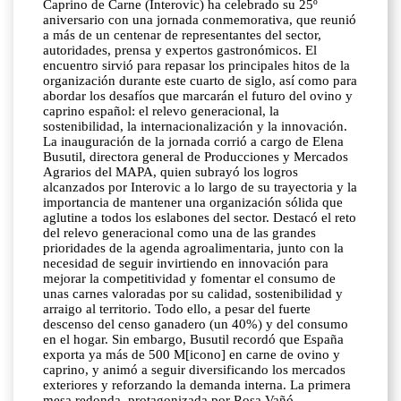
Caprino de Carne (Interovic) ha celebrado su 25º
aniversario con una jornada conmemorativa, que reunió
a más de un centenar de representantes del sector,
autoridades, prensa y expertos gastronómicos. El
encuentro sirvió para repasar los principales hitos de la
organización durante este cuarto de siglo, así como para
abordar los desafíos que marcarán el futuro del ovino y
caprino español: el relevo generacional, la
sostenibilidad, la internacionalización y la innovación.
La inauguración de la jornada corrió a cargo de Elena
Busutil, directora general de Producciones y Mercados
Agrarios del MAPA, quien subrayó los logros
alcanzados por Interovic a lo largo de su trayectoria y la
importancia de mantener una organización sólida que
aglutine a todos los eslabones del sector. Destacó el reto
del relevo generacional como una de las grandes
prioridades de la agenda agroalimentaria, junto con la
necesidad de seguir invirtiendo en innovación para
mejorar la competitividad y fomentar el consumo de
unas carnes valoradas por su calidad, sostenibilidad y
arraigo al territorio. Todo ello, a pesar del fuerte
descenso del censo ganadero (un 40%) y del consumo
en el hogar. Sin embargo, Busutil recordó que España
exporta ya más de 500 M[icono] en carne de ovino y
caprino, y animó a seguir diversificando los mercados
exteriores y reforzando la demanda interna. La primera
mesa redonda, protagonizada por Rosa Vañó,