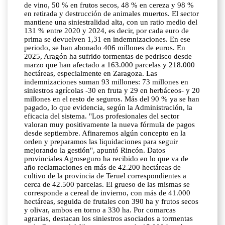
de vino, 50 % en frutos secos, 48 % en cereza y 98 %
en retirada y destrucción de animales muertos. El sector
mantiene una siniestralidad alta, con un ratio medio del
131 % entre 2020 y 2024, es decir, por cada euro de
prima se devuelven 1,31 en indemnizaciones. En ese
periodo, se han abonado 406 millones de euros. En
2025, Aragón ha sufrido tormentas de pedrisco desde
marzo que han afectado a 163.000 parcelas y 218.000
hectáreas, especialmente en Zaragoza. Las
indemnizaciones suman 93 millones: 73 millones en
siniestros agrícolas -30 en fruta y 29 en herbáceos- y 20
millones en el resto de seguros. Más del 90 % ya se han
pagado, lo que evidencia, según la Administración, la
eficacia del sistema. "Los profesionales del sector
valoran muy positivamente la nueva fórmula de pagos
desde septiembre. Afinaremos algún concepto en la
orden y preparamos las liquidaciones para seguir
mejorando la gestión", apuntó Rincón. Datos
provinciales Agroseguro ha recibido en lo que va de
año reclamaciones en más de 42.200 hectáreas de
cultivo de la provincia de Teruel correspondientes a
cerca de 42.500 parcelas. El grueso de las mismas se
corresponde a cereal de invierno, con más de 41.000
hectáreas, seguida de frutales con 390 ha y frutos secos
y olivar, ambos en torno a 330 ha. Por comarcas
agrarias, destacan los siniestros asociados a tormentas