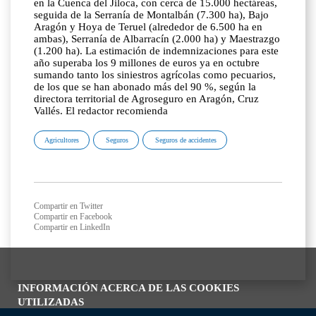
en la Cuenca del Jiloca, con cerca de 15.000 hectáreas,
seguida de la Serranía de Montalbán (7.300 ha), Bajo
Aragón y Hoya de Teruel (alrededor de 6.500 ha en
ambas), Serranía de Albarracín (2.000 ha) y Maestrazgo
(1.200 ha). La estimación de indemnizaciones para este
año superaba los 9 millones de euros ya en octubre
sumando tanto los siniestros agrícolas como pecuarios,
de los que se han abonado más del 90 %, según la
directora territorial de Agroseguro en Aragón, Cruz
Vallés. El redactor recomienda
Agricultores
Seguros
Seguros de accidentes
Compartir en Twitter
Compartir en Facebook
Compartir en LinkedIn
INFORMACIÓN ACERCA DE LAS COOKIES
UTILIZADAS