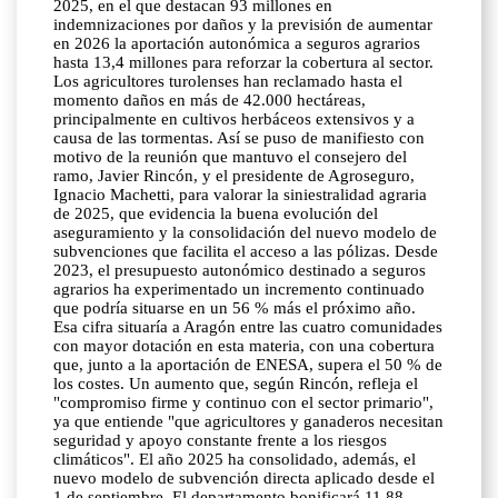
2025, en el que destacan 93 millones en
indemnizaciones por daños y la previsión de aumentar
en 2026 la aportación autonómica a seguros agrarios
hasta 13,4 millones para reforzar la cobertura al sector.
Los agricultores turolenses han reclamado hasta el
momento daños en más de 42.000 hectáreas,
principalmente en cultivos herbáceos extensivos y a
causa de las tormentas. Así se puso de manifiesto con
motivo de la reunión que mantuvo el consejero del
ramo, Javier Rincón, y el presidente de Agroseguro,
Ignacio Machetti, para valorar la siniestralidad agraria
de 2025, que evidencia la buena evolución del
aseguramiento y la consolidación del nuevo modelo de
subvenciones que facilita el acceso a las pólizas. Desde
2023, el presupuesto autonómico destinado a seguros
agrarios ha experimentado un incremento continuado
que podría situarse en un 56 % más el próximo año.
Esa cifra situaría a Aragón entre las cuatro comunidades
con mayor dotación en esta materia, con una cobertura
que, junto a la aportación de ENESA, supera el 50 % de
los costes. Un aumento que, según Rincón, refleja el
"compromiso firme y continuo con el sector primario",
ya que entiende "que agricultores y ganaderos necesitan
seguridad y apoyo constante frente a los riesgos
climáticos". El año 2025 ha consolidado, además, el
nuevo modelo de subvención directa aplicado desde el
1 de septiembre. El departamento bonificará 11,88