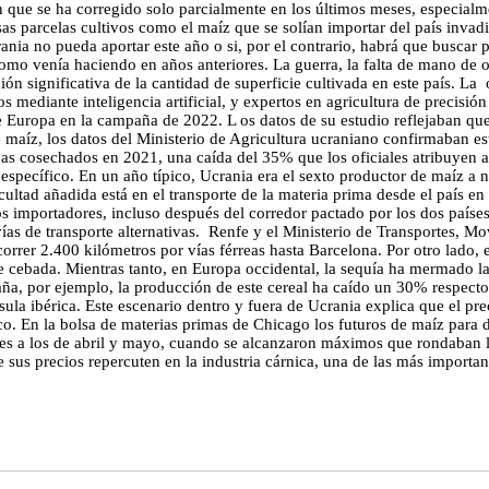
n que se ha corregido solo parcialmente en los últimos meses, especial
as parcelas cultivos como el maíz que se solían importar del país invadid
rania no pueda aportar este año o si, por el contrario, habrá que buscar
omo venía haciendo en años anteriores. La guerra, la falta de mano de o
cción significativa de la cantidad de superficie cultivada en este país
 mediante inteligencia artificial, y expertos en agricultura de precisió
e de Europa en la campaña de 2022. L os datos de su estudio reflejaban 
e maíz, los datos del Ministerio de Agricultura ucraniano confirmaban e
adas cosechados en 2021, una caída del 35% que los oficiales atribuyen a
 específico. En un año típico, Ucrania era el sexto productor de maíz a n
icultad añadida está en el transporte de la materia prima desde el país e
os importadores, incluso después del corredor pactado por los dos país
vías de transporte alternativas. Renfe y el Ministerio de Transportes,
orrer 2.400 kilómetros por vías férreas hasta Barcelona. Por otro lado, 
 cebada. Mientras tanto, en Europa occidental, la sequía ha mermado l
ña, por ejemplo, la producción de este cereal ha caído un 30% respecto 
ínsula ibérica. Este escenario dentro y fuera de Ucrania explica que el 
ico. En la bolsa de materias primas de Chicago los futuros de maíz para
ores a los de abril y mayo, cuando se alcanzaron máximos que rondaban l
 sus precios repercuten en la industria cárnica, una de las más importan