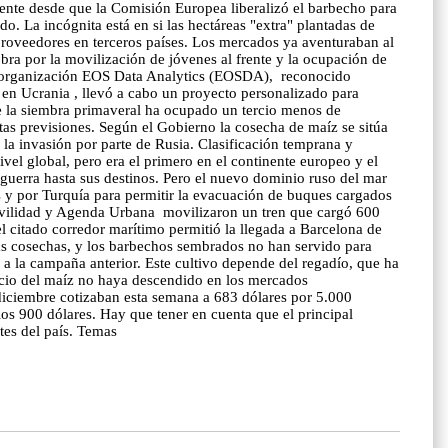
mente desde que la Comisión Europea liberalizó el barbecho para
o. La incógnita está en si las hectáreas "extra" plantadas de
 proveedores en terceros países. Los mercados ya aventuraban al
bra por la movilización de jóvenes al frente y la ocupación de
. La organización EOS Data Analytics (EOSDA), reconocido
n en Ucrania , llevó a cabo un proyecto personalizado para
que la siembra primaveral ha ocupado un tercio menos de
stas previsiones. Según el Gobierno la cosecha de maíz se sitúa
 la invasión por parte de Rusia. Clasificación temprana y
ivel global, pero era el primero en el continente europeo y el
n guerra hasta sus destinos. Pero el nuevo dominio ruso del mar
es y por Turquía para permitir la evacuación de buques cargados
 Movilidad y Agenda Urbana movilizaron un tren que cargó 600
el citado corredor marítimo permitió la llegada a Barcelona de
as cosechas, y los barbechos sembrados no han servido para
a la campaña anterior. Este cultivo depende del regadío, que ha
precio del maíz no haya descendido en los mercados
 diciembre cotizaban esta semana a 683 dólares por 5.000
os 900 dólares. Hay que tener en cuenta que el principal
tes del país. Temas