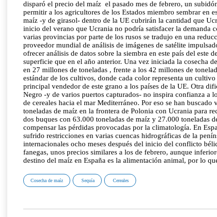
disparó el precio del maíz el pasado mes de febrero, un subidó
permitir a los agricultores de los Estados miembro sembrar en es
maíz -y de girasol- dentro de la UE cubrirán la cantidad que Uc
inicio del verano que Ucrania no podría satisfacer la demanda c
varias provincias por parte de los rusos se tradujo en una redu
proveedor mundial de análisis de imágenes de satélite impulsados
ofrecer análisis de datos sobre la siembra en este país del est
superficie que en el año anterior. Una vez iniciada la cosecha d
en 27 millones de toneladas , frente a los 42 millones de tonel
estándar de los cultivos, donde cada color representa un cultivo
principal vendedor de este grano a los países de la UE. Otra dif
Negro -y de varios puertos capturados- no inspira confianza a l
de cereales hacia el mar Mediterráneo. Por eso se han buscado 
toneladas de maíz en la frontera de Polonia con Ucrania para rec
dos buques con 63.000 toneladas de maíz y 27.000 toneladas de
compensar las pérdidas provocadas por la climatología. En Espa
sufrido restricciones en varias cuencas hidrográficas de la pen
internacionales ocho meses después del inicio del conflicto bél
fanegas, unos precios similares a los de febrero, aunque inferi
destino del maíz en España es la alimentación animal, por lo que
Cosecha de maíz
Sequía
Cereales