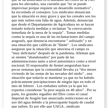
para los afectados, una cuestión que "no se puede
improvisar porque requiere un desarrollo normativo" ,
ha recordado el consejero. Los sindicatos denuncian
que la situación es muy grave y que los cereales son los
que más sufren esta falta de agua. Además, denuncian
que desde el Departamento de Agricultura no se hayan
tomado todavía medidas y reclaman "la convocatoria
inmediata de la mesa de la sequía" . Tomar medidas
contra la sequía es una de las reclamaciones del campo
aragonés, que denuncia encontrarse " asfixiado" y en
una situación que califican de "límite" . Los sindicatos
aseguran que la situación que atraviesa el campo es
"muy deficitaria" después de la pandemia. Afirman que
se sienten "abandonados" por parte de las
administraciones tanto a nivel autonómico como a nivel
nacional. El responsable de Aemet aseguraban hace
pocas semanas que la comunidad llevaba ya "dos meses
viviendo de las rentas de las nevadas del otoño" , una
situación que todavía se mantiene ya que no ha habido
prácticamente precipitaciones de ningún tipo en todo el
mes de febrero . Los embalses sufren ya la que los
expertos consideran "la peor sequía en 40 años" . Por su
parte, los grandes regadíos del Ebro como el canal
Imperial de Aragón han anunciado restricciones en el
uso del agua debido a la preocupante bajada de caudal
que sufren. Es por ello que UAGA , sindicato