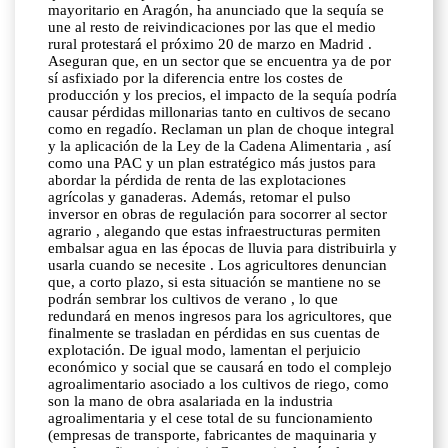
mayoritario en Aragón, ha anunciado que la sequía se
une al resto de reivindicaciones por las que el medio
rural protestará el próximo 20 de marzo en Madrid .
Aseguran que, en un sector que se encuentra ya de por
sí asfixiado por la diferencia entre los costes de
producción y los precios, el impacto de la sequía podría
causar pérdidas millonarias tanto en cultivos de secano
como en regadío. Reclaman un plan de choque integral
y la aplicación de la Ley de la Cadena Alimentaria , así
como una PAC y un plan estratégico más justos para
abordar la pérdida de renta de las explotaciones
agrícolas y ganaderas. Además, retomar el pulso
inversor en obras de regulación para socorrer al sector
agrario , alegando que estas infraestructuras permiten
embalsar agua en las épocas de lluvia para distribuirla y
usarla cuando se necesite . Los agricultores denuncian
que, a corto plazo, si esta situación se mantiene no se
podrán sembrar los cultivos de verano , lo que
redundará en menos ingresos para los agricultores, que
finalmente se trasladan en pérdidas en sus cuentas de
explotación. De igual modo, lamentan el perjuicio
económico y social que se causará en todo el complejo
agroalimentario asociado a los cultivos de riego, como
son la mano de obra asalariada en la industria
agroalimentaria y el cese total de su funcionamiento
(empresas de transporte, fabricantes de maquinaria y