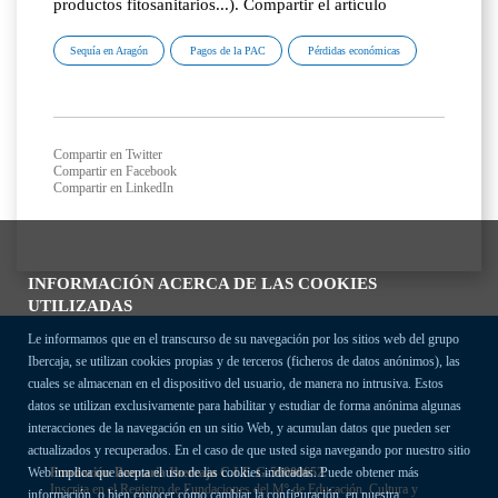
productos fitosanitarios...). Compartir el artículo
Sequía en Aragón
Pagos de la PAC
Pérdidas económicas
Compartir en Twitter
Compartir en Facebook
Compartir en LinkedIn
INFORMACIÓN ACERCA DE LAS COOKIES
UTILIZADAS
Le informamos que en el transcurso de su navegación por los sitios web del grupo
Ibercaja, se utilizan cookies propias y de terceros (ficheros de datos anónimos), las
cuales se almacenan en el dispositivo del usuario, de manera no intrusiva. Estos
datos se utilizan exclusivamente para habilitar y estudiar de forma anónima algunas
interacciones de la navegación en un sitio Web, y acumulan datos que pueden ser
actualizados y recuperados. En el caso de que usted siga navegando por nuestro sitio
Fundación Bancaria Ibercaja C.I.F. G-50000652.
Web implica que acepta el uso de las cookies indicadas. Puede obtener más
Inscrita en el Registro de Fundaciones del Mº de Educación, Cultura y
información, o bien conocer cómo cambiar la configuración, en nuestra