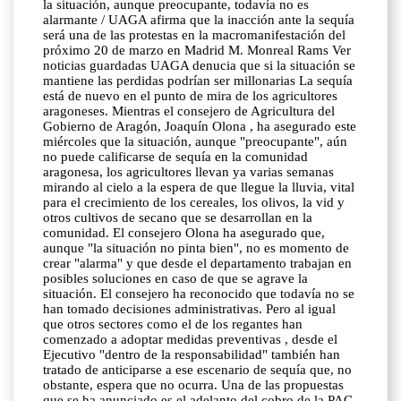
la situación, aunque preocupante, todavía no es
alarmante / UAGA afirma que la inacción ante la sequía
será una de las protestas en la macromanifestación del
próximo 20 de marzo en Madrid M. Monreal Rams Ver
noticias guardadas UAGA denucia que si la situación se
mantiene las perdidas podrían ser millonarias La sequía
está de nuevo en el punto de mira de los agricultores
aragoneses. Mientras el consejero de Agricultura del
Gobierno de Aragón, Joaquín Olona , ha asegurado este
miércoles que la situación, aunque "preocupante", aún
no puede calificarse de sequía en la comunidad
aragonesa, los agricultores llevan ya varias semanas
mirando al cielo a la espera de que llegue la lluvia, vital
para el crecimiento de los cereales, los olivos, la vid y
otros cultivos de secano que se desarrollan en la
comunidad. El consejero Olona ha asegurado que,
aunque "la situación no pinta bien", no es momento de
crear "alarma" y que desde el departamento trabajan en
posibles soluciones en caso de que se agrave la
situación. El consejero ha reconocido que todavía no se
han tomado decisiones administrativas. Pero al igual
que otros sectores como el de los regantes han
comenzado a adoptar medidas preventivas , desde el
Ejecutivo "dentro de la responsabilidad" también han
tratado de anticiparse a ese escenario de sequía que, no
obstante, espera que no ocurra. Una de las propuestas
que se ha anunciado es el adelanto del cobro de la PAC