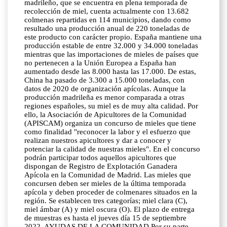
madrileño, que se encuentra en plena temporada de
recolección de miel, cuenta actualmente con 13.682
colmenas repartidas en 114 municipios, dando como
resultado una producción anual de 220 toneladas de
este producto con carácter propio. España mantiene una
producción estable de entre 32.000 y 34.000 toneladas
mientras que las importaciones de mieles de países que
no pertenecen a la Unión Europea a España han
aumentado desde las 8.000 hasta las 17.000. De estas,
China ha pasado de 3.300 a 15.000 toneladas, con
datos de 2020 de organización apícolas. Aunque la
producción madrileña es menor comparada a otras
regiones españoles, su miel es de muy alta calidad. Por
ello, la Asociación de Apicultores de la Comunidad
(APISCAM) organiza un concurso de mieles que tiene
como finalidad "reconocer la labor y el esfuerzo que
realizan nuestros apicultores y dar a conocer y
potenciar la calidad de nuestras mieles". En el concurso
podrán participar todos aquellos apicultores que
dispongan de Registro de Explotación Ganadera
Apícola en la Comunidad de Madrid. Las mieles que
concursen deben ser mieles de la última temporada
apícola y deben proceder de colmenares situados en la
región. Se establecen tres categorías; miel clara (C),
miel ámbar (A) y miel oscura (O). El plazo de entrega
de muestras es hasta el jueves día 15 de septiembre
2022. AYUDAS DE LA COMUNIDAD Por su parte,