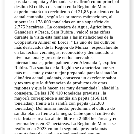
pasada campaña y Alemania se reafirmó como principal
destino El cultivo de sandía en la Región de Murcia
experimentará un crecimiento del 21,85 por ciento en la
actual campaña , según las primeras estimaciones, al
superar las 178.000 toneladas en una superficie de
2.775 hectáreas . La consejera de Agua, Agricultura,
Ganadería y Pesca, Sara Rubira , valoró estas cifras
durante la visita esta mañana a las instalaciones de la
Cooperativa Alimer en Lorca. " Es uno de los cultivos
más destacados de la Región de Murcia , especialmente
en las fechas veraniegas, reconocido y demandado a
nivel nacional y presente en los mercados
internacionales, principalmente en Alemania ", explicó
Rubira. "La sandía de la Región se caracteriza por ser
más resistente y estar mejor preparada para la situación
climática actual , además, conserva un excelente sabor
y textura que lo diferencian de productos de otras
regiones y que la hacen ser muy demandada", añadió la
consejera. De las 178.410 toneladas previstas , la
mayoría corresponde a sandía sin pepita (166.110
toneladas), frente a la sandía con pepita (12.300
toneladas). Del mismo modo, predomina el cultivo de
sandía blanca frente a la negra. Cabe que el cultivo de
esta fruta se realiza al aire libre en 2.688 hectáreas y en
invernaderos en 87 hectáreas. La Región de Murcia se
reafirmó en 2023 como la segunda provincia más
exportadora de sandía a nivel nacional con un