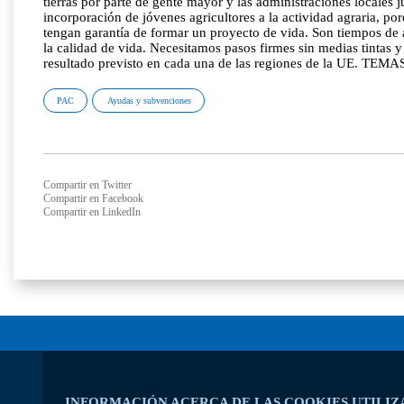
tierras por parte de gente mayor y las administraciones locales
incorporación de jóvenes agricultores a la actividad agraria, po
tengan garantía de formar un proyecto de vida. Son tiempos de 
la calidad de vida. Necesitamos pasos firmes sin medias tintas y
resultado previsto en cada una de las regiones de la UE. TEMA
PAC
Ayudas y subvenciones
Compartir en Twitter
Compartir en Facebook
Compartir en LinkedIn
INFORMACIÓN ACERCA DE LAS COOKIES UTILIZ