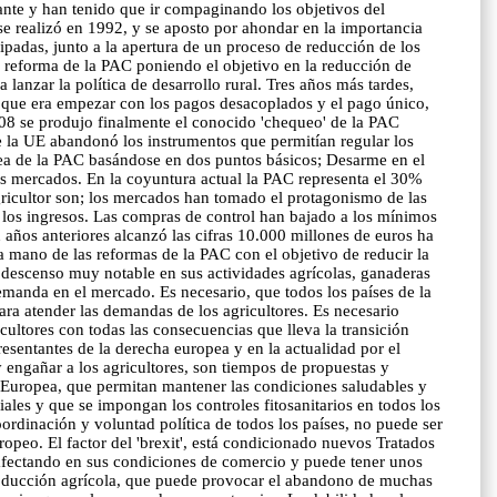
ante y han tenido que ir compaginando los objetivos del
e realizó en 1992, y se aposto por ahondar en la importancia
ipadas, junto a la apertura de un proceso de reducción de los
 reforma de la PAC poniendo el objetivo en la reducción de
anzar la política de desarrollo rural. Tres años más tardes,
s, que era empezar con los pagos desacoplados y el pago único,
2008 se produjo finalmente el conocido 'chequeo' de la PAC
e la UE abandonó los instrumentos que permitían regular los
ínea de la PAC basándose en dos puntos básicos; Desarme en el
los mercados. En la coyuntura actual la PAC representa el 30%
agricultor son; los mercados han tomado el protagonismo de las
de los ingresos. Las compras de control han bajado a los mínimos
 años anteriores alcanzó las cifras 10.000 millones de euros ha
a mano de las reformas de la PAC con el objetivo de reducir la
n descenso muy notable en sus actividades agrícolas, ganaderas
emanda en el mercado. Es necesario, que todos los países de la
ra atender las demandas de los agricultores. Es necesario
ultores con todas las consecuencias que lleva la transición
esentantes de la derecha europea y en la actualidad por el
engañar a los agricultores, son tiempos de propuestas y
ón Europea, que permitan mantener las condiciones saludables y
les y que se impongan los controles fitosanitarios en todos los
rdinación y voluntad política de todos los países, no puede ser
opeo. El factor del 'brexit', está condicionado nuevos Tratados
afectando en sus condiciones de comercio y puede tener unos
producción agrícola, que puede provocar el abandono de muchas