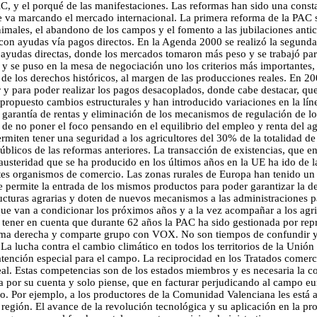
C, y el porqué de las manifestaciones. Las reformas han sido una const
e va marcando el mercado internacional. La primera reforma de la PAC s
nimales, el abandono de los campos y el fomento a las jubilaciones antic
con ayudas vía pagos directos. En la Agenda 2000 se realizó la segunda
ayudas directas, donde los mercados tomaron más peso y se trabajó para l
ior y se puso en la mesa de negociación uno los criterios más importante
ón de los derechos históricos, al margen de las producciones reales. En 
r y para poder realizar los pagos desacoplados, donde cabe destacar, qu
n propuesto cambios estructurales y han introducido variaciones en la l
mo garantía de rentas y eliminación de los mecanismos de regulación de 
s de no poner el foco pensando en el equilibrio del empleo y renta del 
permiten tener una seguridad a los agricultores del 30% de la totalidad 
licos de las reformas anteriores. La transacción de existencias, que en
 austeridad que se ha producido en los últimos años en la UE ha ido de l
rentes organismos de comercio. Las zonas rurales de Europa han tenido u
e permite la entrada de los mismos productos para poder garantizar la d
ucturas agrarias y doten de nuevos mecanismos a las administraciones pa
e van a condicionar los próximos años y a la vez acompañar a los agric
 tener en cuenta que durante 62 años la PAC ha sido gestionada por repr
trema derecha y comparte grupo con VOX. No son tiempos de confundir y 
 La lucha contra el cambio climático en todos los territorios de la Uni
ención especial para el campo. La reciprocidad en los Tratados comercia
l. Estas competencias son de los estados miembros y es necesaria la coo
a por su cuenta y solo piense, que en facturar perjudicando al campo eur
o. Por ejemplo, a los productores de la Comunidad Valenciana les está 
 región. El avance de la revolución tecnológica y su aplicación en la 