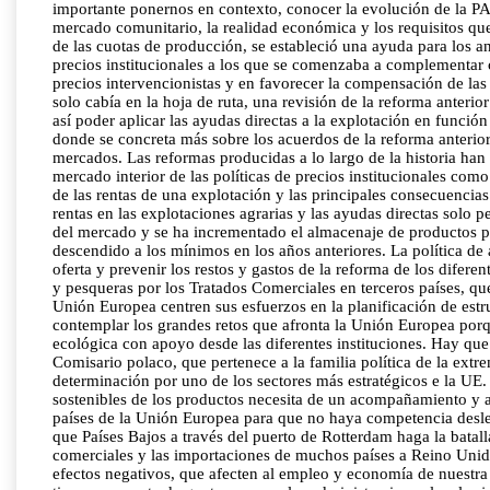
importante ponernos en contexto, conocer la evolución de la PA
mercado comunitario, la realidad económica y los requisitos qu
de las cuotas de producción, se estableció una ayuda para los a
precios institucionales a los que se comenzaba a complementar 
precios intervencionistas y en favorecer la compensación de las 
solo cabía en la hoja de ruta, una revisión de la reforma anter
así poder aplicar las ayudas directas a la explotación en funci
donde se concreta más sobre los acuerdos de la reforma anterio
mercados. Las reformas producidas a lo largo de la historia ha
mercado interior de las políticas de precios institucionales co
de las rentas de una explotación y las principales consecuencia
rentas en las explotaciones agrarias y las ayudas directas solo 
del mercado y se ha incrementado el almacenaje de productos púb
descendido a los mínimos en los años anteriores. La política de
oferta y prevenir los restos y gastos de la reforma de los dife
y pesqueras por los Tratados Comerciales en terceros países, qu
Unión Europea centren sus esfuerzos en la planificación de estr
contemplar los grandes retos que afronta la Unión Europea porqu
ecológica con apoyo desde las diferentes instituciones. Hay que
Comisario polaco, que pertenece a la familia política de la ex
determinación por uno de los sectores más estratégicos e la UE.
sostenibles de los productos necesita de un acompañamiento y at
países de la Unión Europea para que no haya competencia deslea
que Países Bajos a través del puerto de Rotterdam haga la batall
comerciales y las importaciones de muchos países a Reino Unid
efectos negativos, que afecten al empleo y economía de nuestra