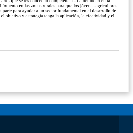
esario, que se les concedan competencias. La debilidad en la
l fomento en las zonas rurales para que los jóvenes agricultores
 parte para ayudar a un sector fundamental en el desarrollo de
 objetivo y estrategia tenga la aplicación, la efectividad y el