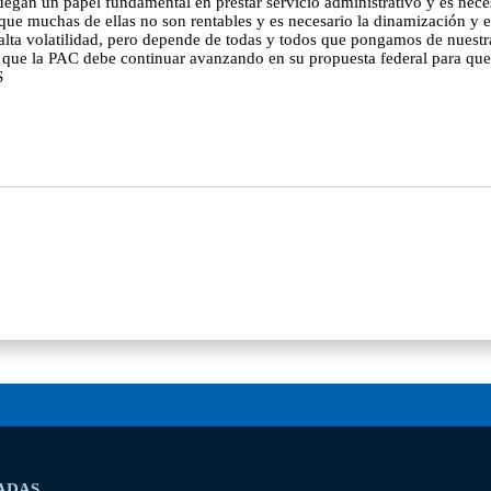
 juegan un papel fundamental en prestar servicio administrativo y es nec
rque muchas de ellas no son rentables y es necesario la dinamización y e
alta volatilidad, pero depende de todas y todos que pongamos de nuestra
 que la PAC debe continuar avanzando en su propuesta federal para que el
S
ADAS